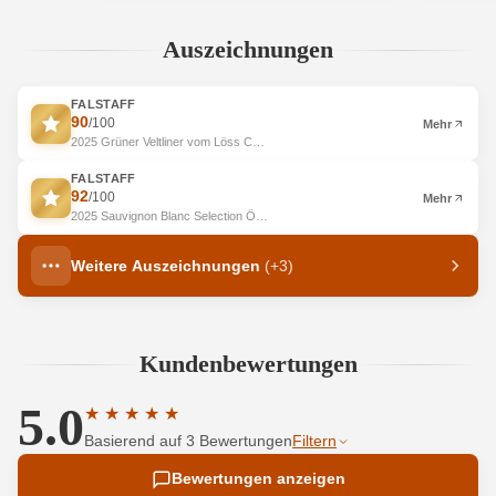
Auszeichnungen
FALSTAFF
90
/100
Mehr
2025 Grüner Veltliner vom Löss Carnuntum DAC ÖTW Gebietswein BIO
FALSTAFF
92
/100
Mehr
2025 Sauvignon Blanc Selection ÖTW Gutswein BIO
Weitere Auszeichnungen
(+3)
Kundenbewertungen
5.0
★
★
★
★
★
Durchschnittliche Bewertung von 5 von 5 Sternen
Basierend auf 3 Bewertungen
Filtern
Bewertungen anzeigen