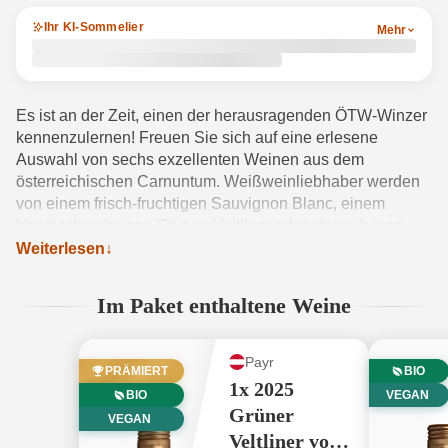
Ihr KI-Sommelier
Mehr
Es ist an der Zeit, einen der herausragenden ÖTW-Winzer
kennenzulernen! Freuen Sie sich auf eine erlesene
Auswahl von sechs exzellenten Weinen aus dem
österreichischen Carnuntum. Weißweinliebhaber werden
von einem frisch-fruchtigen Sauvignon Blanc, einem
klassisch-würzigen Grünen Veltliner oder einem feinen
Chardonnay vom Lehm begeistert sein. Auch
Weiterlesen
Rotweinfreunde kommen auf ihre Kosten mit dem Zweigelt
Rubin und dem Carnuntum Blaufränkisch. Abgerundet
Im Paket enthaltene Weine
wird dieses exklusive Paket durch den hauseigenen Rosé.
Greifen Sie jetzt zu, das Paket ist nur für kurze Zeit
verfügbar!
Produktdetails anzeigen →
Payr
PRÄMIERT
BIO
1x 2025
BIO
VEGAN
Grüner
VEGAN
Veltliner vom