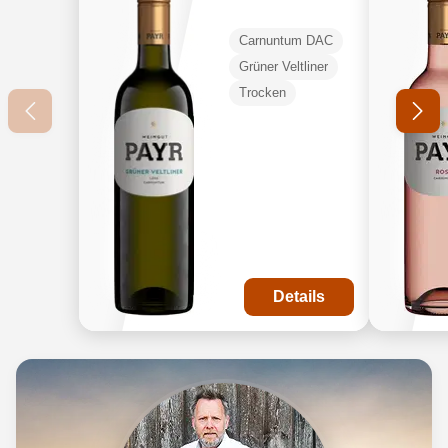
Löss
Carnuntum DAC
Carnuntum
Grüner Veltliner
DAC ÖTW
Trocken
Gebietswein
BIO
Details