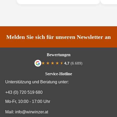
Geschmack
Trocken
Hersteller
Payr
Hersteller
Weingut Robert Payr, Dorfstrasse 18, 2465 Höflein-
Melden Sie sich für unseren Newsletter an
adresse
Carnuntum, Österreich
Inhalt
6 x 0,75 L
Bewertungen
Jahrgang
2022, 2024, 2025
★
★
★
★
★
★
4,7
(6.689)
Durchschnittliche Bewertung von 4.7 von
Land
Österreich
Service-Hotline
Unterstützung und Beratung unter:
Passt
Antipasti, Asiatisch, Fisch, Käse, Meeresfrüchte, Pasta,
zu
Rotes Fleisch, Spargel
+43 (0) 720 519 680
Mo-Fr, 10:00 - 17:00 Uhr
Qualität
Qualitätswein, Österreichischer Wein
Mail:
info@wirwinzer.at
Blaufränkisch, Chardonnay, Grüner Veltliner, Sauvignon
Rebsorte