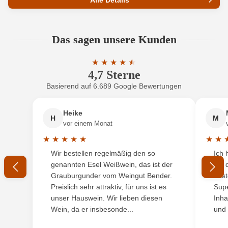
Alle Details
Produktnummer
1679034000P
Das sagen unsere Kunden
Allergene
Enthält Sulfite
★
★
★
★
★
★
Ausbau
Barrique, Edelstahltank
4,7 Sterne
Durchschnittliche Bewertung von 4.7 
Basierend auf 6.689 Google Bewertungen
Auszeichnungen
Falstaff
Heike
Bio
EU
H
M
vor einem Monat
Bio
Ja
★
★
★
★
★
★
★
Durchschnittliche Bewertung von 5 von 5 Sternen
Durchs
Wir bestellen regelmäßig den so
Ich 
Bio-Kontrollstelle
AT-BIO-402
genannten Esel Weißwein, das ist der
mit 
Grauburgunder vom Weingut Bender.
best
Bio-Kontrollstelle Shop
DE-ÖKO-060
Preislich sehr attraktiv, für uns ist es
Supe
unser Hauswein. Wir lieben diesen
Inha
Andere, Drehverschluss, Technischer
Wein, da er insbesonde...
und 
Flaschenverschluss
korken