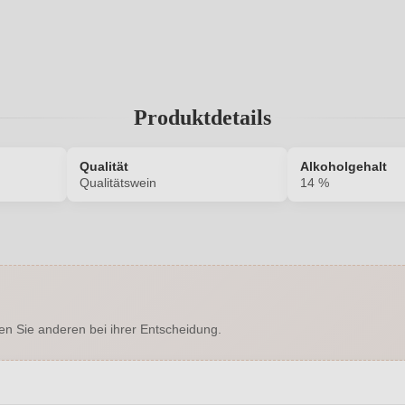
Produktdetails
Qualität
Alkoholgehalt
n
Qualitätswein
14 %
6500012000
Alkoholgehalt in %
Enthält Sulfite
Ausbau
en Sie anderen bei ihrer Entscheidung.
A la Carte Wein-Guide
Flaschenverschluss
Trocken
Haltbar bis