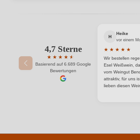
Bewertungen können nur von angemeldeten Benutzern 
Hersteller
Inhalt
Heike
H
vor einem M
Land
4,7 Sterne
Ihre E-Mail-Adresse
★
★
★
★
★
Durchschnittlic
Passt zu
★
★
★
★
★
★
Wir bestellen reg
Basierend auf 6.689 Google
Durchschnittliche Bewertung von 4.7 von 
Esel Weißwein, da
Ihr Passwort
Bewertungen
Rebsorte
vom Weingut Bende
attraktiv, für uns 
Traubenfarbe
lieben diesen Wein