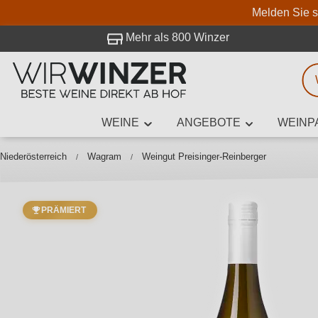
Melden Sie s
 Besuch bei WirWinzer.
Mehr als 800 Winzer
WEINE
ANGEBOTE
WEINP
Weinsuche
Mindestens 3
Niederösterreich
Wagram
Weingut Preisinger-Reinberger
PRÄMIERT
Beschre