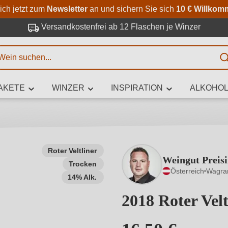
Zum Hauptinhalt springen
Zur Suche springen
Zur Hauptnavigation springe
ich jetzt zum
Newsletter
an und sichern Sie sich
10 € Willkom
Versandkostenfrei ab 12 Flaschen je Winzer
E
AKETE
WINZER
INSPIRATION
ALKOHOL
 Zeichen eingeben
Roter Veltliner
Weingut Preis
Trocken
iben Sie, welchen Wein Sie suchen – ob nach Geschmack, Anlass, We
Österreich
Wagra
Rebsorte, Region, Winzer oder anderen Kriterien.
14% Alk.
2018 Roter Vel