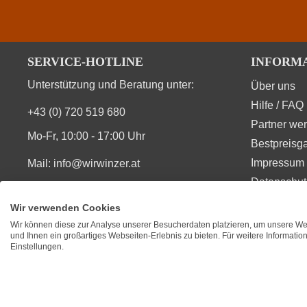
SERVICE-HOTLINE
INFORM
Unterstützung und Beratung unter:
Über uns
Hilfe / FAQ
+43 (0) 720 519 680
Partner we
Mo-Fr, 10:00 - 17:00 Uhr
Bestpreisga
Impressum 
Mail:
info@wirwinzer.at
Datenschut
Vom Vertrag zurücktreten
Wir verwenden Cookies
Wir können diese zur Analyse unserer Besucherdaten platzieren, um unsere Web
SIE FINDEN UNS AUCH AUF
BEWERT
und Ihnen ein großartiges Webseiten-Erlebnis zu bieten. Für weitere Informati
Einstellungen.
★
★
★
Durchsc
Copyright © 2010 - 2026 WirWinzer GmbH