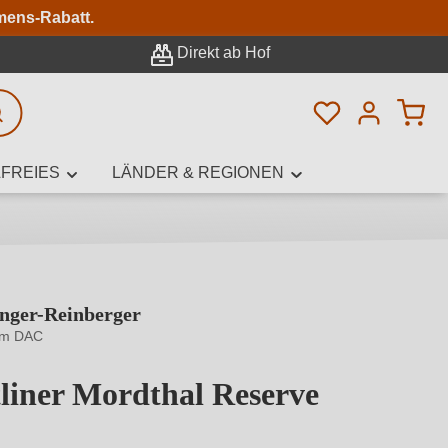
n
mens-Rabatt.
Direkt ab Hof
Du hast 0 Pro
rweiterte Suche
FREIES
LÄNDER & REGIONEN
inger-Reinberger
innamen,
m DAC
tliner Mordthal Reserve