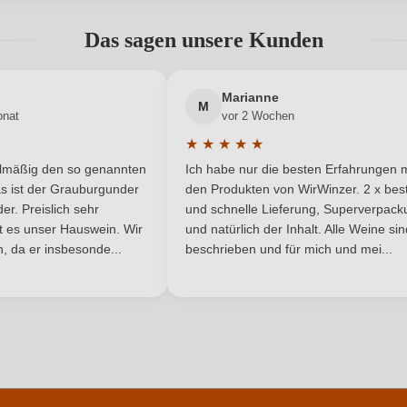
abgegeben werden. Bitte loggen Sie sich ein, oder erstellen Sie ein
Hersteller
Wein
Preisinger-Reinberger
Das sagen unsere Kunden
adresse
Neuer Kunde?
0,75 L
Neuer Kunde?
Jahrgang
Marianne
M
onat
vor 2 Wochen
Österreich
Ort
★
★
★
★
★
he Bewertung von 5 von 5 Sternen
Durchschnittliche Bewertung von 
Asiatisch, Rotes Fleisch
Qualität
elmäßig den so genannten
Ich habe nur die besten Erfahrungen m
5 Sternen
s ist der Grauburgunder
den Produkten von WirWinzer. 2 x best
Roter Veltliner
Region
r. Preislich sehr
und schnelle Lieferung, Superverpack
ist es unser Hauswein. Wir
und natürlich der Inhalt. Alle Weine si
, da er insbesonde...
Weiß
beschrieben und für mich und mei...
Weinart
ANMELDEN