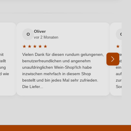
en neuen Account.
gut Preisinger-Reinberger, Brunnengasse 1, 3465 Unterstockstall,
Österreich
2018
Oliver
g
O
G
vor 2 Monaten
v
Mordthal
★
★
★
★
★
★
★
★
5 von 5 Sternen
Durchschnittliche Bewertung von 5 von 5 Sternen
Durchsc
Qualitätswein
it
Vielen Dank für diesen rundum gelungenen,
Die Lief
ellt
benutzerfreundlichen und angenehm
hat ein
Wagram DAC
ung
unaufdringlichen Wein-Shop!Ich habe
einmal b
nd wie
inzwischen mehrfach in diesem Shop
auf dem
Ich habe mein Passwort vergessen
bestellt und bin jedes Mal sehr zufrieden.
Weißwein
zurück 
Die Liefer...
Son...