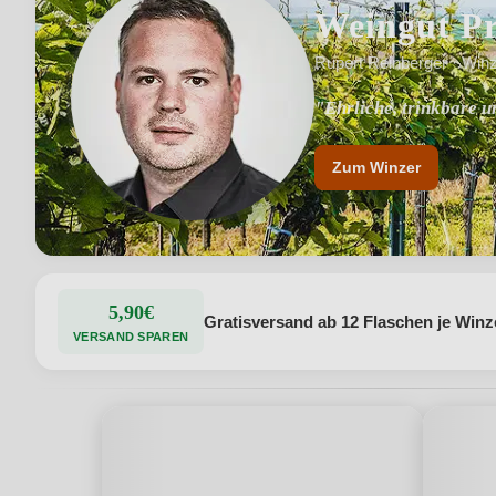
Weingut Pr
Rupert Reinberger · Win
"Ehrliche, trinkbare 
"Liebe und Leidenscha
Zum Winzer
5,90€
Gratisversand ab 12 Flaschen je Winz
VERSAND SPAREN