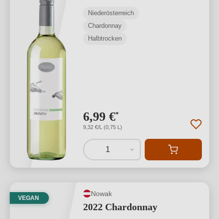
Niederösterreich
Chardonnay
Halbtrocken
6,99 €
*
9,32 €/L (0,75 L)
1
Nowak
VEGAN
2022 Chardonnay