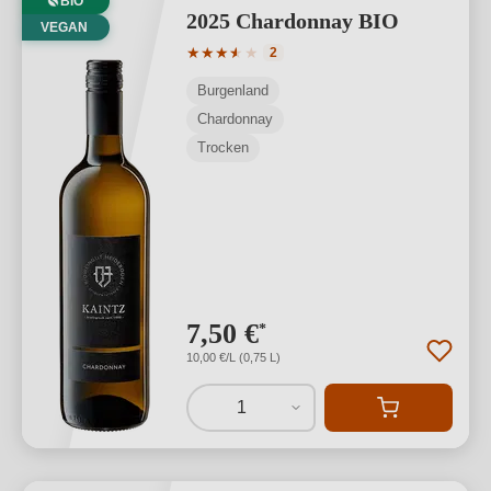
BIO
2025 Chardonnay BIO
VEGAN
Durchschnittliche Bewertung von 3.5 v
★
★
★
★
★
★
2
Burgenland
Chardonnay
Trocken
7,50 €
*
10,00 €/L (0,75 L)
1