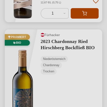
12,67 €/L (0,75 L)
1
Fürhacker
PRÄMIERT
2023 Chardonnay Ried
BIO
Hirschberg Bockfließ BIO
Niederösterreich
Chardonnay
Trocken