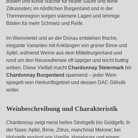
Böden und kühle Nächte für straffe Säure und feine
Zitrusnoten; im nördlichen Burgenland und in der
Thermenregion sorgen wärmere Lagen und lehmige
Böden für mehr Schmelz und Reife.
Im Weinviertel und an der Donau entstehen frische,
elegante Varianten mit Anklängen von grüner Birne und
Apfel, während Weine aus dem Mittelburgenland und
rund um den Neusiedlersee oft üppiger und leicht buttrig
wirken. Diese Vielfalt macht
Chardonnay Steiermark
bis
Chardonnay Burgenland
spannend – jeder Wein
spiegelt sein Herkunftsgebiet und dessen DAC-Stilistik
wider.
Weinbeschreibung und Charakteristik
Chardonnay zeigt meist helles Strohgelb bis Goldgelb. In
der Nase: Apfel, Birne, Zitrus, manchmal Melone; bei
Holzreife ergänzt von Vanille, Haselnuss und einem