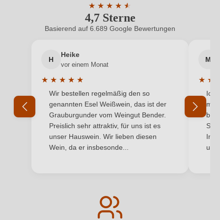
★
★
★
★
★
★
4,7 Sterne
Durchschnittliche Bewertung von 4.7 
Basierend auf 6.689 Google Bewertungen
Heike
H
M
vor einem Monat
★
★
★
★
★
★
★
Durchschnittliche Bewertung von 5 von 5 Sternen
Durchs
Wir bestellen regelmäßig den so
Ich 
genannten Esel Weißwein, das ist der
mit 
Grauburgunder vom Weingut Bender.
best
Preislich sehr attraktiv, für uns ist es
Supe
unser Hauswein. Wir lieben diesen
Inha
Wein, da er insbesonde...
und 