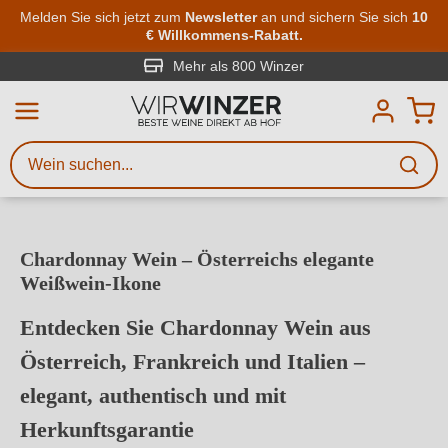
Zum Hauptinhalt springen
Melden Sie sich jetzt zum
Newsletter
an und sichern Sie sich
10
€ Willkommens-Rabatt.
Weinsuche
Mindestens 3 Zeichen eingeben
Mehr als 800 Winzer
Beschreiben Sie, welchen Wein
Sie suchen – ob nach Geschmack,
Anlass, Weinnamen, Rebsorte,
Region, Winzer oder anderen
Chardonnay Wein – Österreichs elegante
Kriterien.
Weißwein-Ikone
Entdecken Sie Chardonnay Wein aus
Österreich, Frankreich und Italien –
elegant, authentisch und mit
Herkunftsgarantie