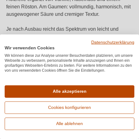
feinen Röston. Am Gaumen: vollmundig, harmonisch, mit
ausgewogener Säure und cremiger Textur.
Je nach Ausbau reicht das Spektrum von leicht und
mineralisch bis komplex und kraftvoll. Edelstahltanks
Datenschutzerklärung
betonen Frische und Frucht; Barrique bringt Tiefe und
Wir verwenden Cookies
Struktur. Ob ein leichter
Chardonnay für den
Wir können diese zur Analyse unserer Besucherdaten platzieren, um unsere
unkomplizierten Genuss
oder ein kräftigerer in Holz
Webseite zu verbessern, personalisierte Inhalte anzuzeigen und Ihnen ein
großartiges Webseiten-Erlebnis zu bieten. Für weitere Informationen zu den
ausgebauter Chardonnay am Abend
von uns verwendeten Cookies öffnen Sie die Einstellungen.
Speiseempfehlung
Alle akzeptieren
Chardonnay
ist ein Allrounder und passt von Fisch bis
Geflügel, von vegetarisch bis asiatisch. Besonders
Cookies konfigurieren
gelungen zu:
Alle ablehnen
Erweiterte Suche
Gebratenem Zander oder Saibling mit Zitronenbutter
Geflügelgerichten wie Huhn oder Kalb in