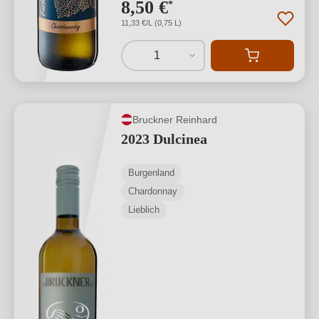
8,50 €
*
11,33 €/L (0,75 L)
1
Bruckner Reinhard
2023 Dulcinea
Burgenland
Chardonnay
Lieblich