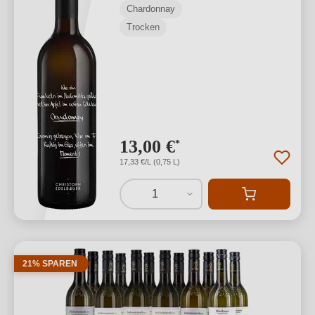
Chardonnay
Trocken
13,00 €
*
17,33 €/L (0,75 L)
1
21% SPAREN