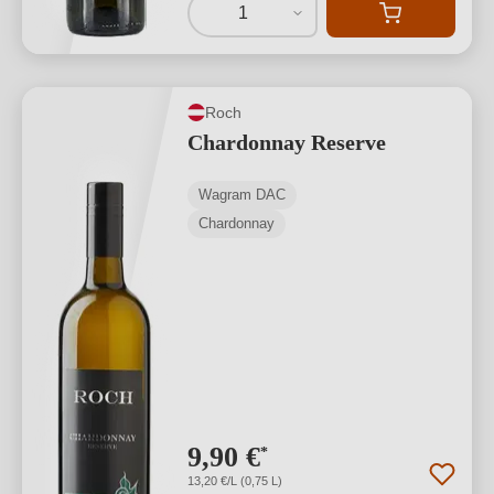
1
Roch
Chardonnay Reserve
Wagram DAC
Chardonnay
9,90 €
*
13,20 €/L (0,75 L)