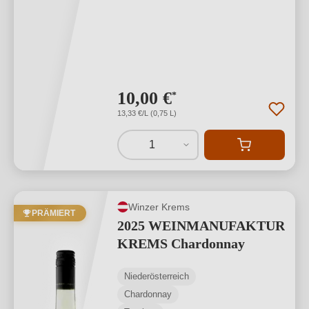
10,00 €
*
13,33 €/L (0,75 L)
1
Winzer Krems
PRÄMIERT
2025 WEINMANUFAKTUR
KREMS Chardonnay
Niederösterreich
Chardonnay