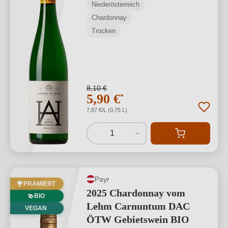
Niederösterreich
Chardonnay
Trocken
8,10 €
5,90 €
*
7,87 €/L (0,75 L)
1
Payr
PRÄMIERT
2025 Chardonnay vom
BIO
Lehm Carnuntum DAC
VEGAN
ÖTW Gebietswein BIO