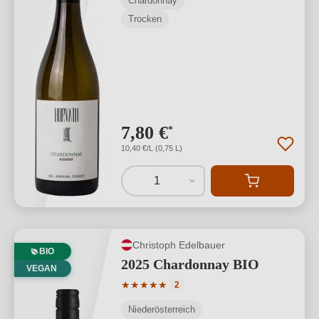
Chardonnay
Trocken
7,80 €
*
10,40 €/L (0,75 L)
1
Christoph Edelbauer
BIO
2025 Chardonnay BIO
VEGAN
Durchschnittliche Bewertung von 5 von
★
★
★
★
★
2
Niederösterreich