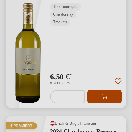
Thermenregion
Chardonnay
Trocken
6,50 €
*
8,67 €/L (0,75 L)
1
Erich & Birgit Pittnauer
PRÄMIERT
2024 Chardonnay Reserve