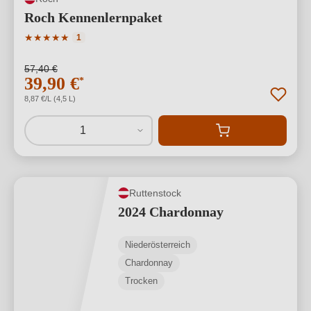
Roch Kennenlernpaket
Durchschnittliche Bewertung von 5 von 5 Sternen
★
★
★
★
★
1
57,40 €
39,90 €
*
8,87 €/L (4,5 L)
1
Ruttenstock
2024 Chardonnay
Niederösterreich
Chardonnay
Trocken