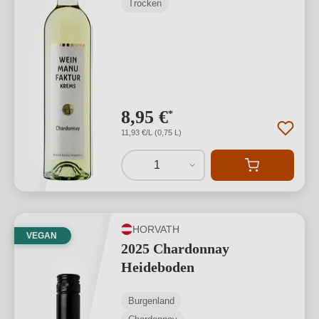
Trocken
8,95 €
*
11,93 €/L (0,75 L)
1
HORVATH
VEGAN
2025 Chardonnay
Heideboden
Burgenland