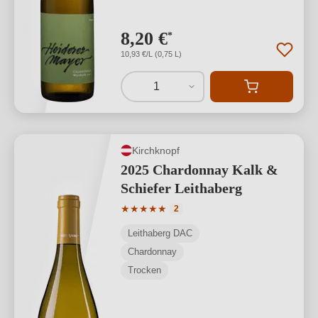
8,20 €
*
10,93 €/L (0,75 L)
1
Kirchknopf
2025 Chardonnay Kalk &
Schiefer Leithaberg
Durchschnittliche Bewertung von 5 von
★
★
★
★
★
2
Leithaberg DAC
Chardonnay
Trocken