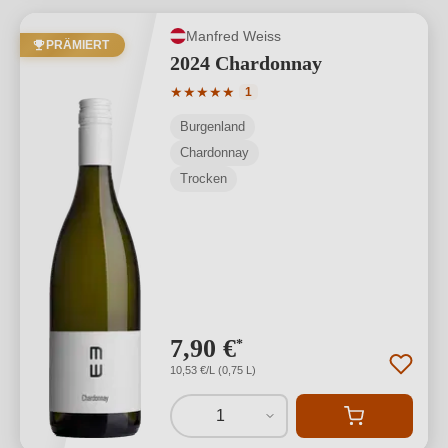
Manfred Weiss
PRÄMIERT
2024 Chardonnay
Durchschnittliche Bewertung von 5 von
★
★
★
★
★
1
Burgenland
Chardonnay
Trocken
7,90 €
*
10,53 €/L (0,75 L)
1