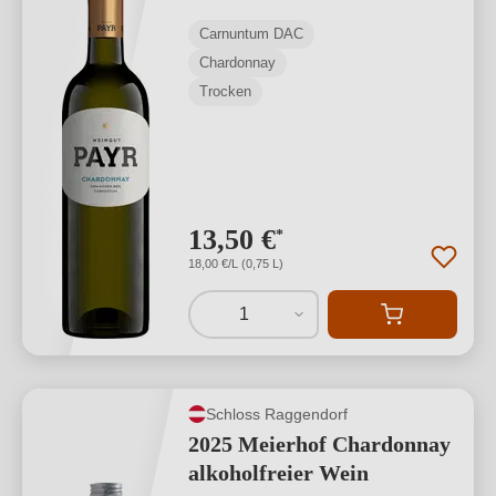
Carnuntum DAC
Chardonnay
Trocken
13,50 €
*
18,00 €/L (0,75 L)
1
Schloss Raggendorf
2025 Meierhof Chardonnay
alkoholfreier Wein