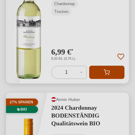
Aromatik und harmonische Vielschichtigkeit.
Weiterlesen
Chardonnay
→
Trocken
6,99 €
*
9,32 €/L (0,75 L)
1
Armin Huber
27% SPAREN
2024 Chardonnay
BIO
BODENSTÄNDIG
Qualitätswein BIO