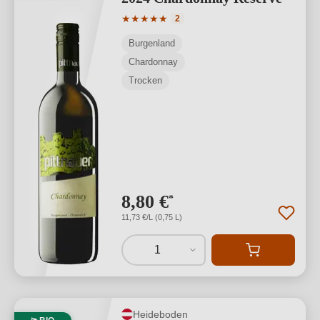
Durchschnittliche Bewertung von 5 von
★
★
★
★
★
2
Burgenland
Chardonnay
Trocken
8,80 €
*
11,73 €/L (0,75 L)
1
Heideboden