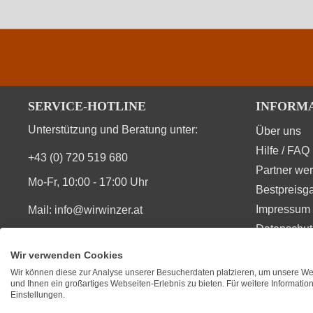
Vegan
Durchschnittliche nährwertangaben
SERVICE-HOTLINE
INFORM
Brennwert
Unterstützung und Beratung unter:
Über uns
Hilfe / FAQ
+43 (0) 720 519 680
Kohlenhydrate
Partner we
Mo-Fr, 10:00 - 17:00 Uhr
Bestpreisga
Kohlenhydrate davon Zucker
Impressum 
Mail:
info@wirwinzer.at
Bio-Trauben, Konservierungsstoffe (Schwefeldioxid, 
Datenschut
Zutaten
Vom Vertrag zurücktreten
Wir verwenden Cookies
Wir können diese zur Analyse unserer Besucherdaten platzieren, um unsere Web
SIE FINDEN UNS AUCH AUF
BEWERT
und Ihnen ein großartiges Webseiten-Erlebnis zu bieten. Für weitere Informati
Einstellungen.
★
★
★