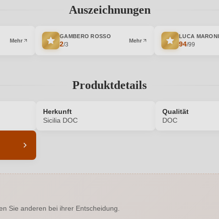
Auszeichnungen
GAMBERO ROSSO
LUCA MARON
Mehr
Mehr
2
94
/3
/99
Produktdetails
Herkunft
Qualität
Sicilia DOC
DOC
5718005000
Alkoholgehalt in %
Enthält Sulfite
Ausbau
en Sie anderen bei ihrer Entscheidung.
 Luca Maroni, Wine Enthusiast
Bio