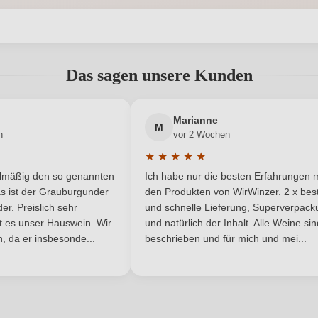
Ja
Bio-Kontrollstelle
abgegeben werden. Bitte loggen Sie sich ein, oder erstellen Sie ein
DE-ÖKO-060
Geographische Angabe
Das sagen unsere Kunden
Trocken
Haltbar bis
Neuer Kunde?
Neuer Kunde?
Marianne
Hersteller
Tenuta Gorghi Tondi
M
Tenuta Gorghi Tondi
n
vor 2 Wochen
adresse
★
★
★
★
★
he Bewertung von 5 von 5 Sternen
Durchschnittliche Bewertung von 
0,75 L
Jahrgang
elmäßig den so genannten
Ich habe nur die besten Erfahrungen m
5 Sternen
s ist der Grauburgunder
den Produkten von WirWinzer. 2 x best
Italien
Passt zu
r. Preislich sehr
und schnelle Lieferung, Superverpack
ist es unser Hauswein. Wir
und natürlich der Inhalt. Alle Weine si
, da er insbesonde...
DOC
beschrieben und für mich und mei...
Rebsorte
Sizilien
Restzucker in g/L
ANMELDEN
6 g/L
Traubenfarbe