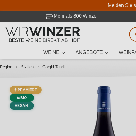
Melden Sie s
 Besuch bei WirWinzer.
Mehr als 800 Winzer
WEINE
ANGEBOTE
WEINP
Weinsuche
Mindestens 3
Region
Sizilien
Gorghi Tondi
PRÄMIERT
Beschre
BIO
VEGAN