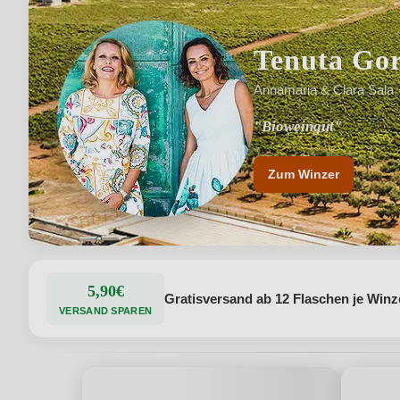
Tenuta Gor
Annamaria & Clara Sala 
"Bioweingut"
"An der Südwestküste S
Zum Winzer
5,90€
Gratisversand ab 12 Flaschen je Winz
VERSAND SPAREN