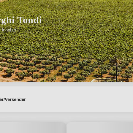
ghi Tondi
· Inhaber
iziliens"
er/Versender