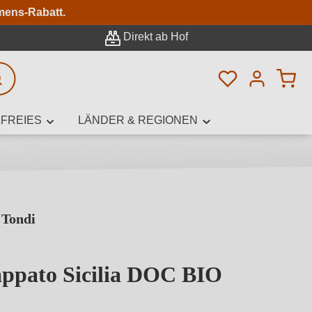
n
mens-Rabatt.
Direkt ab Hof
Du hast 0 Pro
rweiterte Suche
FREIES
LÄNDER & REGIONEN
 Tondi
innamen,
ppato Sicilia DOC BIO