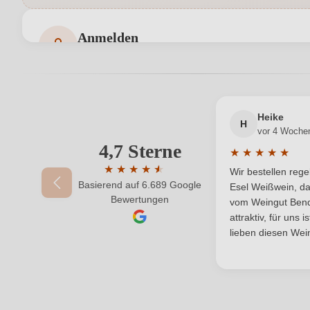
Bio
Anmelden
Bewertungen können nur von angemeldeten Benutzern 
Bio-Kontrollstelle Shop
Geschmack
Heike
H
Hersteller
vor 4 Woche
4,7 Sterne
Ihre E-Mail-Adresse
★
★
★
★
★
Durchschnittlic
Inhalt
★
★
★
★
★
★
Wir bestellen reg
Basierend auf 6.689 Google
Durchschnittliche Bewertung von 4.7 von 
Esel Weißwein, da
Ihr Passwort
Bewertungen
Land
vom Weingut Bende
attraktiv, für uns 
Qualität
lieben diesen Wein
Region
Säuregehalt in g/L