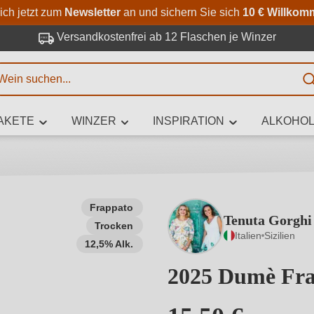
Zum Hauptinhalt springen
Zur Suche springen
Zur Hauptnavigation springe
ich jetzt zum
Newsletter
an und sichern Sie sich
10 € Willkom
Versandkostenfrei ab 12 Flaschen je Winzer
E
AKETE
WINZER
INSPIRATION
ALKOHOL
 Zeichen eingeben
Frappato
Tenuta Gorghi
Trocken
iben Sie, welchen Wein Sie suchen – ob nach Geschmack, Anlass, We
Italien
Sizilien
Rebsorte, Region, Winzer oder anderen Kriterien.
12,5% Alk.
2025 Dumè Fra