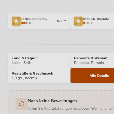
JAMES SUCKLING
WINE ENTHUSIAST
Mehr
90
91
/100
/100
Land & Region
Rebsorte & Weinart
Italien, Sizilien
Frappato, Rotwein
Restsüße & Geschmack
Alle Details
1,9 g/L, trocken
Produktnummer
Noch keine Bewertungen
Allergene
Teilen Sie Ihre Erfahrungen mit diesem Wein und helf
Auszeichnungen
Gambero Rosso, James Suckling,