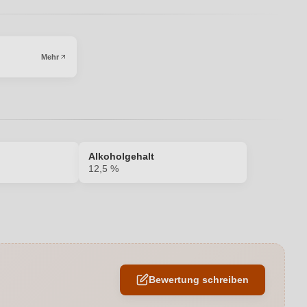
I
Mehr
Alkoholgehalt
12,5 %
12,5 %
Edelstahltank
Bewertung schreiben
EU