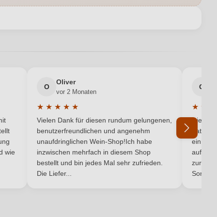
IT-BIO-009
en neuen Account.
Sicilia DOC
2030
Oliver
g
 S.a.s. di Annamaria e Clara Agata Sala - Soc. Agricola, Contrada
O
G
vor 2 Monaten
v
San Nicola snc, 91026 MAZARA DEL VALLO, Italien
★
★
★
★
★
★
★
★
5 von 5 Sternen
Durchschnittliche Bewertung von 5 von 5 Sternen
Durchsc
2025
it
Vielen Dank für diesen rundum gelungenen,
Die Lief
ellt
benutzerfreundlichen und angenehm
hat ein
Fisch, Pasta, Weißes Fleisch
ung
unaufdringlichen Wein-Shop!Ich habe
einmal b
nd wie
inzwischen mehrfach in diesem Shop
auf dem
Ich habe mein Passwort vergessen
bestellt und bin jedes Mal sehr zufrieden.
Frappato
zurück 
Die Liefer...
Son...
1,9 g/L
Rot