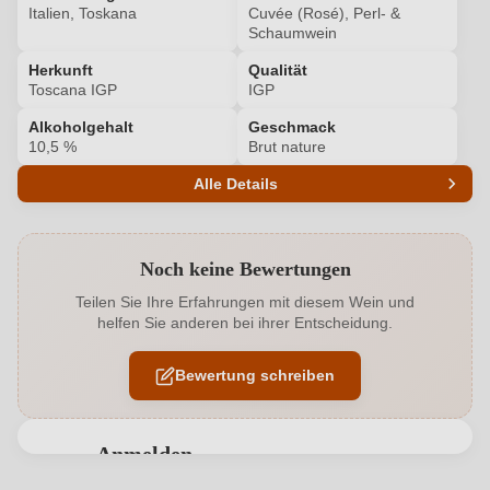
Italien, Toskana
Cuvée (Rosé), Perl- &
Schaumwein
Herkunft
Qualität
Toscana IGP
IGP
Alkoholgehalt
Geschmack
10,5 %
Brut nature
Alle Details
Produktnummer
6445011000
Noch keine Bewertungen
Alkoholgehalt in %
10,5 %
Teilen Sie Ihre Erfahrungen mit diesem Wein und
helfen Sie anderen bei ihrer Entscheidung.
Allergene
Enthält Sulfite
Bewertung schreiben
Ausbau
Gebrauchtes Barrique
Bio
EU
Anmelden
Bio
Ja
Bewertungen können nur von angemeldeten