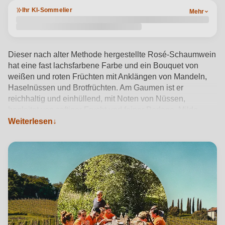
Ihr KI-Sommelier
Mehr
Dieser nach alter Methode hergestellte Rosé-Schaumwein
hat eine fast lachsfarbene Farbe und ein Bouquet von
weißen und roten Früchten mit Anklängen von Mandeln,
Haselnüssen und Brotfrüchten. Am Gaumen ist er
reichhaltig und einhüllend, mit Noten von Nüssen,
begleitet von saftiger Frucht und feiner Perlage. Milde
Tannine und blumige Noten werden durch leichte Spuren
Weiterlesen
von Röstung und Pilzen bereichert. Lang anhaltend und
gehaltvoll, schließt er mit einem frischen und sehr
angenehmen Abgang, ideal für Aperitifs.
Produktdetails anzeigen →