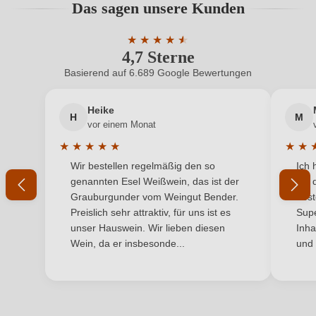
Das sagen unsere Kunden
Benutzern abgegeben werden. Bitte loggen Sie sich
Bio-Kontrollstelle
IT-BIO-004
ein, oder erstellen Sie einen neuen Account.
★
★
★
★
★
★
4,7 Sterne
Durchschnittliche Bewertung von 4.7 
Bio-Kontrollstelle Shop
DE-ÖKO-060
Basierend auf 6.689 Google Bewertungen
Neuer Kunde?
Neuer Kunde?
Cuvée-Rebsorten
Ciliegiolo, Sangiovese
Heike
H
M
Ihre E-Mail-Adresse
Flaschenverschluss
Andere
vor einem Monat
★
★
★
★
★
★
★
Geographische Angabe
Toscana IGP
Durchschnittliche Bewertung von 5 von 5 Sternen
Durchs
Wir bestellen regelmäßig den so
Ich 
Ihr Passwort
genannten Esel Weißwein, das ist der
mit 
Geschmack
Brut nature
Grauburgunder vom Weingut Bender.
best
Ich habe mein Passwort vergessen
Preislich sehr attraktiv, für uns ist es
Supe
Hersteller
Valdonica
unser Hauswein. Wir lieben diesen
Inha
Wein, da er insbesonde...
und 
ANMELDEN
Hersteller
Valdonica S.r.l., Via dogana 1, 58036 Roccastrada
adresse
(GR), Italien
Inhalt
0,75 L