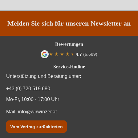
Jahrgang
2023
Land
Italien
Melden Sie sich für unseren Newsletter an
Passt zu
Antipasti, Käse, Weißes Fleisch
Bewertungen
Qualität
IGP
★
★
★
★
★
★
4,7
(6.689)
Durchschnittliche Bewertung von 4.7 von
Rebsorte
Cuvée (Rosé)
Service-Hotline
Unterstützung und Beratung unter:
Region
Toskana
+43 (0) 720 519 680
Traubenfarbe
Rot
Mo-Fr, 10:00 - 17:00 Uhr
Vegan
Ja
Mail:
info@wirwinzer.at
Weinart
Perl- & Schaumwein
Vom Vertrag zurücktreten