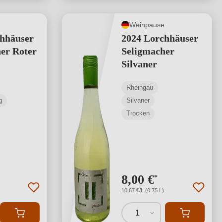
Weinpause
hhäuser
2024 Lorchhäuser
er Roter
Seligmacher
Silvaner
Rheingau
g
Silvaner
Trocken
8,00 €
*
10,67 €/L (0,75 L)
1