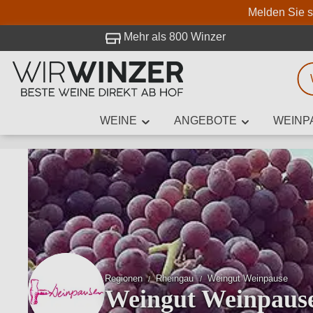
Melden Sie s
 Besuch bei WirWinzer.
Mehr als 800 Winzer
WEINE
ANGEBOTE
WEINP
Weinsuche
Mindestens 3
Beschre
Regionen
Rheingau
Weingut Weinpause
Weingut Weinpaus