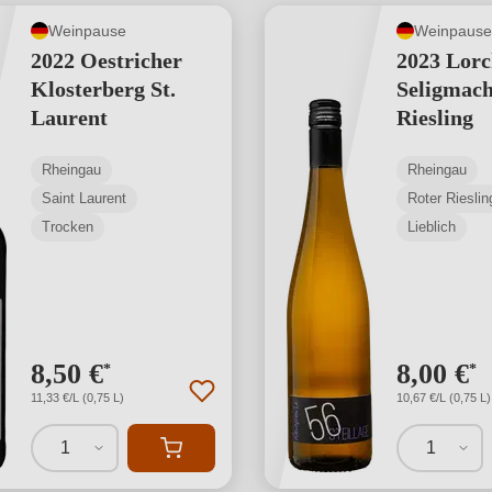
Weinpause
Weinpause
2022 Oestricher
2023 Lorc
Klosterberg St.
Seligmach
Laurent
Riesling
Rheingau
Rheingau
Saint Laurent
Roter Rieslin
Trocken
Lieblich
8,50 €
8,00 €
*
*
11,33 €/L (0,75 L)
10,67 €/L (0,75 L)
1
1