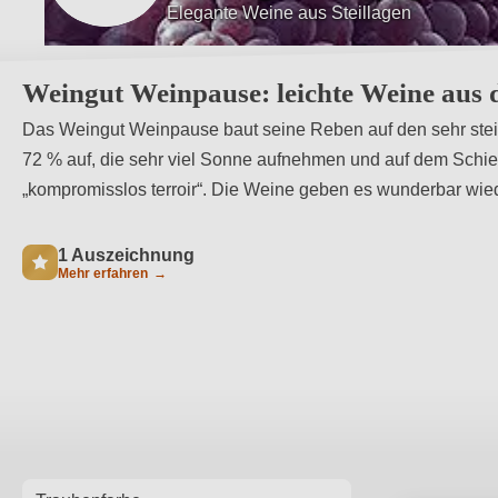
Elegante Weine aus Steillagen
Kompromisslos steil &amp; terroir
Weingut Weinpause: leichte Weine aus 
Das Weingut Weinpause baut seine Reben auf den sehr steile
72 % auf, die sehr viel Sonne aufnehmen und auf dem Schief
„kompromisslos terroir“. Die Weine geben es wunderbar wie
1 Auszeichnung
Mehr erfahren
→