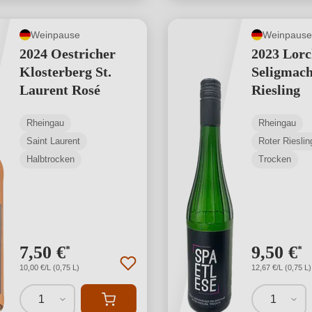
Weinpause
Weinpause
2024 Oestricher
2023 Lorc
Klosterberg St.
Seligmach
Laurent Rosé
Riesling
Rheingau
Rheingau
Saint Laurent
Roter Rieslin
Halbtrocken
Trocken
7,50 €
9,50 €
*
*
10,00 €/L (0,75 L)
12,67 €/L (0,75 L)
1
1