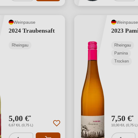
Weinpause
Weinpause
2024 Traubensaft
2023 Pam
Rheingau
Rheingau
Pamina
Trocken
5,00 €
7,50 €
*
*
6,67 €/L (0,75 L)
10,00 €/L (0,75 L)