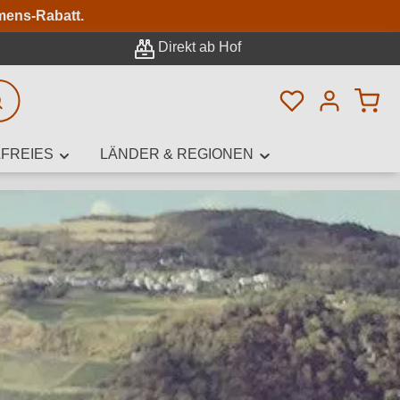
n
mens-Rabatt.
Direkt ab Hof
Du hast 0 Pro
rweiterte Suche
FREIES
LÄNDER & REGIONEN
innamen,