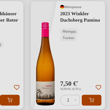
Weinpause
hhäuser
2023 Winkler
er Roter
Dachsberg Pamina
Rheingau
Trocken
g
7,50 €
*
10,00 €/L (0,75 L)
1