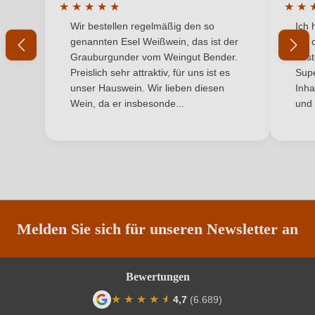
★
★
★
★
★
★
★
Durchschnittliche Bewertung von 5 von 5 Sternen
Durchs
Wir bestellen regelmäßig den so
Ich 
Inhalt
Ihr Passwort
0,75 L
genannten Esel Weißwein, das ist der
mit 
Grauburgunder vom Weingut Bender.
best
Jahrgang
2017
Ich habe mein Passwort vergessen
Preislich sehr attraktiv, für uns ist es
Supe
unser Hauswein. Wir lieben diesen
Inha
Land
Italien
Wein, da er insbesonde...
und 
ANMELDEN
Qualität
DOC
Rebsorte
Cuvée (Rot)
Region
Südtirol
Traubenfarbe
Rot
Melden Sie sich für unseren Newsletter an
Weinart
Rotwein
Bewertungen
★
★
★
★
★
★
4,7
(6.689)