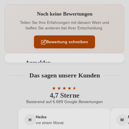
Produktnummer
6244006000
Noch keine Bewertungen
Alkoholgehalt in %
13 %
Teilen Sie Ihre Erfahrungen mit diesem Wein und
helfen Sie anderen bei ihrer Entscheidung.
Allergene
Enthält Sulfite
Bewertung schreiben
Ausbau
Kleines Eichenfass
Auszeichnungen
Gault Millau (Trauben), Luca Maroni
Anmelden
Cuvée-Rebsorten
Merlot, Lagrein
Bewertungen können nur von angemeldeten
Das sagen unsere Kunden
Benutzern abgegeben werden. Bitte loggen Sie sich
Geographische Angabe
Alto Adige DOC
ein, oder erstellen Sie einen neuen Account.
★
★
★
★
★
★
4,7 Sterne
Durchschnittliche Bewertung von 4.7 
Geschmack
Trocken
Basierend auf 6.689 Google Bewertungen
Neuer Kunde?
Neuer Kunde?
Hersteller
Eberlehof
Heike
H
M
Ihre E-Mail-Adresse
Hersteller
Weingut Eberlehof des Zisser Tomas,
vor einem Monat
adresse
Untermagdalena 26, 39100 Bozen, Italien