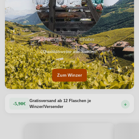
Famiglia Zisser · Inhaber
"Einzigartige Lage am sonnenverwöhnten Weinhügel von St.
"Qualitätsweine aus Südtirol"
Magdalena bei Bozen"
Zum Winzer
Gratisversand ab 12 Flaschen je
-5,90€
Winzer/Versender