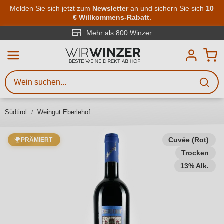
Zum Hauptinhalt springen
Melden Sie sich jetzt zum
Newsletter
an und sichern Sie sich
10
€ Willkommens-Rabatt.
Weinsuche
Mindestens 3 Zeichen eingeben
Mehr als 800 Winzer
Beschreiben Sie, welchen Wein
Sie suchen – ob nach Geschmack,
Anlass, Weinnamen, Rebsorte,
Südtirol
Weingut Eberlehof
Region, Winzer oder anderen
Kriterien.
Cuvée (Rot)
PRÄMIERT
Trocken
13% Alk.