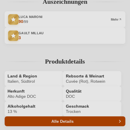
Auszeichnungen
LUCA MARONI
Mehr
90
/99
GAULT MILLAU
3
Produktdetails
Land & Region
Rebsorte & Weinart
Italien, Südtirol
Cuvée (Rot), Rotwein
Herkunft
Qualität
Alto Adige DOC
DOC
Alkoholgehalt
Geschmack
13 %
Trocken
Alle Details