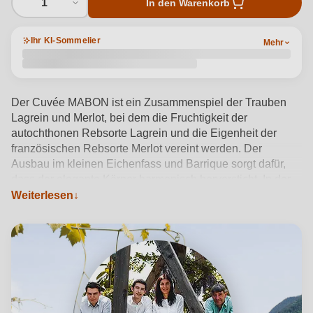
1
In den Warenkorb
Ihr KI-Sommelier
Mehr
Der Cuvée MABON ist ein Zusammenspiel der Trauben
Lagrein und Merlot, bei dem die Fruchtigkeit der
autochthonen Rebsorte Lagrein und die Eigenheit der
französischen Rebsorte Merlot vereint werden. Der
Ausbau im kleinen Eichenfass und Barrique sorgt dafür,
dass der elegante Körper harmonisch hervorsticht. In der
Nase leichte Veilchennote, schwarze Johannisbeeren,
Weiterlesen
Waldbeeren, Gewürznoten und leicht grasig. Im
Geschmack ein kräftiger Körper, harmonisch, elegante
Gerbstoffe und langer Abgang.
Produktdetails anzeigen →