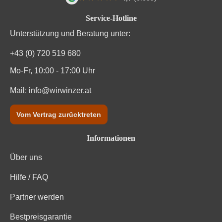
Land
Deutschland
Durchschnittliche Bewertung von 4.7 von
Service-Hotline
Passt zu
Antipasti
Unterstützung und Beratung unter:
Qualität
Qualitätswein
+43 (0) 720 519 680
Mo-Fr, 10:00 - 17:00 Uhr
Rebsorte
Grauer Burgunder
Mail:
info@wirwinzer.at
Region
Rheinhessen
Vom Vertrag zurücktreten
Restzucker in g/L
3,9 g/L
Informationen
Säuregehalt in g/L
5,4 g/L
Über uns
Traubenfarbe
Weiß
Hilfe / FAQ
Vegan
Ja
Partner werden
Weinart
Weißwein
Bestpreisgarantie