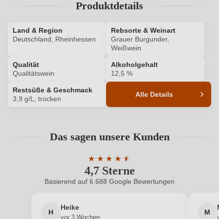
Produktdetails
ANMELDEN
Land & Region
Rebsorte & Weinart
Deutschland, Rheinhessen
Grauer Burgunder,
Weißwein
Qualität
Alkoholgehalt
Qualitätswein
12,5 %
Restsüße & Geschmack
Alle Details
3,9 g/L, trocken
Produktnummer
579011000
Das sagen unsere Kunden
Alkoholgehalt in %
12,5 %
★
★
★
★
★
★
Allergene
Enthält Sulfite
4,7 Sterne
Durchschnittliche Bewertung von 4.7 
Basierend auf 6.688 Google Bewertungen
Ausbau
Edelstahltank
Heike
Bio
EU
H
M
vor 3 Wochen