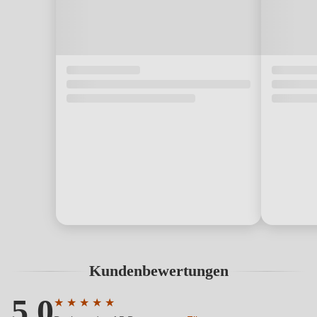
Kundenbewertungen
5.0
★
★
★
★
★