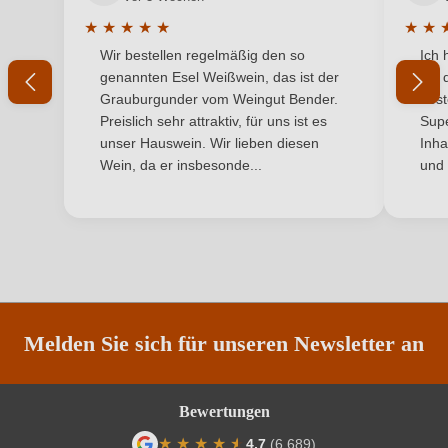
Bio
Ja
★
★
★
★
★
★
★
Durchschnittliche Bewertung von 5 von 5 Sternen
Durchs
Wir bestellen regelmäßig den so
Ich 
Bio-Kontrollstelle
DE-ÖKO-022
genannten Esel Weißwein, das ist der
mit 
Grauburgunder vom Weingut Bender.
best
Bio-Kontrollstelle Shop
DE-ÖKO-060
Preislich sehr attraktiv, für uns ist es
Supe
unser Hauswein. Wir lieben diesen
Inha
Flaschenverschluss
Drehverschluss
Wein, da er insbesonde...
und 
Geschmack
Trocken
Hersteller
Eckehart und Johannes Gröhl
Hersteller
Weingut Eckehart und Johannes Gröhl, Uelversheimer
adresse
Straße 4+6, 55278 Weinolsheim, Deutschland
Melden Sie sich für unseren Newsletter an
Inhalt
0,75 L
Bewertungen
Jahrgang
2025
★
★
★
★
★
★
4,7
(6.689)