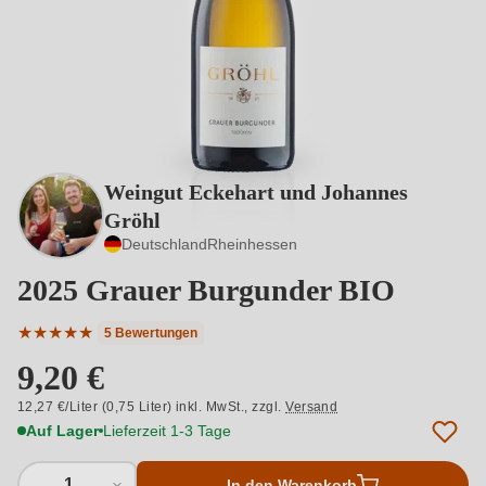
Weingut Eckehart und Johannes
Gröhl
Deutschland
Rheinhessen
2025 Grauer Burgunder BIO
★
★
★
★
★
5 Bewertungen
Durchschnittliche Bewertung von 5 von 5 Sternen
9,20 €
12,27 €/Liter (0,75 Liter) inkl. MwSt.,
zzgl.
Versand
Auf Lager
Lieferzeit 1-3 Tage
1
In den Warenkorb