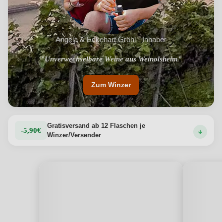
Angela & Eckehart Gröhl · Inhaber
"Unverwechselbare Weine aus Weinolsheim"
"Weinbau in der 12.Generation"
Zum Winzer
Gratisversand ab 12 Flaschen je
-5,90€
Winzer/Versender