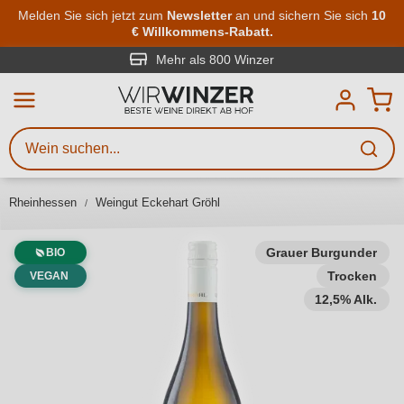
Zum Hauptinhalt springen
Melden Sie sich jetzt zum
Newsletter
an und sichern Sie sich
10
€ Willkommens-Rabatt.
Weinsuche
Mindestens 3 Zeichen eingeben
Mehr als 800 Winzer
Beschreiben Sie, welchen Wein
Sie suchen – ob nach Geschmack,
Anlass, Weinnamen, Rebsorte,
Rheinhessen
Weingut Eckehart Gröhl
Region, Winzer oder anderen
Kriterien.
Grauer Burgunder
BIO
Trocken
VEGAN
12,5% Alk.