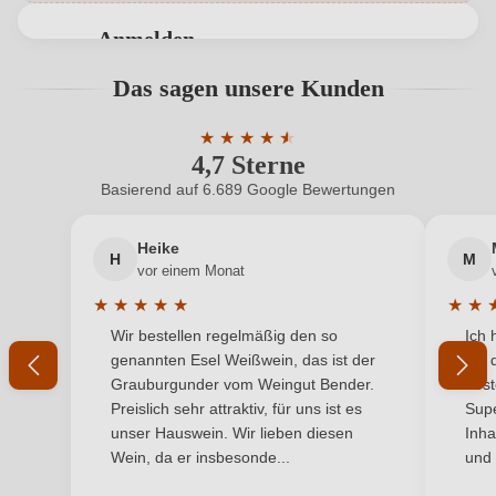
Flaschenverschluss
Drehverschluss
Anmelden
Geschmack
Trocken
Bewertungen können nur von angemeldeten
Das sagen unsere Kunden
Benutzern abgegeben werden. Bitte loggen Sie sich
Hersteller
Johannes Jöbstl
ein, oder erstellen Sie einen neuen Account.
★
★
★
★
★
★
4,7 Sterne
Durchschnittliche Bewertung von 4.7 
Hersteller
Weingut Johannes Jöbstl, Sernau 10, 8462
adresse
Gamlitz, Österreich
Basierend auf 6.689 Google Bewertungen
Neuer Kunde?
Neuer Kunde?
Inhalt
0,75 L
Heike
H
M
Ihre E-Mail-Adresse
vor einem Monat
Jahrgang
2020
★
★
★
★
★
★
★
Durchschnittliche Bewertung von 5 von 5 Sternen
Durchs
Wir bestellen regelmäßig den so
Ich 
Land
Ihr Passwort
Österreich
genannten Esel Weißwein, das ist der
mit 
Grauburgunder vom Weingut Bender.
best
Ort
Ried Sernauberg
Ich habe mein Passwort vergessen
Preislich sehr attraktiv, für uns ist es
Supe
unser Hauswein. Wir lieben diesen
Inha
Qualität
Qualitätswein
Wein, da er insbesonde...
und 
ANMELDEN
Rebsorte
Sauvignon Blanc