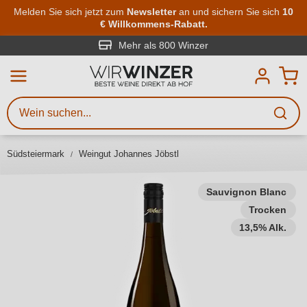
Zum Hauptinhalt springen
Melden Sie sich jetzt zum
Newsletter
an und sichern Sie sich
10
€ Willkommens-Rabatt.
Weinsuche
Mindestens 3 Zeichen eingeben
Mehr als 800 Winzer
Beschreiben Sie, welchen Wein
Sie suchen – ob nach Geschmack,
Anlass, Weinnamen, Rebsorte,
Südsteiermark
Weingut Johannes Jöbstl
Region, Winzer oder anderen
Kriterien.
Sauvignon Blanc
Trocken
13,5% Alk.