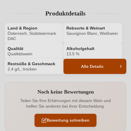
Produktdetails
Land & Region
Rebsorte & Weinart
Österreich, Südsteiermark
Sauvignon Blanc, Weißwein
DAC
Qualität
Alkoholgehalt
Qualitätswein
13,5 %
Restsüße & Geschmack
Alle Details
2,4 g/L, trocken
Produktnummer
1587008000
Noch keine Bewertungen
Alkoholgehalt in %
13,5 %
Teilen Sie Ihre Erfahrungen mit diesem Wein und
helfen Sie anderen bei ihrer Entscheidung.
Allergene
Enthält Sulfite
Bewertung schreiben
Ausbau
Barrique