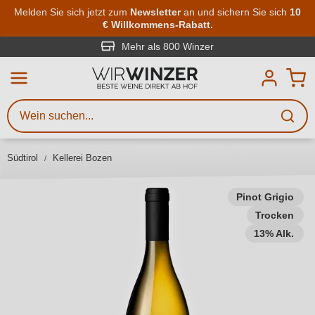
Zum Hauptinhalt springen
Melden Sie sich jetzt zum
Newsletter
an und sichern Sie sich
10
€ Willkommens-Rabatt.
Weinsuche
Mindestens 3 Zeichen eingeben
Mehr als 800 Winzer
Beschreiben Sie, welchen Wein
Sie suchen – ob nach Geschmack,
Anlass, Weinnamen, Rebsorte,
Südtirol
Kellerei Bozen
Region, Winzer oder anderen
Kriterien.
Pinot Grigio
Trocken
13% Alk.