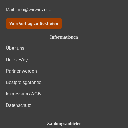
Mail:
info@wirwinzer.at
Trauben, Konservierungsstoffe (Sulfite). Enthält
Zutaten
geringfügige Mengen von Fett, gesättigten Fettsäuren,
Eiweiß und Salz
Vom Vertrag zurücktreten
Informationen
Über uns
Hilfe / FAQ
Partner werden
Bestpreisgarantie
Impressum / AGB
Datenschutz
Zahlungsanbieter