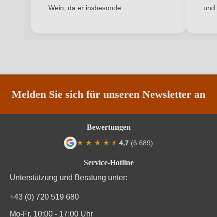
Qualität
DOC
Wein, da er insbesonde...
und 
ANMELDEN
Rebsorte
Pinot Grigio
Region
Südtirol
Traubenfarbe
Weiß
Weinart
Weißwein
Melden Sie sich für unseren Newsletter an
Nährwertangaben
Bewertungen
★
★
★
★
★
★
4,7
(6.689)
Durchschnittliche nährwertangaben
pro 100 ml
Durchschnittliche Bewertung von 4.7 von
Service-Hotline
Brennwert
372 kJ / 89 kcal
Unterstützung und Beratung unter:
Kohlenhydrate
2.2 g
+43 (0) 720 519 680
Kohlenhydrate davon Zucker
0.5 g
Mo-Fr, 10:00 - 17:00 Uhr