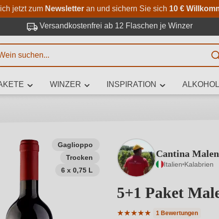
Zum Hauptinhalt springen
Zur Suche springen
Zur Hauptnavigation springe
ich jetzt zum
Newsletter
an und sichern Sie sich
10 € Willkom
Versandkostenfrei ab 12 Flaschen je Winzer
E
AKETE
WINZER
INSPIRATION
ALKOHOL
 Zeichen eingeben
Gaglioppo
Cantina Male
Trocken
iben Sie, welchen Wein Sie suchen – ob nach Geschmack, Anlass, We
Italien
Kalabrien
Rebsorte, Region, Winzer oder anderen Kriterien.
6 x 0,75 L
5+1 Paket Mal
★
★
★
★
★
1 Bewertungen
Durchschnittliche Bewertung 