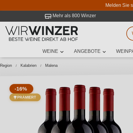
Melden Sie s
 Besuch bei WirWinzer.
Mehr als 800 Winzer
WEINE
ANGEBOTE
WEINP
Weinsuche
Mindestens 3
Region
Kalabrien
Malena
-16%
Beschre
PRÄMIERT