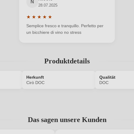
N
28.07.2025
Neuer Kunde?
Neuer Kunde?
★
★
★
★
★
Durchschnittliche Bewertung von 5 von 5 Sternen
Semplice fresco e tranquillo. Perfetto per
un bicchiere di vino no stress
Produktdetails
Herkunft
Qualität
Cirò DOC
DOC
ANMELDEN
4847018000P
Allergene
Das sagen unsere Kunden
Vinibuoni
Geographische Angabe