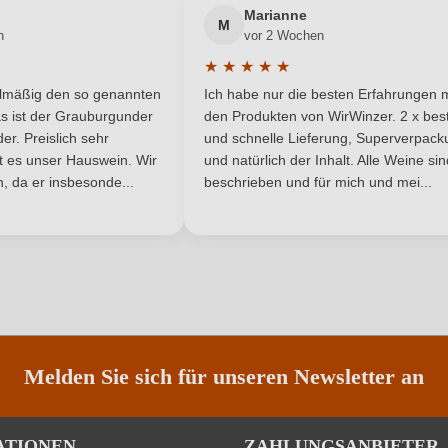
Trocken
Hersteller
Marianne
M
n
vor 2 Wochen
 Petraro snc, 88811 Cirò Marina,
Inhalt
★
★
★
★
★
Italien
he Bewertung von 5 von 5 Sternen
Durchschnittliche Bewertung von 
elmäßig den so genannten
Ich habe nur die besten Erfahrungen m
5 Sternen
s ist der Grauburgunder
den Produkten von WirWinzer. 2 x best
2024
Land
r. Preislich sehr
und schnelle Lieferung, Superverpack
ist es unser Hauswein. Wir
und natürlich der Inhalt. Alle Weine si
DOC
Rebsorte
, da er insbesonde...
beschrieben und für mich und mei...
Kalabrien
Traubenfarbe
Rotwein
Nährwertangaben
Melden Sie sich für unseren Newsletter an
ATIONEN
ZAHLUNGSANBIETER