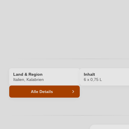
Ihre E-Mail-Adresse
Ihr Passwort
Land & Region
Inhalt
Italien, Kalabrien
6 x 0,75 L
Alle Details
Produktnummer
Auszeichnungen