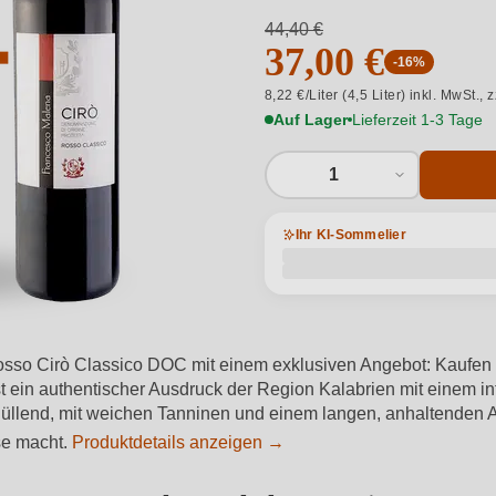
44,40 €
37,00 €
-16%
8,22 €/Liter (4,5 Liter) inkl. MwSt.,
z
Auf Lager
Lieferzeit 1-3 Tage
1
Ihr KI-Sommelier
osso Cirò Classico DOC mit einem exklusiven Angebot: Kaufen S
 ein authentischer Ausdruck der Region Kalabrien mit einem i
hüllend, mit weichen Tanninen und einem langen, anhaltenden A
se macht.
Produktdetails anzeigen →