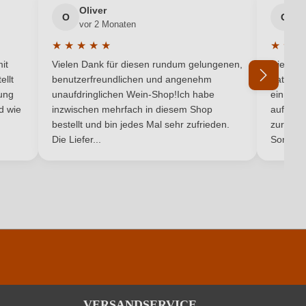
Malena
Oliver
g
O
G
vor 2 Monaten
v
6 x 0,75 L
★
★
★
★
★
★
★
★
5 von 5 Sternen
Durchschnittliche Bewertung von 5 von 5 Sternen
Durchsc
it
Vielen Dank für diesen rundum gelungenen,
Die Lief
ellt
benutzerfreundlichen und angenehm
hat ein
Italien
ung
unaufdringlichen Wein-Shop!Ich habe
einmal b
nd wie
inzwischen mehrfach in diesem Shop
auf dem
Gaglioppo
bestellt und bin jedes Mal sehr zufrieden.
zurück 
Die Liefer...
Son...
Rot
pro 100 ml
342 kJ / 82 kcal
VERSANDSERVICE