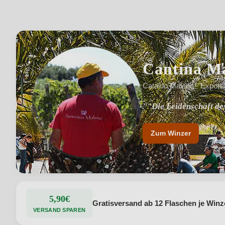
Cantina M
Cataldo Malena · Export
""Die Leidenschaft d
"Regionstypische Reb
Zum Winzer
5,90€
Gratisversand ab 12 Flaschen je Winz
VERSAND SPAREN