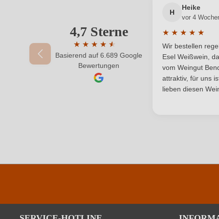
Geschmack
Heike
H
vor 4 Woche
Hersteller
Cantina Malena soc. agricola, S.S. 106 Loc.
4,7 Sterne
★
★
★
★
★
adresse
Durchschnittlic
★
★
★
★
★
★
Wir bestellen reg
Basierend auf 6.689 Google
Durchschnittliche Bewertung von 4.7 von 
Esel Weißwein, da
Jahrgang
Bewertungen
vom Weingut Bende
attraktiv, für uns 
Qualität
lieben diesen Wein
Region
Weinart
Durchschnittliche nährwertangaben
Brennwert
SERVICE-HOTLINE
INFORM