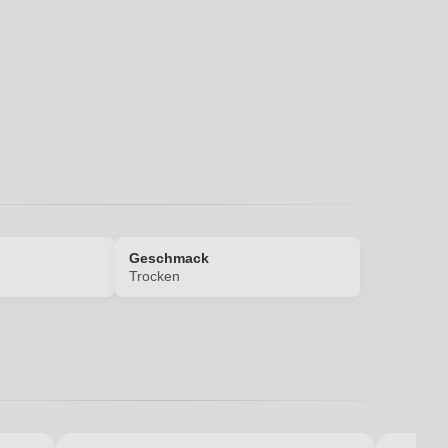
Ich habe mein Passwort vergessen
Geschmack
Trocken
Enthält Sulfite
Cirò DOC