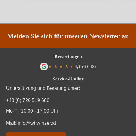
Traubenfarbe
Rot, Weiß
Vegan
Ja
Melden Sie sich für unseren Newsletter an
Weinart
Rosé, Rotwein, Weißwein
2x 2023 Leithaberg Chardonnay
Bewertungen
★
★
★
★
★
★
4,7
(6.689)
Produktnummer
1542004000
Durchschnittliche Bewertung von 4.7 von
2x 2024 "Schwerelos" Rosé
Service-Hotline
Alkoholgehalt in %
13 %
Unterstützung und Beratung unter:
Produktnummer
1542005000
2x 2019 Jois Cuvée
Allergene
Enthält Sulfite
+43 (0) 720 519 680
Alkoholgehalt in %
12,5 %
Produktnummer
1542007000
Mo-Fr, 10:00 - 17:00 Uhr
Haltbar bis
2-20 Jahre
Allergene
Enthält Sulfite
Alkoholgehalt in %
13,5 %
Mail:
info@wirwinzer.at
Hersteller
Weingut Martin Pasler, Obere Hauptstraße 44,
Cuvée-Rebsorten
Blaufränkisch, Zweigelt
adresse
7093 Jois, Österreich