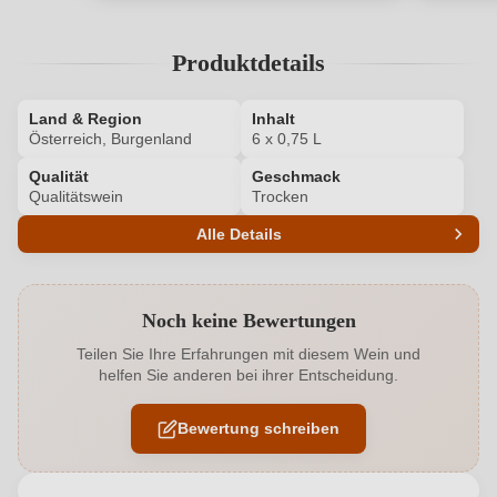
Produktdetails
Land & Region
Inhalt
Österreich, Burgenland
6 x 0,75 L
Qualität
Geschmack
Qualitätswein
Trocken
Alle Details
Produktnummer
1542011000P
Noch keine Bewertungen
Allergene
Enthält Sulfite
Teilen Sie Ihre Erfahrungen mit diesem Wein und
helfen Sie anderen bei ihrer Entscheidung.
Ausbau
Barrique, Edelstahltank, Großes Eichenfass
Bewertung schreiben
Flaschenverschluss
Drehverschluss, Naturkorken
Geschmack
Trocken