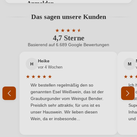
Anmelden
Hersteller
Martin Pasler
Bewertungen können nur von angemeldeten
Das sagen unsere Kunden
Benutzern abgegeben werden. Bitte loggen Sie sich
Hersteller
Weingut Martin Pasler, Obere Hauptstraße 44,
ein, oder erstellen Sie einen neuen Account.
adresse
★
★
★
★
★
★
7093 Jois, Österreich
4,7 Sterne
Durchschnittliche Bewertung von 4.7 
Inhalt
6 x 0,75 L
Basierend auf 6.689 Google Bewertungen
Neuer Kunde?
Neuer Kunde?
Jahrgang
2019, 2023, 2024
Heike
H
M
Ihre E-Mail-Adresse
vor 4 Wochen
Land
Österreich
★
★
★
★
★
★
★
Durchschnittliche Bewertung von 5 von 5 Sternen
Durchs
Wir bestellen regelmäßig den so
Ich 
Passt
Ihr Passwort
Antipasti, Asiatisch, Fisch, Meeresfrüchte, Pasta, Weißes
genannten Esel Weißwein, das ist der
mit 
zu
Fleisch
Grauburgunder vom Weingut Bender.
best
Ich habe mein Passwort vergessen
Preislich sehr attraktiv, für uns ist es
Supe
Qualität
Qualitätswein
unser Hauswein. Wir lieben diesen
Inha
Wein, da er insbesonde...
und 
Rebsorte
Chardonnay, Cuvée (Rosé), Cuvée (Rot)
ANMELDEN
Region
Burgenland, Leithaberg DAC