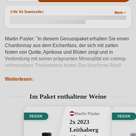
Ihr KI-Sommelier
Mehr
Martin Pasler: "In diesem Genusspaket erhalten Sie einen
Chardonnay aus dem Eichenfass, der sich mit zarten
Noten von Quitte, Aprikose und Blüten zeigt und in
Verbindung mit seiner prägnanten Mineralität ein cremig-
vollmundiges Trinkerlebnis bietet. Der kirschrote Rosé
glänzt mit Aromen von Waldkirsche, roter Johannisbeere
und Erdbeeren. Perfekt als sommerliche Erfrischung. Auch
Weiterlesen
die Cuvée wird Sie in diesem Paket überzeugen,
insbesondere mit ihrer ausbalancierter Tanninstruktur und
Im Paket enthaltene Weine
präsenten Beerenfrüchten am Gaumen. Drei besondere
Weine für ebenso besondere Genussmomente."
Produktdetails anzeigen →
Martin Pasler
VEGAN
VEGAN
2x 2023
Leithaberg