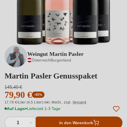
Weingut Martin Pasler
Österreich
Burgenland
Martin Pasler Genusspaket
145,40 €
79,90 €
-45%
17,76 €/Liter (4,5 Liter) inkl. MwSt.,
zzgl.
Versand
Auf Lager
Lieferzeit 1-3 Tage
1
In den Warenkorb