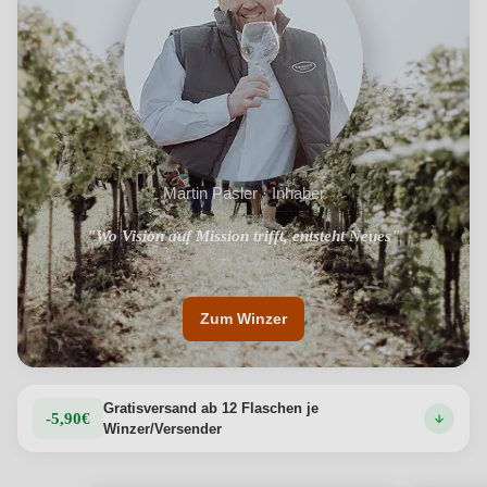
Martin Pasler · Inhaber
"Kleine, biologische Trauben, die ohne chemisches Zutun
"Wo Vision auf Mission trifft, entsteht Neues"
gedeihen können"
Zum Winzer
Gratisversand ab 12 Flaschen je
-5,90€
Winzer/Versender