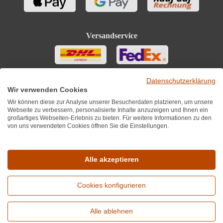
Brennwert
351 kJ / 84 kcal
Versandservice
Kohlenhydrate
3.3 g
Kohlenhydrate davon Zucker
2.5 g
Datenschutzerklärung
Fett
0.1 g
Wir verwenden Cookies
Wir können diese zur Analyse unserer Besucherdaten platzieren, um unsere
Webseite zu verbessern, personalisierte Inhalte anzuzeigen und Ihnen ein
Gesättigte Fettsäuren
0.1 g
großartiges Webseiten-Erlebnis zu bieten. Für weitere Informationen zu den
von uns verwendeten Cookies öffnen Sie die Einstellungen.
Salz
0.1 g
Sie finden uns auch auf
Eiweiß
0.1 g
Alle akzeptieren
Trauben, Zucker, Kohlendioxid, Säureregulatoren,
Cookies konfigurieren
Zitronensäure, Stabilisatoren, Gummiarabikum,
Zutaten
*Alle Preise inkl. MwST zzgl. 5,90€ Versandkosten je Winzer.
Antioxidantien, Kaliummetabisulfit. Enthält geringfügige
Mengen von Fett, gesättigten Fettsäuren, Eiweiß und
Versandkostenfrei ab 12 Flaschen je Winzer.
Alle ablehnen
Salz
Copyright © 2010 - 2026 WirWinzer GmbH