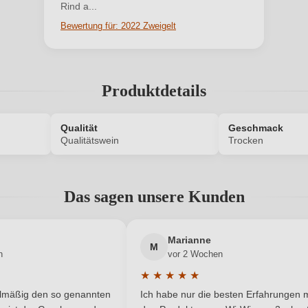
Rind a...
Bewertung für: 2022 Zweigelt
ANMELDEN
Produktdetails
Qualität
Geschmack
Qualitätswein
Trocken
1542010000P
Allergene
Das sagen unsere Kunden
Edelstahltank, Großes Holzfass
Flaschenverschluss
Trocken
Hersteller
Marianne
M
n
vor 2 Wochen
traße 44, 7093 Jois, Österreich
Inhalt
★
★
★
★
★
he Bewertung von 5 von 5 Sternen
Durchschnittliche Bewertung von 
elmäßig den so genannten
Ich habe nur die besten Erfahrungen m
2022, 2023, 2024
Land
5 Sternen