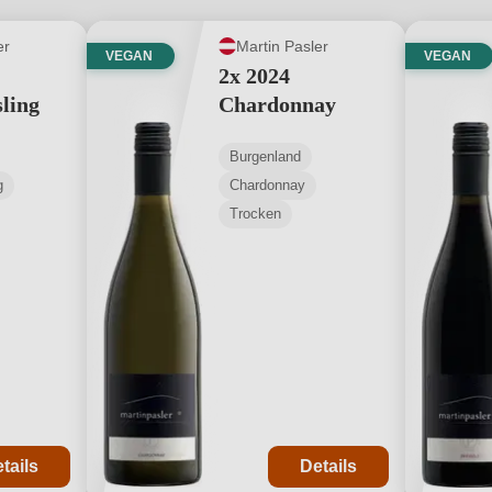
er
Martin Pasler
VEGAN
VEGAN
2x 2024
ling
Chardonnay
Burgenland
g
Chardonnay
Trocken
tails
Details