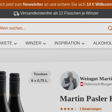
Zum Hauptinhalt springen
Zur Suche springen
Zur Hauptnavigation springe
ich jetzt zum
Newsletter
an und sichern Sie sich
10 € Willkom
Versandkostenfrei ab 12 Flaschen je Winzer
E
AKETE
WINZER
INSPIRATION
ALKOHOL
 Zeichen eingeben
Trocken
Weingut Marti
6 x 0,75 L
iben Sie, welchen Wein Sie suchen – ob nach Geschmack, Anlass, We
Österreich
Burge
Rebsorte, Region, Winzer oder anderen Kriterien.
Martin Pasler
★
★
★
★
★
1 Bewertungen
Durchschnittliche Bewertung 