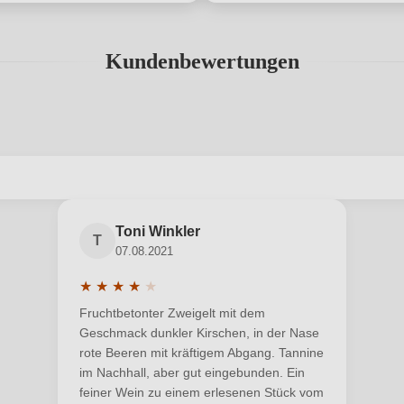
Kundenbewertungen
abgegeben werden. Bitte loggen Sie sich ein, oder erstellen Sie ein
Toni Winkler
T
07.08.2021
Neuer Kunde?
Neuer Kunde?
★
★
★
★
★
Durchschnittliche Bewertung von 4 von 5 Sternen
Fruchtbetonter Zweigelt mit dem
Geschmack dunkler Kirschen, in der Nase
rote Beeren mit kräftigem Abgang. Tannine
im Nachhall, aber gut eingebunden. Ein
feiner Wein zu einem erlesenen Stück vom