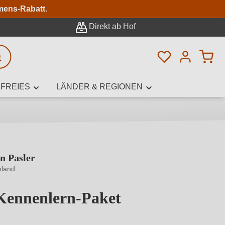
n
mens-Rabatt.
Direkt ab Hof
Du hast 0 Pro
rweiterte Suche
FREIES
LÄNDER & REGIONEN
n Pasler
innamen,
nland
 Kennenlern-Paket
von 4 von 5 Sternen