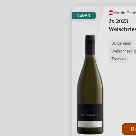
Martin Pasl
VEGAN
2x 2023
Welschries
Burgenland
Welschrieslin
Trocken
De