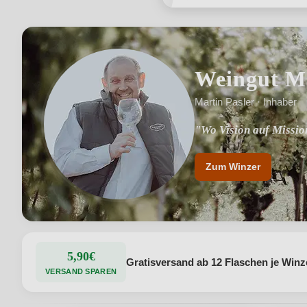
Weingut Ma
Martin Pasler · Inhaber
"Wo Vision auf Mission
"Kleine, biologische 
Zum Winzer
5,90€
Gratisversand ab 12 Flaschen je Winz
VERSAND SPAREN