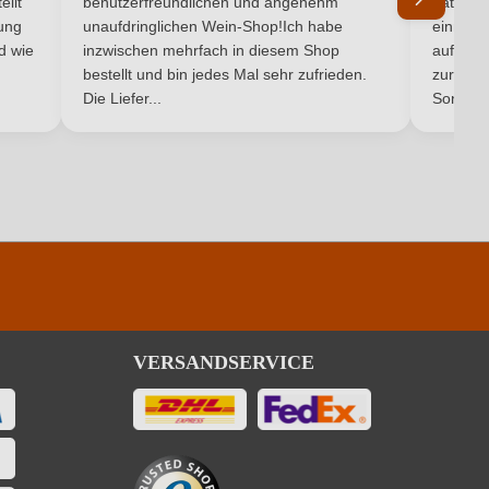
ellt
benutzerfreundlichen und angenehm
hat ein
ung
unaufdringlichen Wein-Shop!Ich habe
einmal b
Qualitätswein
nd wie
inzwischen mehrfach in diesem Shop
auf dem
bestellt und bin jedes Mal sehr zufrieden.
zurück 
Burgenland
Die Liefer...
Son...
Ja
13 %
2-7 Jahre
VERSANDSERVICE
13 %
0,75 L
2-10 Jahre
13,5 %
1 g/L
0,75 L
2-10 Jahre