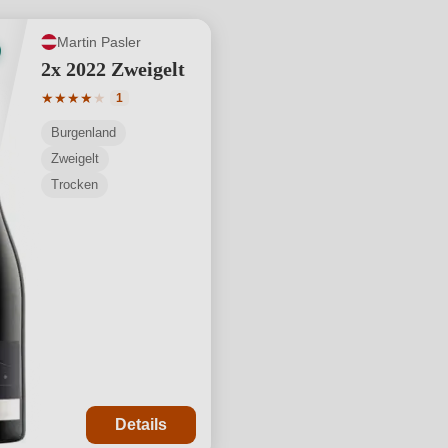
Martin Pasler
2x 2022 Zweigelt
Durchschnittliche Bewertung von 4 von 5 Sternen
★
★
★
★
★
1
Burgenland
Zweigelt
Trocken
Details