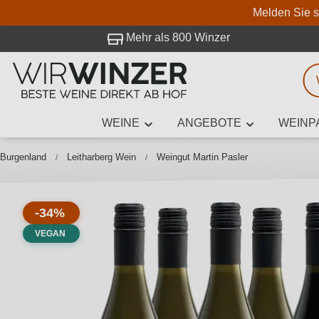
Melden Sie s
 Besuch bei WirWinzer.
Mehr als 800 Winzer
WEINE
ANGEBOTE
WEINP
Weinsuche
Mindestens 3
Burgenland
Leitharberg Wein
Weingut Martin Pasler
-34%
Beschre
VEGAN