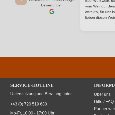
Esel Weißwein, da
Bewertungen
vom Weingut Bende
Passt zu
Antipasti, Fisch, K
attraktiv, für uns 
lieben diesen Wein
Rebsorte
Chard
Traubenfarbe
Weinart
2x 2023 Welschriesling
Produktnummer
2x 2024 Chardonnay
Allergene
SERVICE-HOTLINE
INFORM
Produktnummer
2x 2022 Zweigelt
Hersteller adresse
Weingut Martin Pasler, Obere Haupts
Unterstützung und Beratung unter:
Über uns
Allergene
Produktnummer
Hilfe / FAQ
+43 (0) 720 519 680
Ort
Partner we
Hersteller adresse
Weingut Martin Pasler, Obere Haupts
Allergene
Mo-Fr, 10:00 - 17:00 Uhr