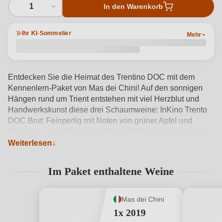
1
In den Warenkorb
Ihr KI-Sommelier
Mehr
Entdecken Sie die Heimat des Trentino DOC mit dem
Kennenlern-Paket von Mas dei Chini! Auf den sonnigen
Hängen rund um Trient entstehen mit viel Herzblut und
Handwerkskunst diese drei Schaumweine: InKino Trento
DOC Brut: Feinperlig mit Noten von grüner Apfel und
Brotkruste – perfekt zu Aperitifs und Fischgerichten. InKino
Trento DOC Riserva: Ein eleganter, strukturierter Klassiker,
Weiterlesen
der mit intensiven Aromen zu weißen Fleischgerichten und
gereiftem Käse passt. InKino Trento DOC Rosé: Fruchtig-
Im Paket enthaltene Weine
frisch mit Aromen von kleinen roten Beeren – ideal zu
Wurstwaren und leichten Desserts. Erleben Sie das
besondere Mikroklima zwischen den Dolomiten und dem
Mas dei Chini
Gardasee in jedem Glas!
Produktdetails anzeigen →
1x 2019