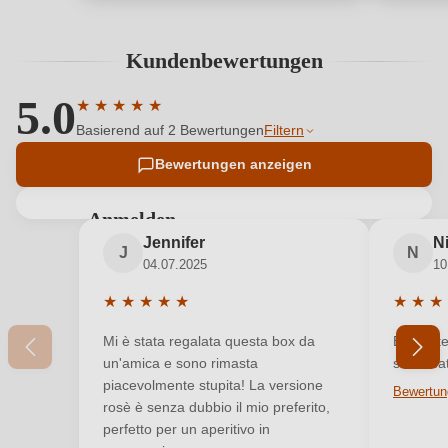
Kundenbewertungen
5.0
★
★
★
★
★
Durchschnittliche Bewertung von 5 von 5 Sternen
Basierend auf 2 Bewertungen
Filtern
Bewertungen anzeigen
Anmelden
Jennifer
N
Bewertungen können nur von angemeldeten
J
N
04.07.2025
10
Benutzern abgegeben werden. Bitte loggen Sie sich
ein, oder erstellen Sie einen neuen Account.
★
★
★
★
★
★
★
★
Durchschnittliche Bewertung von 5 von 5 Sterne
Durchsc
Mi è stata regalata questa box da
Elegante
Neuer Kunde?
Neuer Kunde?
un'amica e sono rimasta
soddisfa
piacevolmente stupita! La versione
rosè è senza dubbio il mio preferito,
Ihre E-Mail-Adresse
perfetto per un aperitivo in