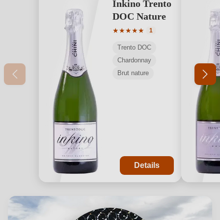
Inkino Trento
DOC Nature
Durchschnittliche Bewertung v
★
★
★
★
★
1
Trento DOC
Chardonnay
Brut nature
Details