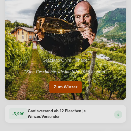
Graziano Chini · Inhaber
"In Trient, zwischen den Dolomiten und dem Gardasee"
"Eine Geschichte, die im Jahr 1906 begann"
Zum Winzer
Gratisversand ab 12 Flaschen je
-5,90€
Winzer/Versender