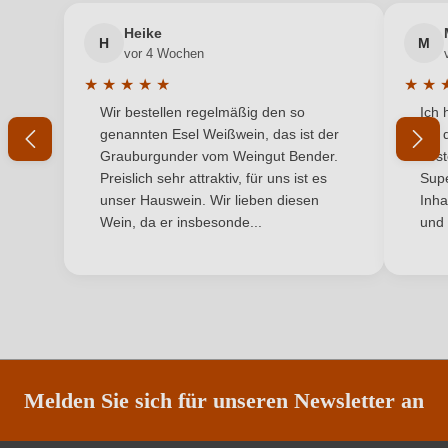
Heike
Geographische Angabe
Trento DOC
H
M
vor 4 Wochen
Geschmack
Brut, Brut nature, Extra Brut
★
★
★
★
★
★
★
Durchschnittliche Bewertung von 5 von 5 Sternen
Durchs
Wir bestellen regelmäßig den so
Ich 
Hersteller
Mas dei Chini
genannten Esel Weißwein, das ist der
mit 
Grauburgunder vom Weingut Bender.
best
Hersteller
Maso dei Chini SSA, Via Bassano 3, 38121
Preislich sehr attraktiv, für uns ist es
Supe
adresse
Trento, Italien
unser Hauswein. Wir lieben diesen
Inha
Wein, da er insbesonde...
und 
Inhalt
3 x 0,75 L
Jahrgang
2019, 2021
Land
Italien
Passt zu
Antipasti, Fisch
Melden Sie sich für unseren Newsletter an
Qualität
DOC