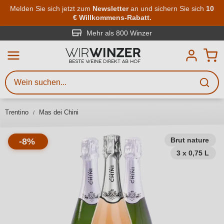
Zum Hauptinhalt springen
Melden Sie sich jetzt zum
Newsletter
an und sichern Sie sich
10
€ Willkommens-Rabatt.
Weinsuche
Mindestens 3 Zeichen eingeben
Mehr als 800 Winzer
Beschreiben Sie, welchen Wein
Sie suchen – ob nach Geschmack,
Anlass, Weinnamen, Rebsorte,
Trentino
Mas dei Chini
Region, Winzer oder anderen
Kriterien.
Brut nature
-8%
3 x 0,75 L