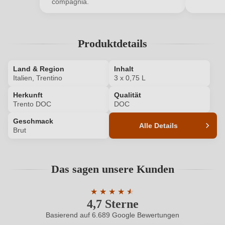
compagnia.
Ihr Passwort
Produktdetails
Ich habe mein Passwort vergessen
Land & Region
Inhalt
Italien, Trentino
3 x 0,75 L
ANMELDEN
Herkunft
Qualität
Trento DOC
DOC
Geschmack
Alle Details
Brut
Produktnummer
6194010000P
Das sagen unsere Kunden
Allergene
Enthält Sulfite
★
★
★
★
★
★
Ausbau
Flaschengärung
4,7 Sterne
Durchschnittliche Bewertung von 4.7 
Basierend auf 6.689 Google Bewertungen
Flaschenverschluss
Sekt/Champagnerkorken