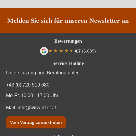
Traubenfarbe
Rot
Weinart
Rotwein
Melden Sie sich für unseren Newsletter an
Bewertungen
★
★
★
★
★
★
4,7
(6.689)
Durchschnittliche Bewertung von 4.7 von
Service-Hotline
Unterstützung und Beratung unter:
+43 (0) 720 519 680
Mo-Fr, 10:00 - 17:00 Uhr
Mail:
info@wirwinzer.at
Vom Vertrag zurücktreten