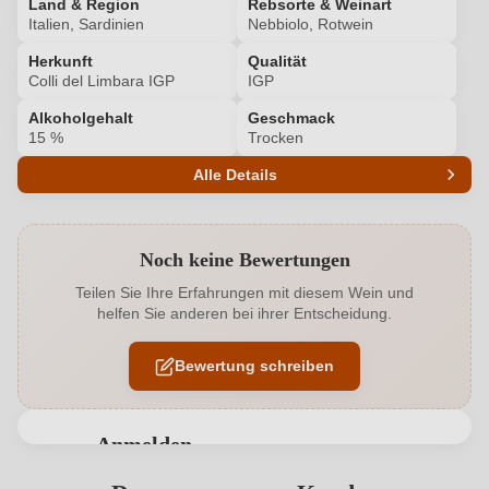
Land & Region
Rebsorte & Weinart
Italien, Sardinien
Nebbiolo, Rotwein
Herkunft
Qualität
Colli del Limbara IGP
IGP
Alkoholgehalt
Geschmack
15 %
Trocken
Alle Details
Produktnummer
7820001000
Noch keine Bewertungen
Alkoholgehalt in %
15 %
Teilen Sie Ihre Erfahrungen mit diesem Wein und
helfen Sie anderen bei ihrer Entscheidung.
Allergene
Enthält Sulfite
Bewertung schreiben
Flaschenverschluss
Naturkorken
Geographische Angabe
Colli del Limbara IGP
Anmelden
Geschmack
Trocken
Bewertungen können nur von angemeldeten