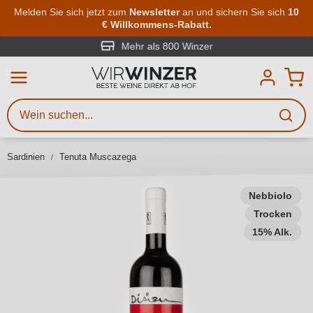
Zum Hauptinhalt springen
Melden Sie sich jetzt zum
Newsletter
an und sichern Sie sich
10
€ Willkommens-Rabatt.
Weinsuche
Mindestens 3 Zeichen eingeben
Mehr als 800 Winzer
Beschreiben Sie, welchen Wein
Sie suchen – ob nach Geschmack,
Anlass, Weinnamen, Rebsorte,
Sardinien
Tenuta Muscazega
Region, Winzer oder anderen
Kriterien.
Nebbiolo
Trocken
15% Alk.