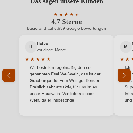
Das sagen unsere Kunden
Benutzern abgegeben werden. Bitte loggen Sie sich
Hersteller
Muscazega
ein, oder erstellen Sie einen neuen Account.
★
★
★
★
★
★
4,7 Sterne
Durchschnittliche Bewertung von 4.7 
Hersteller
Tenuta Muscazega di Laura Carmina, Via Archimede
adresse
116, 00197 Roma, Italien
Basierend auf 6.689 Google Bewertungen
Neuer Kunde?
Neuer Kunde?
Inhalt
0,75 L
Heike
H
M
Ihre E-Mail-Adresse
vor einem Monat
Jahrgang
2021
★
★
★
★
★
★
★
Durchschnittliche Bewertung von 5 von 5 Sternen
Durchs
Wir bestellen regelmäßig den so
Ich 
Land
Ihr Passwort
Italien
genannten Esel Weißwein, das ist der
mit 
Grauburgunder vom Weingut Bender.
best
Passt zu
Fisch, Käse, Rotes Fleisch
Ich habe mein Passwort vergessen
Preislich sehr attraktiv, für uns ist es
Supe
unser Hauswein. Wir lieben diesen
Inha
Qualität
IGP
Wein, da er insbesonde...
und 
ANMELDEN
Rebsorte
Nebbiolo
Region
Sardinien