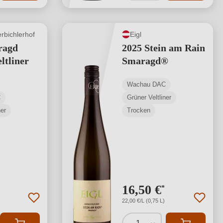
erbichlerhof
Eigl
ragd
2025 Stein am Rain
ltliner
Smaragd®
Wachau DAC
C
Grüner Veltliner
ner
Trocken
16,50 €
*
22,00 €/L (0,75 L)