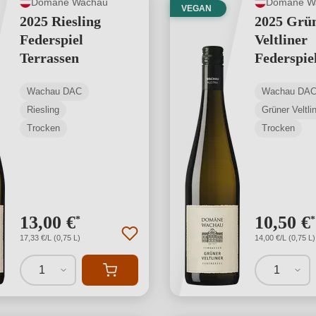
Domäne Wachau
Domäne W
VEGAN
2025 Riesling
2025 Grü
Federspiel
Veltliner
Terrassen
Federspie
Terrassen
Wachau DAC
Wachau DA
Riesling
Grüner Veltli
Trocken
Trocken
13,00 €
10,50 €
*
*
17,33 €/L (0,75 L)
14,00 €/L (0,75 L)
1
1