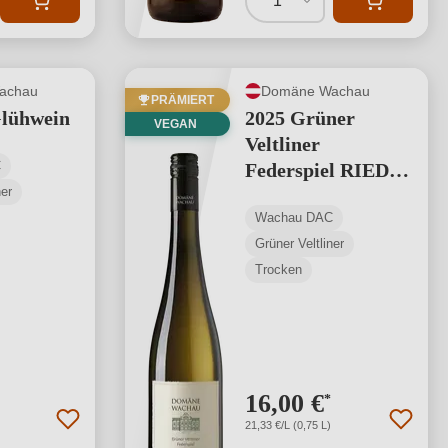
1
achau
Domäne Wachau
PRÄMIERT
Glühwein
2025 Grüner
VEGAN
Veltliner
C
Federspiel RIED
ner
Loibenberg
Wachau DAC
Grüner Veltliner
Trocken
16,00 €
*
21,33 €/L (0,75 L)