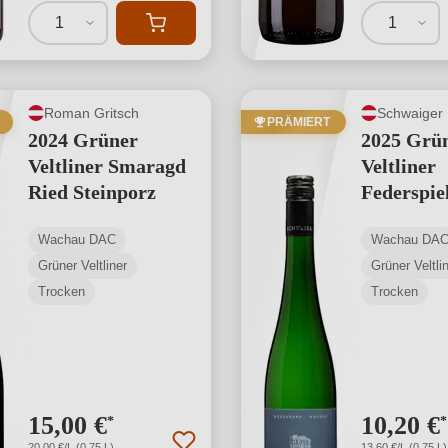
1
1
Roman Gritsch
Schwaiger
PRÄMIERT
2024 Grüner
2025 Grü
Veltliner Smaragd
Veltliner
Ried Steinporz
Federspie
Marienfel
Wachau DAC
Wachau DA
Grüner Veltliner
Grüner Veltli
Trocken
Trocken
15,00 €
10,20 €
*
*
20,00 €/L (0,75 L)
13,60 €/L (0,75 L)