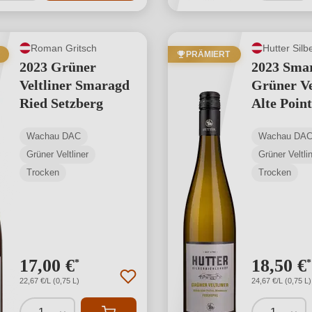
Roman Gritsch
Hutter Silb
PRÄMIERT
2023 Grüner
2023 Sma
Veltliner Smaragd
Grüner Ve
Ried Setzberg
Alte Point
Wachau DAC
Wachau DA
Grüner Veltliner
Grüner Veltli
Trocken
Trocken
17,00 €
18,50 €
*
*
22,67 €/L (0,75 L)
24,67 €/L (0,75 L)