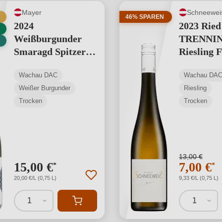
Mayer
Schneewei
46% SPAREN
2024
2023 Ried
Weißburgunder
TRENNI
Smaragd Spitzer
Riesling F
Graben BIO
Wachau DAC
Wachau DA
Weißer Burgunder
Riesling
Trocken
Trocken
13,00 €
15,00 €
7,00 €
*
*
20,00 €/L (0,75 L)
9,33 €/L (0,75 L)
1
1