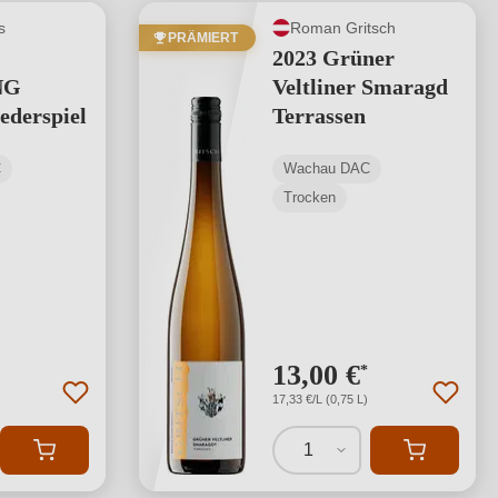
s
Roman Gritsch
PRÄMIERT
2023 Grüner
NG
Veltliner Smaragd
ederspiel
Terrassen
C
Wachau DAC
Trocken
13,00 €
*
17,33 €/L (0,75 L)
1