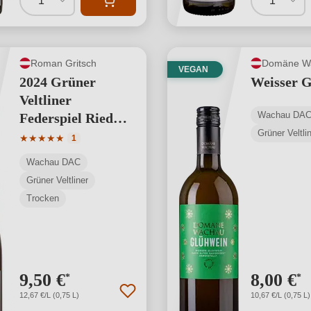
1
1
Roman Gritsch
Domäne W
VEGAN
2024 Grüner
Weisser 
Veltliner
Wachau DA
Federspiel Ried
Grüner Veltli
Gasslreith
Durchschnittliche Bewertung von 5 von 5 Sternen
★
★
★
★
★
1
Wachau DAC
Grüner Veltliner
Trocken
9,50 €
8,00 €
*
*
12,67 €/L (0,75 L)
10,67 €/L (0,75 L)