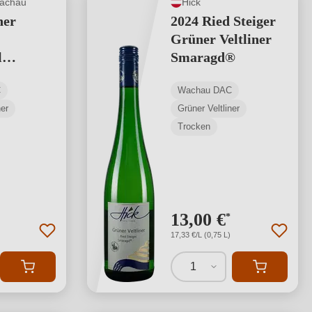
achau
Hick
ner
2024 Ried Steiger
Grüner Veltliner
l
Smaragd®
C
Wachau DAC
ner
Grüner Veltliner
Trocken
13,00 €
*
17,33 €/L (0,75 L)
1