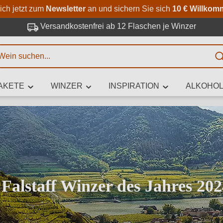
Zum Hauptinhalt springen
Zur Suche springen
Zur Hauptnavigation springe
ich jetzt zum
Newsletter
an und sichern Sie sich
10 € Willkom
Versandkostenfrei ab 12 Flaschen je Winzer
E
AKETE
WINZER
INSPIRATION
ALKOHOL
 Zeichen eingeben
iben Sie, welchen Wein Sie suchen – ob nach Geschmack, Anlass, We
Rebsorte, Region, Winzer oder anderen Kriterien.
Falstaff Winzer des Jahres 202