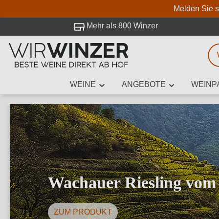
Melden Sie s
 Besuch bei WirWinzer.
Mehr als 800 Winzer
WEINE
ANGEBOTE
WEINP
Weinsuche
Mindestens 3
Beschre
Wachauer Riesling vom 
ZUM PRODUKT