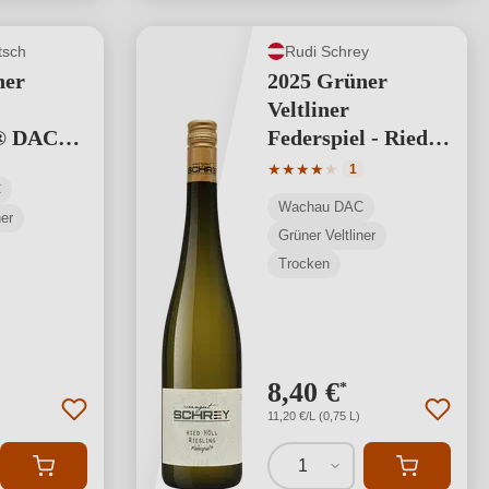
tsch
Rudi Schrey
ner
2025 Grüner
Veltliner
® DAC
Federspiel - Ried
Hochrain
Durchschnittliche Bewertung
★
★
★
★
★
1
C
Wachau DAC
ner
Grüner Veltliner
Trocken
8,40 €
*
11,20 €/L (0,75 L)
1