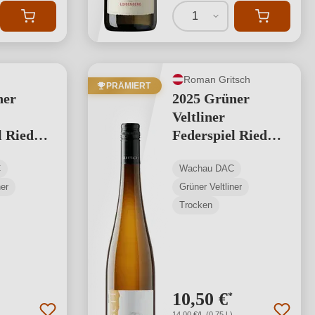
1
Roman Gritsch
PRÄMIERT
ner
2025 Grüner
Veltliner
l Ried
Federspiel Ried
d
Setzberg
C
Wachau DAC
ner
Grüner Veltliner
Trocken
10,50 €
*
14,00 €/L (0,75 L)