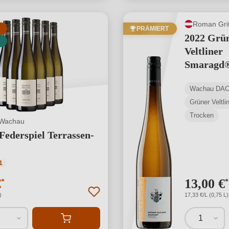
Roman Gri
PRÄMIERT
2022 Grü
Veltliner
Smaragd
Terrassen
Wachau DA
Grüner Veltli
Trocken
Wachau
 Federspiel Terrassen-
ttliche Bewertung von 5 von 5 Sternen
1
€
13,00 €
*
*
)
17,33 €/L (0,75 L)
1