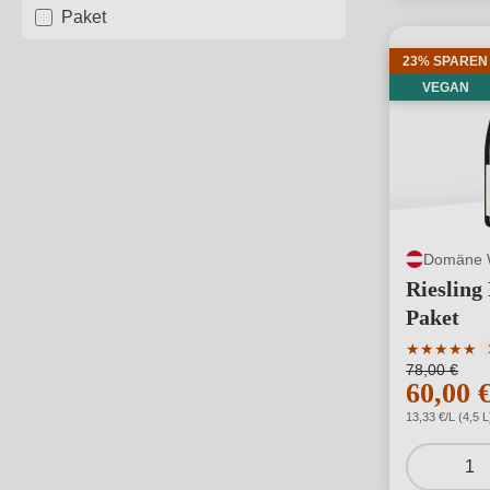
Paket
23% SPAREN
VEGAN
Domäne 
Riesling
Paket
Durchschni
★
★
★
★
★
78,00 €
60,00 
13,33 €/L (4,5 L
1