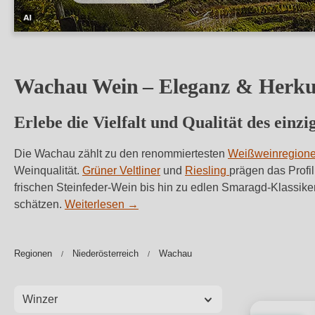
Dieses
Bild
wurde
Wachau Wein – Eleganz & Herkun
mithilfe
von
Erlebe die Vielfalt und Qualität des ein
KI
verändert.
Die Wachau zählt zu den renommiertesten
Weißweinregion
Weinqualität.
Grüner Veltliner
und
Riesling
prägen das Profi
frischen Steinfeder-Wein bis hin zu edlen Smaragd‑Klassikern
schätzen.
Weiterlesen
→
Regionen
Niederösterreich
Wachau
Winzer