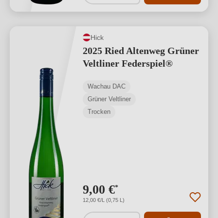
Hick
2025 Ried Altenweg Grüner
Veltliner Federspiel®
Wachau DAC
Grüner Veltliner
Trocken
9,00 €
*
12,00 €/L (0,75 L)