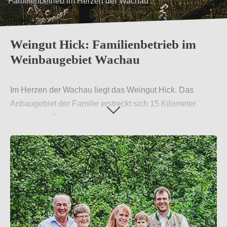
Höchster Weinqualität verpflichtet
Weingut Hick: Familienbetrieb im
Weinbaugebiet Wachau
Im Herzen der Wachau liegt das Weingut Hick. Das
Anbaugebiet der Familie erstreckt sich 15 Kilometer
entlang der Donau und bietet neben hochwertigen
Weinen unter anderem Nektar, Liköre und Brände aus
Marillen (Aprikosen) sowie Zwetschgenbrand und Nuss
im Weinbrand. Bei allen Produkten werden hohe
Qualitätsansprüche gewahrt. Das belegen
Auszeichnungen wie 2 Kronen, die das Weingut Hick
zuletzt vom Vinaria Weinguide 2020 bekam.
Weiterlesen
→