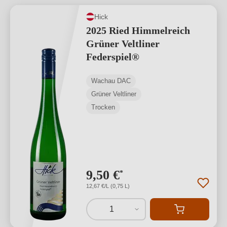
Hick
2025 Ried Himmelreich
Grüner Veltliner
Federspiel®
Wachau DAC
Grüner Veltliner
Trocken
9,50 €
*
12,67 €/L (0,75 L)
1