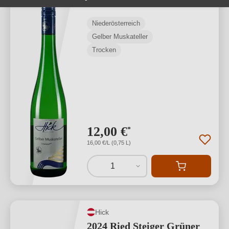
Niederösterreich
Gelber Muskateller
Trocken
12,00 €
*
16,00 €/L (0,75 L)
1
Hick
2024 Ried Steiger Grüner