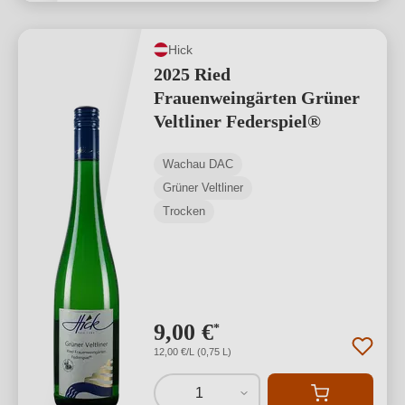
Hick
2025 Ried
Frauenweingärten Grüner
Veltliner Federspiel®
Wachau DAC
Grüner Veltliner
Trocken
9,00 €
*
12,00 €/L (0,75 L)
1