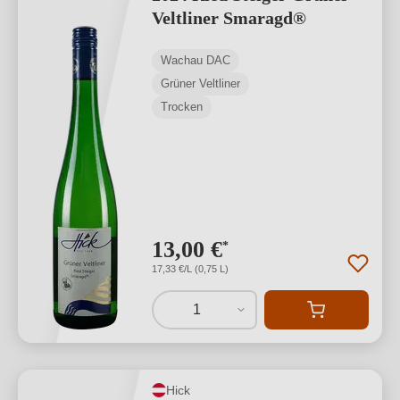
Veltliner Smaragd®
Wachau DAC
Grüner Veltliner
Trocken
13,00 €
*
17,33 €/L (0,75 L)
1
Hick