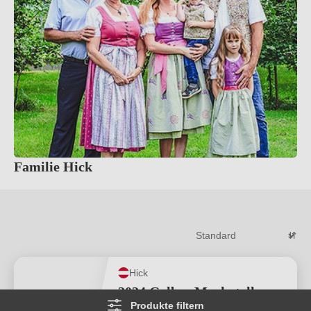
Familie Hick
Hick
2024 Gelber Muskateller
Produkte filtern
Smaragd®