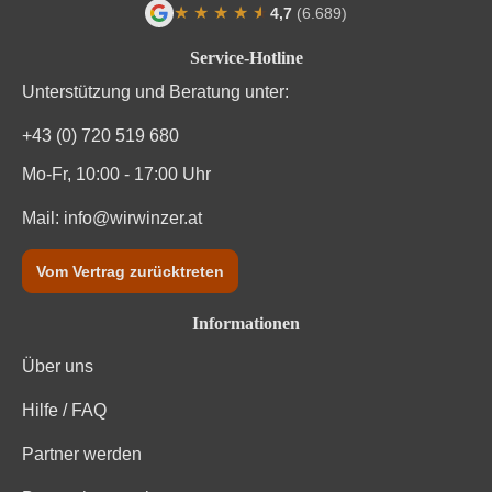
★
★
★
★
★
★
4,7
(6.689)
Durchschnittliche Bewertung von 4.7 von
Service-Hotline
Unterstützung und Beratung unter:
+43 (0) 720 519 680
Mo-Fr, 10:00 - 17:00 Uhr
Mail:
info@wirwinzer.at
Vom Vertrag zurücktreten
Informationen
Über uns
Hilfe / FAQ
Partner werden