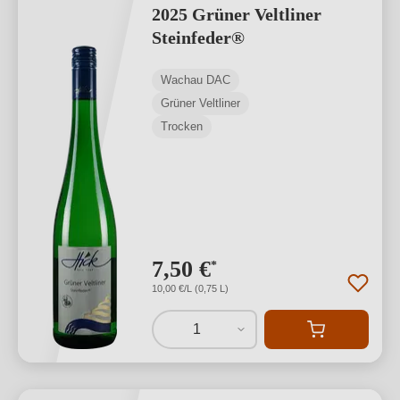
2025 Grüner Veltliner
Steinfeder®
Wachau DAC
Grüner Veltliner
Trocken
7,50 €
*
10,00 €/L (0,75 L)
1