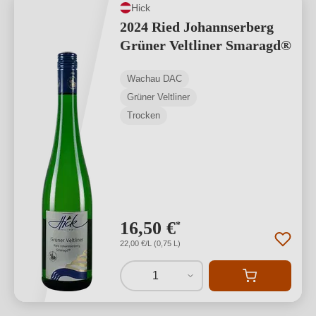
Hick
2024 Ried Johannserberg
Grüner Veltliner Smaragd®
Wachau DAC
Grüner Veltliner
Trocken
16,50 €
*
22,00 €/L (0,75 L)
1