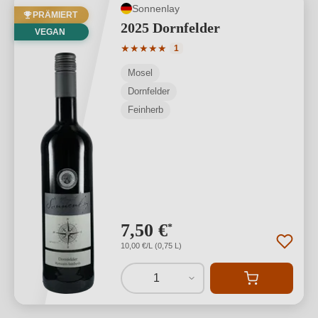
Sonnenlay
PRÄMIERT
2025 Dornfelder
VEGAN
Durchschnittliche Bewertung von 5 von
★
★
★
★
★
1
Mosel
Dornfelder
Feinherb
7,50 €
*
10,00 €/L (0,75 L)
1