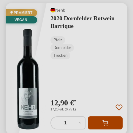
Nehb
PRÄMIERT
2020 Dornfelder Rotwein
VEGAN
Barrique
Pfalz
Dornfelder
Trocken
12,90 €
*
17,20 €/L (0,75 L)
1