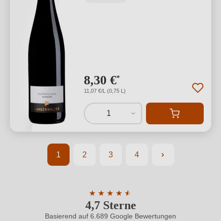
8,30 €
*
11,07 €/L (0,75 L)
1
1
2
3
4
Seite
Seite
Seite
Seite
★
★
★
★
★
★
4,7 Sterne
Durchschnittliche Bewertung von 4.7 
Basierend auf 6.689 Google Bewertungen