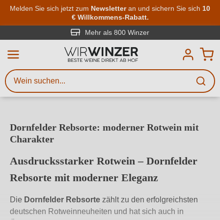
Zum Hauptinhalt springen
Melden Sie sich jetzt zum
Newsletter
an und sichern Sie sich
10
€ Willkommens-Rabatt.
Weinsuche
Mindestens 3 Zeichen eingeben
Mehr als 800 Winzer
Beschreiben Sie, welchen Wein
Sie suchen – ob nach Geschmack,
Anlass, Weinnamen, Rebsorte,
Region, Winzer oder anderen
Dornfelder Rebsorte: moderner Rotwein mit
Kriterien.
Charakter
Ausdrucksstarker Rotwein – Dornfelder
Rebsorte mit moderner Eleganz
Die
Dornfelder Rebsorte
zählt zu den erfolgreichsten
deutschen Rotweinneuheiten und hat sich auch in