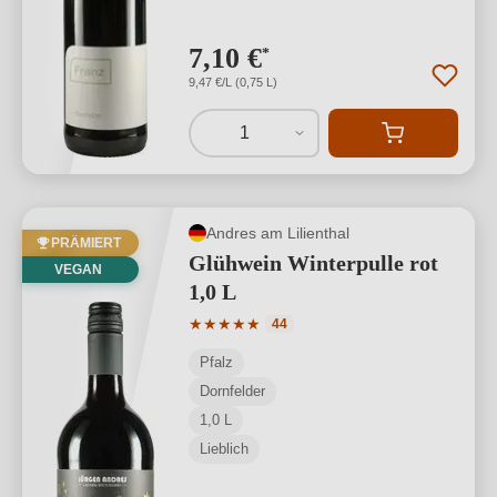
7,10 €
*
9,47 €/L (0,75 L)
1
Andres am Lilienthal
PRÄMIERT
Glühwein Winterpulle rot
VEGAN
1,0 L
Durchschnittliche Bewertung von 5 von
★
★
★
★
★
44
Pfalz
Dornfelder
1,0 L
Lieblich