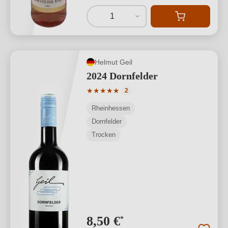
1
Helmut Geil
2024 Dornfelder
Durchschnittliche Bewertung von 5 von
★
★
★
★
★
2
Rheinhessen
Dornfelder
Trocken
8,50 €
*