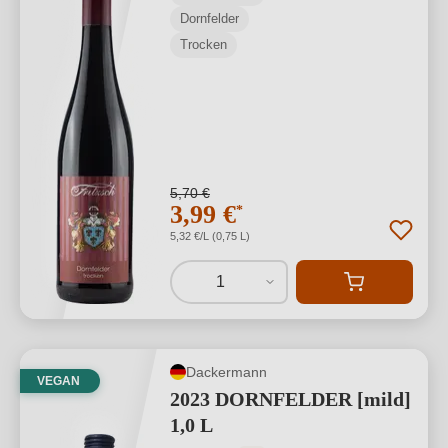
Dornfelder
Trocken
5,70 €
3,99 €
*
5,32 €/L (0,75 L)
1
Dackermann
VEGAN
2023 DORNFELDER [mild]
1,0 L