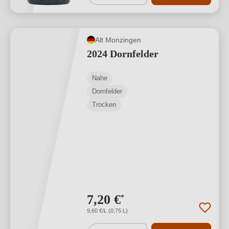
Alt Monzingen
2024 Dornfelder
Nahe
Dornfelder
Trocken
7,20 €
*
9,60 €/L (0,75 L)