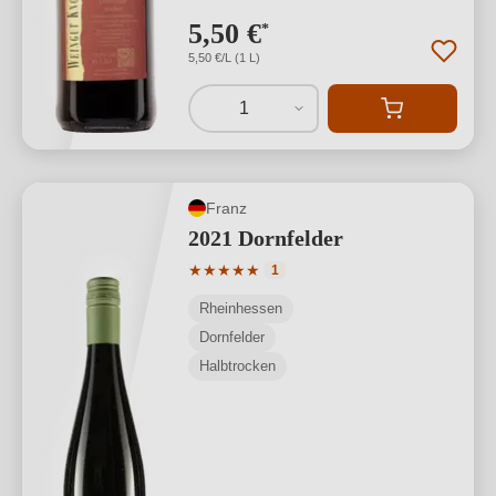
5,50 €
*
5,50 €/L (1 L)
1
Franz
2021 Dornfelder
Durchschnittliche Bewertung von 5 von
★
★
★
★
★
1
Rheinhessen
Dornfelder
Halbtrocken