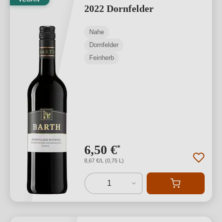
2022 Dornfelder
Nahe
Dornfelder
Feinherb
6,50 €
*
8,67 €/L (0,75 L)
1