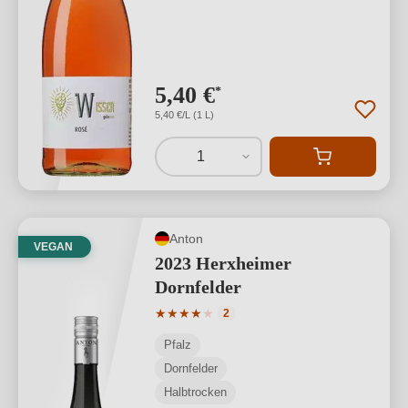
5,40 €
*
5,40 €/L (1 L)
1
Anton
VEGAN
2023 Herxheimer
Dornfelder
Durchschnittliche Bewertung von 4 von
★
★
★
★
★
2
Pfalz
Dornfelder
Halbtrocken