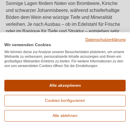
Sonnige Lagen fördern Noten von Brombeere, Kirsche
und schwarzer Johannisbeere, während schieferhaltige
Böden dem Wein eine würzige Tiefe und Mineralität
verleihen. Je nach Ausbau – ob im Edelstahl für Frische
oder im Barrique für Tiefe und Struktur – entstehen sehr
unterschiedliche Stilrichtungen. Besonders spannend:
Datenschutzerklärung
Wir verwenden Cookies
Einige österreichische Winzer kombinieren Dornfelder
inzwischen mit
Blaufränkisch
oder
Zweigelt
, um Cuvées
Wir können diese zur Analyse unserer Besucherdaten platzieren, um unsere
Webseite zu verbessern, personalisierte Inhalte anzuzeigen und Ihnen ein
mit regionalem Charakter und internationaler Finesse zu
großartiges Webseiten-Erlebnis zu bieten. Für weitere Informationen zu den
erzeugen. Das verdeutlicht die Vielseitigkeit und
von uns verwendeten Cookies öffnen Sie die Einstellungen.
Entwicklungskraft dieser Rebsorte – ein überzeugendes
Aushängeschild der zeitgemäßen Rotweinkultur in
Alle akzeptieren
Österreich und Europa.
Cookies konfigurieren
Weinbeschreibung Charakteristik
Alle ablehnen
Im Glas präsentiert sich der
Dornfelder Rotwein
in
Erweiterte Suche
einem intensiven Rubinrot, das bereits auf seine