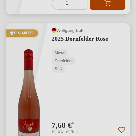
1
Wolfgang Beth
PRÄMIERT
2025 Dornfelder Rose
Mosel
Dornfelder
Süß
7,60 €
*
10,13 €/L (0,75 L)