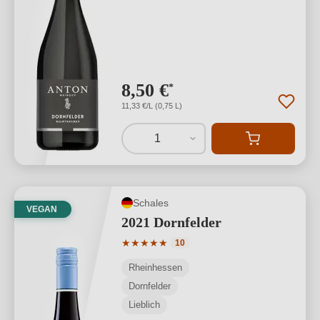
8,50 €
*
11,33 €/L (0,75 L)
1
Schales
VEGAN
2021 Dornfelder
Durchschnittliche Bewertung von 5 von
★
★
★
★
★
10
Rheinhessen
Dornfelder
Lieblich