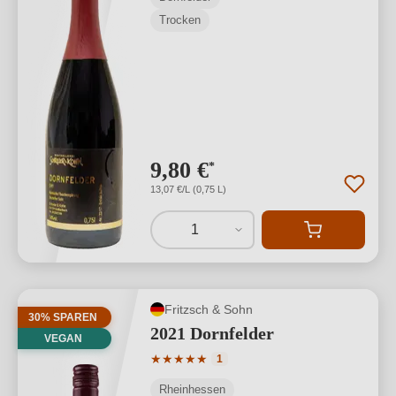
Trocken
9,80 €
*
13,07 €/L (0,75 L)
1
Fritzsch & Sohn
30% SPAREN
2021 Dornfelder
VEGAN
Durchschnittliche Bewertung von 5 von
★
★
★
★
★
1
Rheinhessen