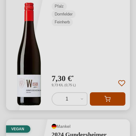
Pfalz
Dornfelder
Feinherb
7,30 €
*
9,73 €/L (0,75 L)
1
Mankel
VEGAN
2024 Gundersheimer