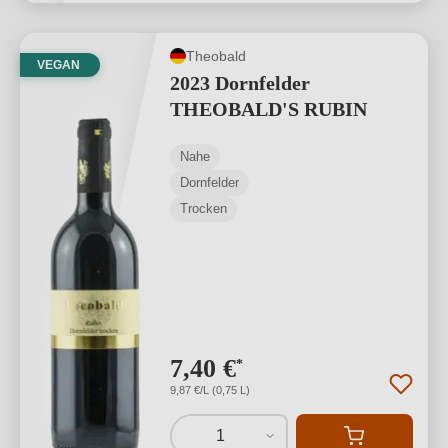
Theobald
VEGAN
2023 Dornfelder
THEOBALD'S RUBIN
Nahe
Dornfelder
Trocken
7,40 €
*
9,87 €/L (0,75 L)
1