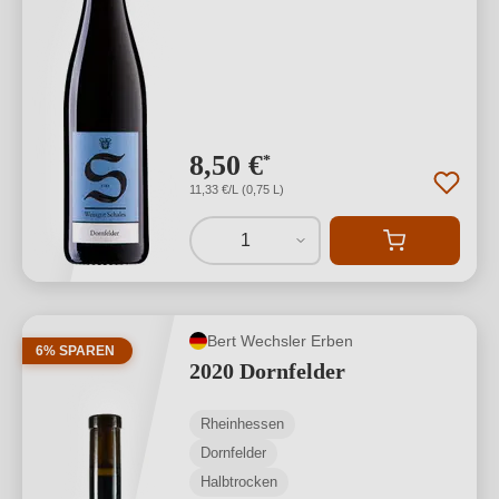
8,50 €
*
11,33 €/L (0,75 L)
1
Bert Wechsler Erben
6% SPAREN
2020 Dornfelder
Rheinhessen
Dornfelder
Halbtrocken