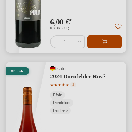
6,00 €
*
6,00 €/L (1 L)
1
Echter
VEGAN
2024 Dornfelder Rosé
Durchschnittliche Bewertung von 5 von
★
★
★
★
★
1
Pfalz
Dornfelder
Feinherb