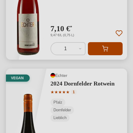
7,10 €
*
9,47 €/L (0,75 L)
1
Echter
VEGAN
2024 Dornfelder Rotwein
Durchschnittliche Bewertung von 5 von
★
★
★
★
★
1
Pfalz
Dornfelder
Lieblich