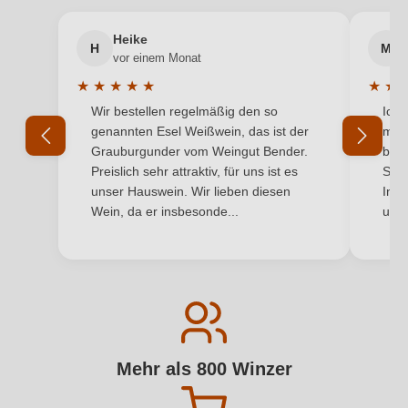
Heike
H
M
vor einem Monat
★
★
★
★
★
★
★
Durchschnittliche Bewertung von 5 von 5 Sternen
Durchs
Wir bestellen regelmäßig den so
Ich 
genannten Esel Weißwein, das ist der
mit 
Grauburgunder vom Weingut Bender.
best
Preislich sehr attraktiv, für uns ist es
Supe
unser Hauswein. Wir lieben diesen
Inha
Wein, da er insbesonde...
und 
Mehr als 800 Winzer