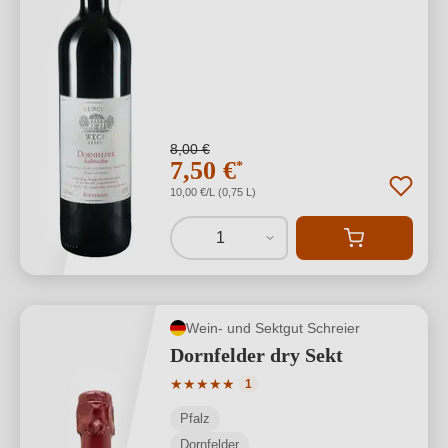
8,00 €
7,50 €
*
10,00 €/L (0,75 L)
1
Wein- und Sektgut Schreier
Dornfelder dry Sekt
Durchschnittliche Bewertung von 5 von
★
★
★
★
★
1
Pfalz
Dornfelder