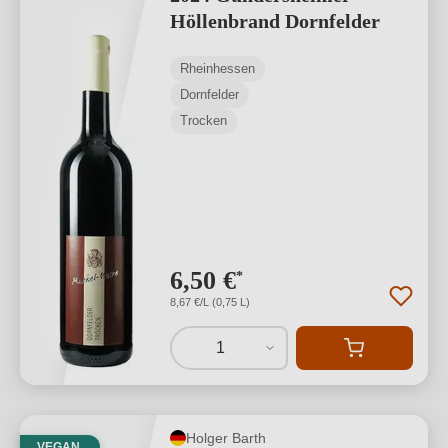
Höllenbrand Dornfelder
Rheinhessen
Dornfelder
Trocken
6,50 €
*
8,67 €/L (0,75 L)
1
Holger Barth
VEGAN