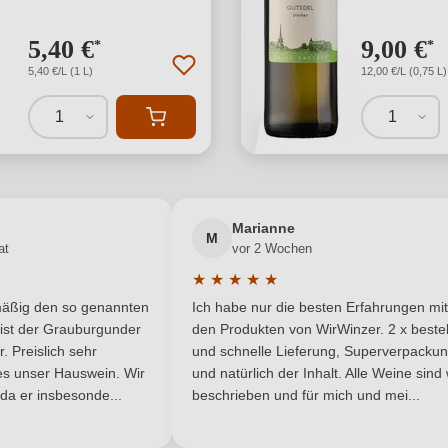
5,40 €
9,00 €
*
*
5,40 €/L (1 L)
12,00 €/L (0,75 L)
1
1
Marianne
M
at
vor 2 Wochen
★
★
★
★
★
 Bewertung von 5 von 5 Sternen
Durchschnittliche Bewertung von 5 
lmäßig den so genannten
Ich habe nur die besten Erfahrungen mit
 Sternen
ist der Grauburgunder
den Produkten von WirWinzer. 2 x bestel
 Preislich sehr
und schnelle Lieferung, Superverpacku
t es unser Hauswein. Wir
und natürlich der Inhalt. Alle Weine sind
 da er insbesonde...
beschrieben und für mich und mei...