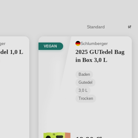
ger
Schlumberger
VEGAN
del 1,0 L
2025 GUTedel Bag
in Box 3,0 L
tliche Bewertung von 5 von 5 Sternen
Baden
Gutedel
3,0 L
Trocken