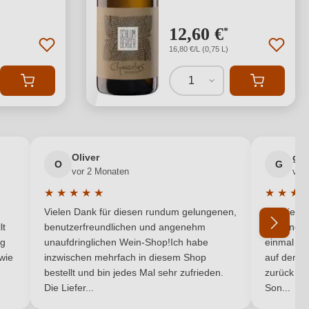
12,60 €
*
16,80 €/L (0,75 L)
1
Oliver
gab
O
G
vor 2 Monaten
vor
★
★
★
★
★
★
★
★
von 5 Sternen
Durchschnittliche Bewertung von 5 von 5 Sternen
Durchsch
Vielen Dank für diesen rundum gelungenen,
Die Liefe
lt
benutzerfreundlichen und angenehm
hat eine 
ng
unaufdringlichen Wein-Shop!Ich habe
einmal bei
 wie
inzwischen mehrfach in diesem Shop
auf dem H
bestellt und bin jedes Mal sehr zufrieden.
zurück na
Die Liefer...
Son...