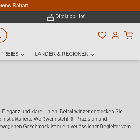
n
mens-Rabatt.
Direkt ab Hof
Du hast 0 Pro
rweiterte Suche
FREIES
LÄNDER & REGIONEN
innamen,
e Eleganz und klare Linien. Bei wirwinzer entdecken Sie
n strukturierte Weißwein steht für Präzision und
gewogenen Geschmack ist er ein verlässlicher Begleiter vom