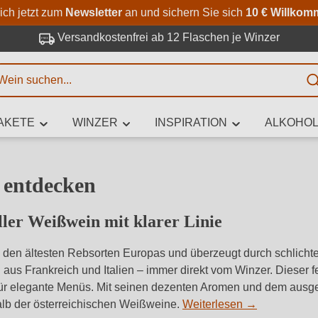
Zum Hauptinhalt springen
Zur Suche springen
Zur Hauptnavigation springe
ich jetzt zum
Newsletter
an und sichern Sie sich
10 € Willkom
Versandkostenfrei ab 12 Flaschen je Winzer
E
AKETE
WINZER
INSPIRATION
ALKOHOL
 Zeichen eingeben
e entdecken
ller Weißwein mit klarer Linie
iben Sie, welchen Wein Sie suchen – ob nach Geschmack, Anlass, We
Rebsorte, Region, Winzer oder anderen Kriterien.
zu den ältesten Rebsorten Europas und überzeugt durch schlicht
us Frankreich und Italien – immer direkt vom Winzer. Dieser fei
ch für elegante Menüs. Mit seinen dezenten Aromen und dem aus
halb der österreichischen Weißweine.
Weiterlesen
→