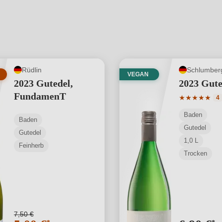
Rüdlin
Schlumber
VEGAN
2023 Gutedel,
2023 Gute
FundamenT
Durchschnit
★
★
★
★
★
4
Baden
Baden
Gutedel
Gutedel
1,0 L
Feinherb
Trocken
7,50 €