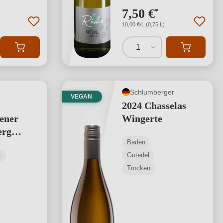
7,50 €
*
10,00 €/L (0,75 L)
1
Schlumberger
VEGAN
2024 Chasselas
ener
Wingerte
erg
Baden
 DQW
t
Gutedel
Trocken