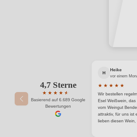
Heike
H
vor einem Mon
4,7 Sterne
★
★
★
★
★
Durchschnittliche
★
★
★
★
★
★
Wir bestellen rege
Basierend auf 6.689 Google
Durchschnittliche Bewertung von 4.7 von 5
Esel Weißwein, das 
Bewertungen
vom Weingut Bender.
attraktiv, für uns is
lieben diesen Wein,