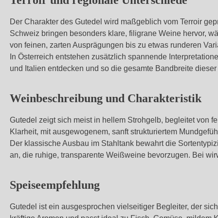
Terroir und regionale Unterschiede
Der Charakter des Gutedel wird maßgeblich vom Terroir geprä
Schweiz bringen besonders klare, filigrane Weine hervor, w
von feinen, zarten Ausprägungen bis zu etwas runderen Vari
In Österreich entstehen zusätzlich spannende Interpretation
und Italien entdecken und so die gesamte Bandbreite dieser 
Weinbeschreibung und Charakteristik
Gutedel zeigt sich meist in hellem Strohgelb, begleitet von 
Klarheit, mit ausgewogenem, sanft strukturiertem Mundgefühl
Der klassische Ausbau im Stahltank bewahrt die Sortentypi
an, die ruhige, transparente Weißweine bevorzugen. Bei wi
Speiseempfehlung
Gutedel ist ein ausgesprochen vielseitiger Begleiter, der sic