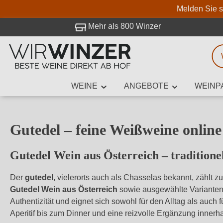
Melden Sie s
 Besuch bei WirWinzer.
Mehr als 800 Winzer
WEINE
ANGEBOTE
WEINP
Weinsuche
Mindestens 3
Gutedel – feine Weißweine onlin
Gutedel Wein aus Österreich – traditione
Beschre
Der
gutedel
, vielerorts auch als Chasselas bekannt, zählt 
Gutedel Wein aus Österreich
sowie ausgewählte Varianten a
Authentizität und eignet sich sowohl für den Alltag als au
Aperitif bis zum Dinner und eine reizvolle Ergänzung inner