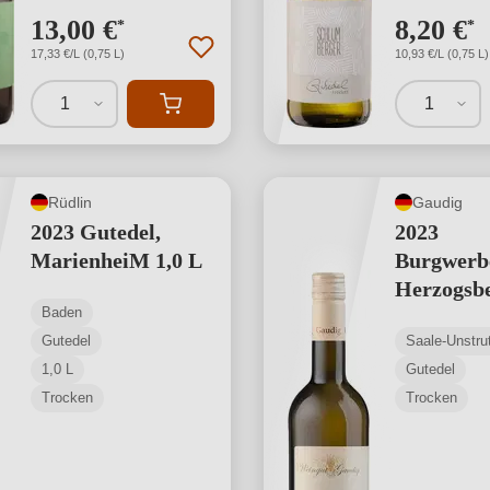
13,00 €
8,20 €
*
*
17,33 €/L (0,75 L)
10,93 €/L (0,75 L)
1
1
Rüdlin
Gaudig
2023 Gutedel,
2023
MarienheiM 1,0 L
Burgwerb
Herzogsb
Baden
Gutedel
Gutedel
Saale-Unstru
1,0 L
Gutedel
Trocken
Trocken