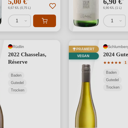
5,00 €
6,90 €
*
*
6,67 €/L (0,75 L)
6,90 €/L (1 L)
1
1
Rüdlin
Schlumber
PRÄMIERT
2022 Chasselas,
2024 Gute
VEGAN
Réserve
Durchschnit
★
★
★
★
★
1
Baden
Baden
Gutedel
Gutedel
Trocken
Trocken