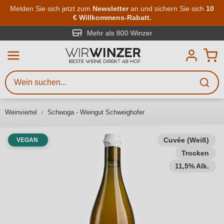
Zum Hauptinhalt springen
Melden Sie sich jetzt zum
Newsletter
an und sichern Sie sich
10
€ Willkommens-Rabatt.
Weinsuche
Mindestens 3 Zeichen eingeben
Mehr als 800 Winzer
Beschreiben Sie, welchen Wein
Sie suchen – ob nach Geschmack,
Anlass, Weinnamen, Rebsorte,
Weinviertel
Schwoga - Weingut Schweighofer
Region, Winzer oder anderen
Kriterien.
Cuvée (Weiß)
VEGAN
Trocken
11,5% Alk.