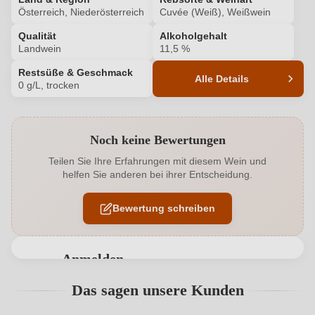
Österreich, Niederösterreich
Cuvée (Weiß), Weißwein
Qualität
Alkoholgehalt
Landwein
11,5 %
Restsüße & Geschmack
Alle Details
0 g/L, trocken
Produktnummer
2203018000
Noch keine Bewertungen
Alkoholgehalt in %
11,5 %
Teilen Sie Ihre Erfahrungen mit diesem Wein und
helfen Sie anderen bei ihrer Entscheidung.
Allergene
Enthält Sulfite
Bewertung schreiben
Ausbau
Edelstahltank
Cuvée-Rebsorten
Chardonnay, Grüner Veltliner, Traminer
Anmelden
Flaschenverschluss
Presskorken
Bewertungen können nur von angemeldeten
Das sagen unsere Kunden
Benutzern abgegeben werden. Bitte loggen Sie sich
Geschmack
Trocken
ein, oder erstellen Sie einen neuen Account.