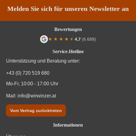
Region
Niederösterreich
Melden Sie sich für unseren Newsletter an
Restzucker in g/L
0 g/L
Bewertungen
Säuregehalt in g/L
6 g/L
★
★
★
★
★
★
4,7
(6.689)
Durchschnittliche Bewertung von 4.7 von
Traubenfarbe
Weiß
Service-Hotline
Unterstützung und Beratung unter:
Vegan
Ja
+43 (0) 720 519 680
Weinart
Weißwein
Mo-Fr, 10:00 - 17:00 Uhr
Mail:
info@wirwinzer.at
Vom Vertrag zurücktreten
Informationen