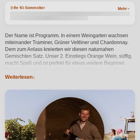
Ihr KI-Sommelier
Mehr
Der Name ist Programm. In einem Weingarten wachsen
miteinander Traminer, Grüner Veltliner und Chardonnay.
Dem zum Anlass kreierten wir diesen naturnahen
Gemischten Satz. Unser 2. Einstiegs Orange Wein, süffig,
macht Spaß und ist perfekt für etwas weitere Beginner.
Dörrobst, vegetal & mostig, vielschichtig, kernige Säure
fördert den Trinkfluss Maischevergoren, 3 Wochen Skin
Weiterlesen
Contact, 1,5 Jahre Lagerung auf der Hefe unfiltriert und
ohne Schwefelzusatz abgefüllt
Produktdetails anzeigen →