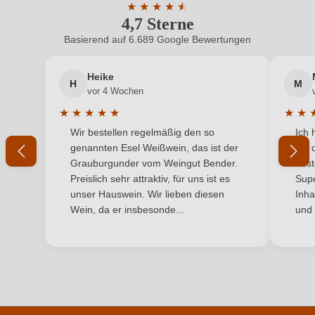
★
★
★
★
★
★
4,7 Sterne
Durchschnittliche Bewertung von 4.7 
Haltbar bis
2030
Basierend auf 6.689 Google Bewertungen
Neuer Kunde?
Neuer Kunde?
Hersteller
Schwoga
Heike
H
M
Ihre E-Mail-Adresse
Hersteller
Schwoga, Alte Marktstraße 9, 2225 Zistersdorf,
vor 4 Wochen
adresse
Österreich
★
★
★
★
★
★
★
Durchschnittliche Bewertung von 5 von 5 Sternen
Durchs
Wir bestellen regelmäßig den so
Ich 
Inhalt
Ihr Passwort
0,75 L
genannten Esel Weißwein, das ist der
mit 
Grauburgunder vom Weingut Bender.
best
Jahrgang
2023
Ich habe mein Passwort vergessen
Preislich sehr attraktiv, für uns ist es
Supe
unser Hauswein. Wir lieben diesen
Inha
Land
Österreich
Wein, da er insbesonde...
und 
ANMELDEN
Passt zu
Asiatisch, Fisch, Meeresfrüchte
Qualität
Landwein
Rebsorte
Cuvée (Weiß)