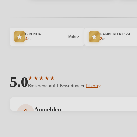
BIBENDA
GAMBERO ROSSO
Mehr
4
2
/5
/3
5.0
★
★
★
★
★
Durchschnittliche Bewertung von 5 von 5 Sternen
Basierend auf 1 Bewertungen
Filtern
Anmelden
Bewertungen können nur von angemeldeten Benutzern 