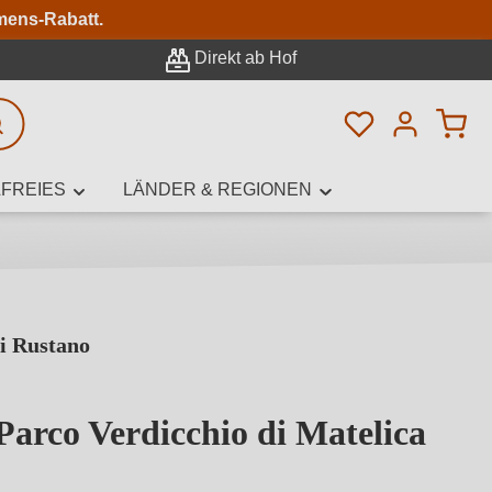
n
mens-Rabatt.
Direkt ab Hof
Du hast 0 Pro
rweiterte Suche
FREIES
LÄNDER & REGIONEN
i Rustano
innamen,
Parco Verdicchio di Matelica