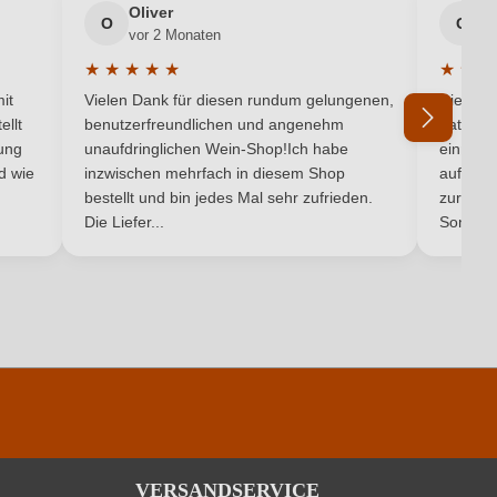
Technischer korken
Oliver
g
O
G
vor 2 Monaten
v
Trocken
★
★
★
★
★
★
★
★
5 von 5 Sternen
Durchschnittliche Bewertung von 5 von 5 Sternen
Durchsc
it
Vielen Dank für diesen rundum gelungenen,
Die Lief
i Giovine, loc. Piano di Rustano 5, 62022 Castelraimondo, Italien
ellt
benutzerfreundlichen und angenehm
hat ein
ung
unaufdringlichen Wein-Shop!Ich habe
einmal b
2024
nd wie
inzwischen mehrfach in diesem Shop
auf dem
bestellt und bin jedes Mal sehr zufrieden.
zurück 
Antipasti, Fisch, Weißes Fleisch
Die Liefer...
Son...
Verdicchio Bianco
0,91 g/L
Weiß
Weißwein
VERSANDSERVICE