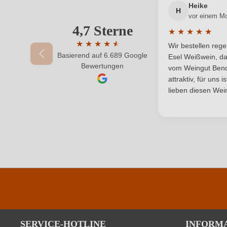
Auszeichnungen
Heike
H
vor einem M
Geographische Angabe
4,7 Sterne
★
★
★
★
★
Durchschnittlic
★
★
★
★
★
★
Wir bestellen reg
Hersteller
Basierend auf 6.689 Google
Durchschnittliche Bewertung von 4.7 von 
Esel Weißwein, da
Bewertungen
vom Weingut Bende
Inhalt
attraktiv, für uns 
lieben diesen Wein
Land
Qualität
Region
Säuregehalt in g/L
Vegan
SERVICE-HOTLINE
INFORM