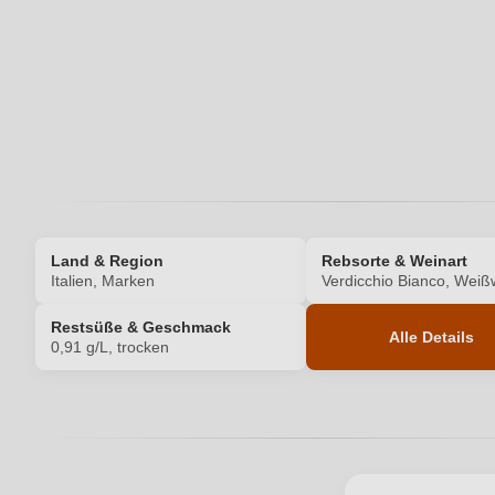
Ihre E-Mail-Adresse
Ihr Passwort
Land & Region
Rebsorte & Weinart
Italien, Marken
Verdicchio Bianco, Weiß
Restsüße & Geschmack
Alle Details
0,91 g/L, trocken
Produktnummer
Allergene