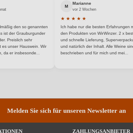
Bibenda, Gambero Rosso
Flaschenverschluss
Marianne
M
onat
vor 2 Wochen
Verdicchio di Matelica DOC
Geschmack
★
★
★
★
★
he Bewertung von 5 von 5 Sternen
Durchschnittliche Bewertung von 
elmäßig den so genannten
Ich habe nur die besten Erfahrungen m
Tenuta Piano di Rustano
Hersteller adresse
Gerardo D
5 Sternen
s ist der Grauburgunder
den Produkten von WirWinzer. 2 x best
r. Preislich sehr
und schnelle Lieferung, Superverpack
0,75 L
Jahrgang
ist es unser Hauswein. Wir
und natürlich der Inhalt. Alle Weine si
, da er insbesonde...
beschrieben und für mich und mei...
Italien
Passt zu
DOC
Rebsorte
Marken
Restzucker in g/L
5,96 g/L
Traubenfarbe
Melden Sie sich für unseren Newsletter an
Ja
Weinart
Nährwertangaben
ATIONEN
ZAHLUNGSANBIETER