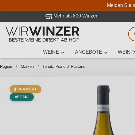
Melden Sie s
 Besuch bei WirWinzer.
Mehr als 800 Winzer
WEINE
ANGEBOTE
WEINP
Weinsuche
Mindestens 3
Region
Marken
Tenuta Piano di Rustano
PRÄMIERT
Beschre
VEGAN