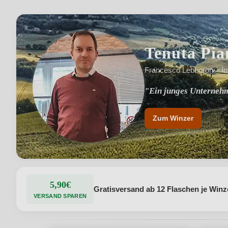
Tenuta Pia
Francesco Lebboroni · I
"Ein junges Unterneh
"Wo alle Arbeiten aus
Zum Winzer
5,90€
Gratisversand ab 12 Flaschen je Winz
VERSAND SPAREN