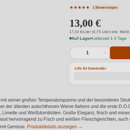
★
★
★
★
★
1 Bewertungen
Durchschnittliche Bewertung 
13,00 €
17,33 €/Liter (0,75 Liter) inkl. MwSt
Auf Lager
Lieferzeit 1-3 Tage
1
Ihr KI-Sommelier
das mit seiner großen Temperaturspanne und der besonderen Str
iner der ältesten autochthonen Weine Italiens und die erste D.
l, Limette und Weißdornblüten. Große Eleganz, frisch und minera
t hervorragend zu Fisch und weißen Fleischgerichten, auch mi
) mit Gemüse.
Produktdetails anzeigen →