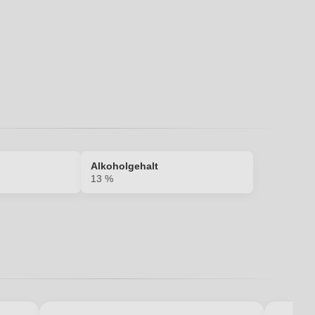
Ich habe mein Passwort vergessen
Alkoholgehalt
13 %
13 %
Edelstahltank