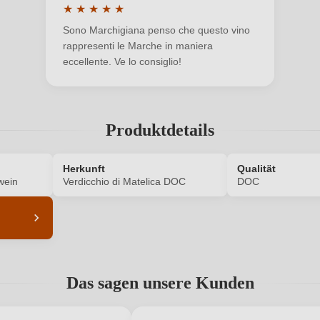
Neuer Kunde?
Neuer Kunde?
★
★
★
★
★
Durchschnittliche Bewertung von 5 von 5 Sternen
Sono Marchigiana penso che questo vino
rappresenti le Marche in maniera
eccellente. Ve lo consiglio!
Produktdetails
Herkunft
Qualität
wein
Verdicchio di Matelica DOC
DOC
ANMELDEN
5772002000
Alkoholgehalt in %
Das sagen unsere Kunden
Enthält Sulfite
Ausbau