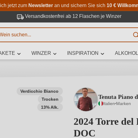
Zum Hauptinhalt springen
Zur Suche springen
Zur Hauptnavigation springe
ich jetzt zum
Newsletter
an und sichern Sie sich
10 € Willkom
Versandkostenfrei ab 12 Flaschen je Winzer
E
AKETE
WINZER
INSPIRATION
ALKOHOL
 Zeichen eingeben
Verdicchio Bianco
Tenuta Piano d
Trocken
iben Sie, welchen Wein Sie suchen – ob nach Geschmack, Anlass, We
Italien
Marken
Rebsorte, Region, Winzer oder anderen Kriterien.
13% Alk.
2024 Torre del 
DOC