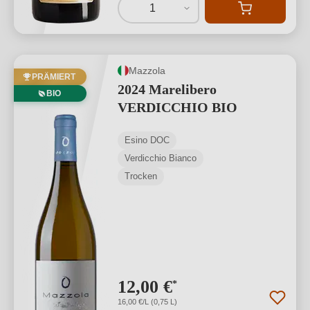
1
Mazzola
PRÄMIERT
2024 Marelibero
BIO
VERDICCHIO BIO
Esino DOC
Verdicchio Bianco
Trocken
12,00 €
*
16,00 €/L (0,75 L)