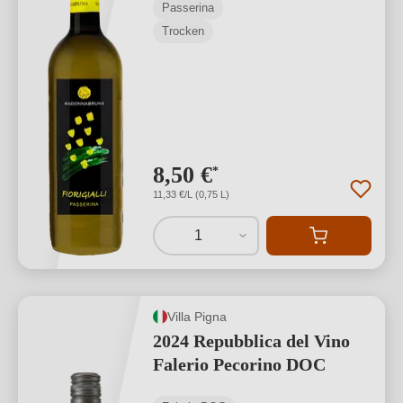
Passerina
Trocken
8,50 €
*
11,33 €/L (0,75 L)
1
Villa Pigna
2024 Repubblica del Vino
Falerio Pecorino DOC