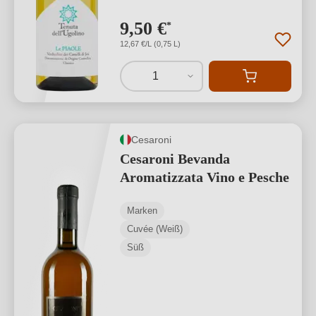
9,50 €
*
12,67 €/L (0,75 L)
1
Cesaroni
Cesaroni Bevanda
Aromatizzata Vino e Pesche
Marken
Cuvée (Weiß)
Süß