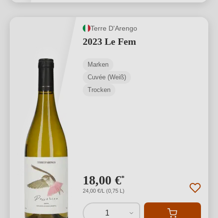
Terre D'Arengo
2023 Le Fem
Marken
Cuvée (Weiß)
Trocken
18,00 €
*
24,00 €/L (0,75 L)
1