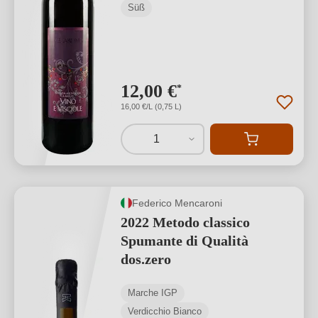
Süß
12,00 €
*
16,00 €/L (0,75 L)
1
Federico Mencaroni
2022 Metodo classico
Spumante di Qualità
dos.zero
Marche IGP
Verdicchio Bianco