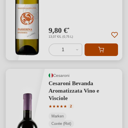
9,80 €
*
13,07 €/L (0,75 L)
1
Cesaroni
Cesaroni Bevanda
Aromatizzata Vino e
Visciole
Durchschnittliche Bewertung von 5 von
★
★
★
★
★
2
Marken
Cuvée (Rot)