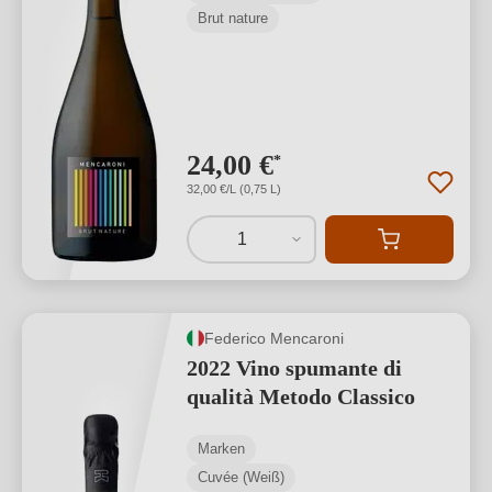
Brut nature
24,00 €
*
32,00 €/L (0,75 L)
1
Federico Mencaroni
2022 Vino spumante di
qualità Metodo Classico
Marken
Cuvée (Weiß)