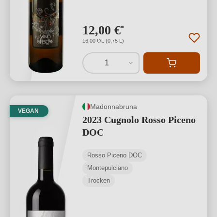
12,00 €
*
16,00 €/L (0,75 L)
1
Madonnabruna
VEGAN
2023 Cugnolo Rosso Piceno
DOC
Rosso Piceno DOC
Montepulciano
Trocken