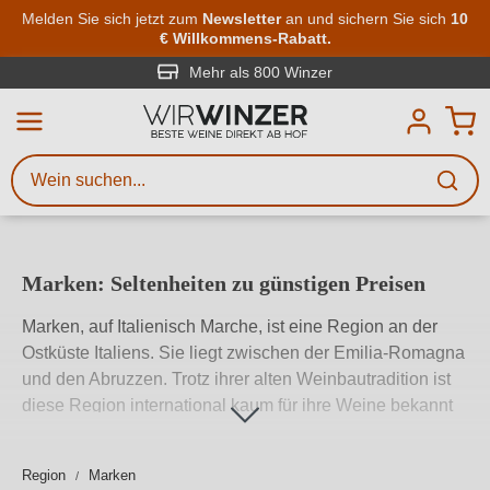
Zum Hauptinhalt springen
Melden Sie sich jetzt zum
Newsletter
an und sichern Sie sich
10
€ Willkommens-Rabatt.
Weinsuche
Mindestens 3 Zeichen eingeben
Mehr als 800 Winzer
Beschreiben Sie, welchen Wein
Sie suchen – ob nach Geschmack,
Anlass, Weinnamen, Rebsorte,
Region, Winzer oder anderen
Marken: Seltenheiten zu günstigen Preisen
Kriterien.
Marken, auf Italienisch Marche, ist eine Region an der
Ostküste Italiens. Sie liegt zwischen der Emilia-Romagna
und den Abruzzen. Trotz ihrer alten Weinbautradition ist
diese Region international kaum für ihre Weine bekannt
und die Anzahl der Weingüter geht seit Jahren immer
mehr zurück. Dennoch werden hier immer noch auf etwa
Region
Marken
25.000 Hektar Rebfläche jedes Jahr rund 760.000