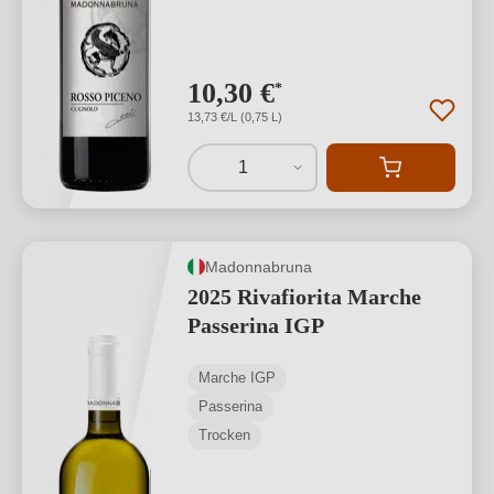
10,30 €
*
13,73 €/L (0,75 L)
1
Madonnabruna
2025 Rivafiorita Marche
Passerina IGP
Marche IGP
Passerina
Trocken