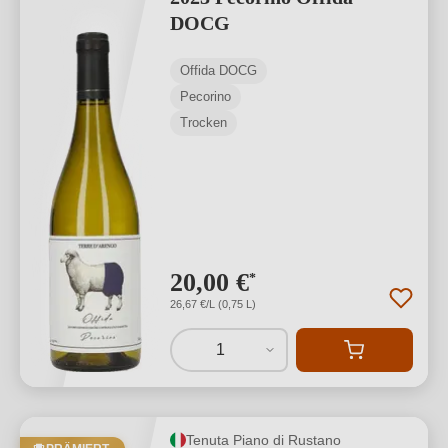
DOCG
Offida DOCG
Pecorino
Trocken
20,00 €
*
26,67 €/L (0,75 L)
1
Tenuta Piano di Rustano