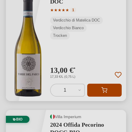
DOC
Durchschnittliche Bewertung von 5 von
★
★
★
★
★
1
Verdicchio di Matelica DOC
Verdicchio Bianco
Trocken
13,00 €
*
17,33 €/L (0,75 L)
1
Villa Imperium
BIO
2024 Offida Pecorino