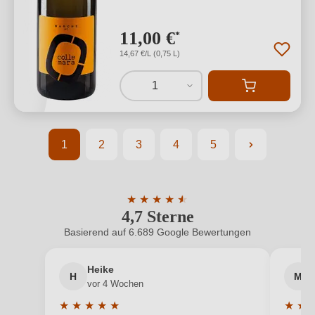
11,00 €
*
14,67 €/L (0,75 L)
1
1
2
3
4
5
Seite
Seite
Seite
Seite
Seite
★
★
★
★
★
★
4,7 Sterne
Durchschnittliche Bewertung von 4.7 
Basierend auf 6.689 Google Bewertungen
Heike
H
M
vor 4 Wochen
★
★
★
★
★
★
★