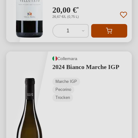
20,00 €
*
26,67 €/L (0,75 L)
1
Collemara
2024 Bianco Marche IGP
Marche IGP
Pecorino
Trocken