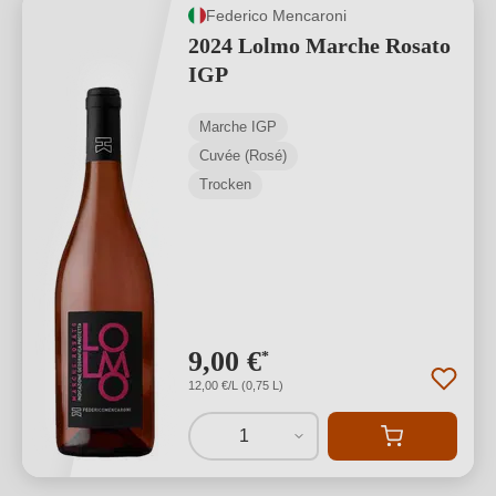
Federico Mencaroni
2024 Lolmo Marche Rosato
IGP
Marche IGP
Cuvée (Rosé)
Trocken
9,00 €
*
12,00 €/L (0,75 L)
1