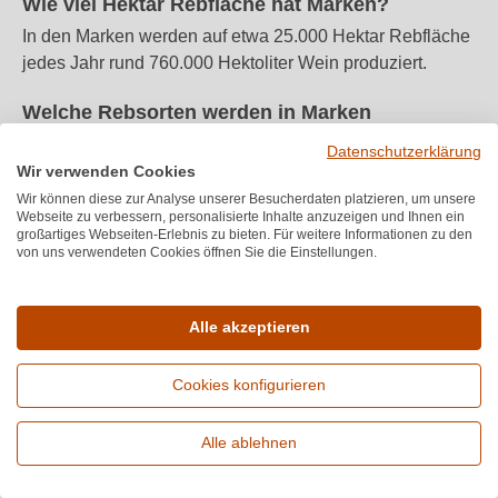
Wie viel Hektar Rebfläche hat Marken?
In den Marken werden auf etwa 25.000 Hektar Rebfläche
jedes Jahr rund 760.000 Hektoliter Wein produziert.
Welche Rebsorten werden in Marken
angebaut?
Datenschutzerklärung
Wir verwenden Cookies
Als wichtigste Rebsorten der Region gelten Verdiccio,
Wir können diese zur Analyse unserer Besucherdaten platzieren, um unsere
Sangiovese und Merlot. Wer die Weine aus Marken
Webseite zu verbessern, personalisierte Inhalte anzuzeigen und Ihnen ein
wirklich kennenlernen möchte, sollte sich aber nicht nur
großartiges Webseiten-Erlebnis zu bieten. Für weitere Informationen zu den
von uns verwendeten Cookies öffnen Sie die Einstellungen.
auf diese beschränken.
Was bedeutet DOCG/ DOC auf Weinen?
Alle akzeptieren
DOC heißt ausgeschrieben „Denominazione di Origine
Controllata“, DOCG bedeutet „Denominazione di Origine
Cookies konfigurieren
Controllata e Garantia“. Dies bedeutet, dass der Wein
eine geschützte Herkunftsbezeichnung hat und unter
Alle ablehnen
strengeren Qualitätskontrollen im Bereich Ernte,
Erweiterte Suche
Vinifizierung und Abfüllung hergestellt wurde. Die