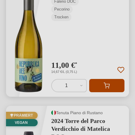
Falerio DOC
Pecorino
Trocken
11,00 €
*
14,67 €/L (0,75 L)
1
Tenuta Piano di Rustano
PRÄMIERT
2024 Torre del Parco
VEGAN
Verdicchio di Matelica