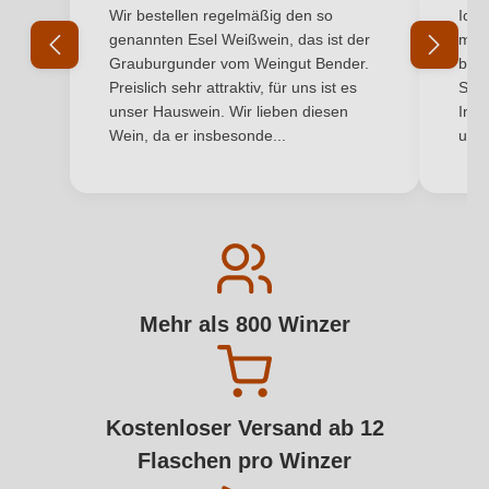
Durchschnittliche Bewertung von 5 von 5 Sternen
Durchs
Wir bestellen regelmäßig den so
Ich 
genannten Esel Weißwein, das ist der
mit 
Grauburgunder vom Weingut Bender.
best
Preislich sehr attraktiv, für uns ist es
Supe
unser Hauswein. Wir lieben diesen
Inha
Wein, da er insbesonde...
und 
Mehr als 800 Winzer
Kostenloser Versand ab 12
Flaschen pro Winzer