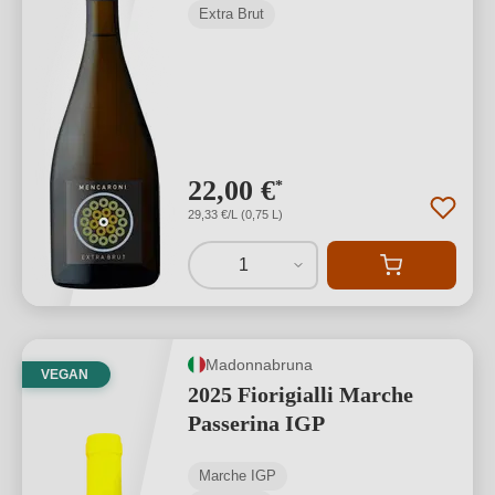
Extra Brut
22,00 €
*
29,33 €/L (0,75 L)
1
Madonnabruna
VEGAN
2025 Fiorigialli Marche
Passerina IGP
Marche IGP