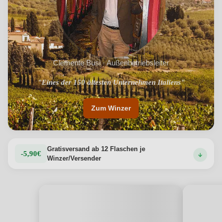
Clemente Busi · Außenbetriebsleiter
"Eines der 150 ältesten Unternehmen Italiens"
"Nur 25 km östlich von Florenz"
Zum Winzer
Gratisversand ab 12 Flaschen je
-5,90€
Winzer/Versender