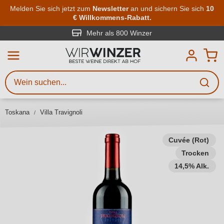
Zum Hauptinhalt springen
Melden Sie sich jetzt zum
Newsletter
an und sichern Sie sich
10
€ Willkommens-Rabatt.
Weinsuche
Mindestens 3 Zeichen eingeben
Mehr als 800 Winzer
Beschreiben Sie, welchen Wein
Sie suchen – ob nach Geschmack,
Anlass, Weinnamen, Rebsorte,
Toskana
Villa Travignoli
Region, Winzer oder anderen
Kriterien.
Cuvée (Rot)
Trocken
14,5% Alk.