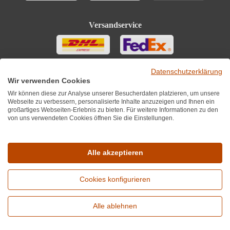
Versandservice
Datenschutzerklärung
Wir verwenden Cookies
Wir können diese zur Analyse unserer Besucherdaten platzieren, um unsere
Webseite zu verbessern, personalisierte Inhalte anzuzeigen und Ihnen ein
großartiges Webseiten-Erlebnis zu bieten. Für weitere Informationen zu den
von uns verwendeten Cookies öffnen Sie die Einstellungen.
Sie finden uns auch auf
Alle akzeptieren
Cookies konfigurieren
*Alle Preise inkl. MwST zzgl. 5,90€ Versandkosten je Winzer.
Versandkostenfrei ab 12 Flaschen je Winzer.
Alle ablehnen
Copyright © 2010 - 2026 WirWinzer GmbH
Erweiterte Suche