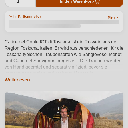
1
In den Warenkorb
Ihr KI-Sommelier
Mehr
Calice del Conte IGT di Toscana ist ein Rotwein aus der
Region Toskana, Italien. Er wird aus verschiedenen, für die
Toskana typischen Traubensorten wie Sangiovese, Merlot
und Cabernet Sauvignon hergestellt. Die Trauben werden
von Hand geerntet und separat vinifiziert, bevor sie
verschnitten werden und mehrere Monate in
Eichenfässern reifen. Der Wein hat eine ausgewogene
Weiterlesen
Struktur mit Noten von reifen roten Früchten und
Gewürzen, begleitet von weichen Tanninen und guter
Säure. Er ist ein vielseitiger Wein, der ideal zu einer
Vielzahl von Fleisch- und Käsegerichten passt.
Produktdetails anzeigen →