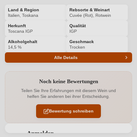
Land & Region
Rebsorte & Weinart
Italien, Toskana
Cuvée (Rot), Rotwein
Herkunft
Qualität
Toscana IGP
IGP
Alkoholgehalt
Geschmack
14,5 %
Trocken
Alle Details
Produktnummer
5768007000
Noch keine Bewertungen
Alkoholgehalt in %
14,5 %
Teilen Sie Ihre Erfahrungen mit diesem Wein und
helfen Sie anderen bei ihrer Entscheidung.
Allergene
Enthält Sulfite
Bewertung schreiben
Ausbau
Großes Eichenfass
Cuvée-Rebsorten
Merlot, Cabernet Sauvignon
Anmelden