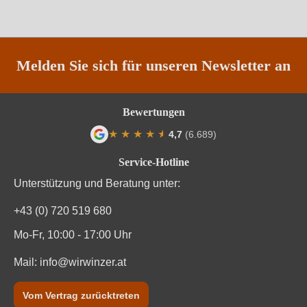
Traubenfarbe
Rot
Weinart
Rotwein
Melden Sie sich für unseren Newsletter an
Bewertungen
★
★
★
★
★
★
4,7
(6.689)
Durchschnittliche Bewertung von 4.7 von
Service-Hotline
Unterstützung und Beratung unter:
+43 (0) 720 519 680
Mo-Fr, 10:00 - 17:00 Uhr
Mail:
info@wirwinzer.at
Vom Vertrag zurücktreten