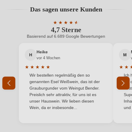
Geographische Angabe
Toscana IGP
Bewertungen können nur von angemeldeten
Das sagen unsere Kunden
Benutzern abgegeben werden. Bitte loggen Sie sich
Geschmack
Trocken
ein, oder erstellen Sie einen neuen Account.
★
★
★
★
★
★
4,7 Sterne
Durchschnittliche Bewertung von 4.7 
Hersteller
Villa Travignoli
Basierend auf 6.689 Google Bewertungen
Neuer Kunde?
Neuer Kunde?
Hersteller
VILLA TRAVIGNOLI DI CLEMENTE BUSI SOC. AGR. A
adresse
R.L., Via Travignoli 78, 50060 Pelago, Italien
Heike
H
M
Ihre E-Mail-Adresse
vor 4 Wochen
Inhalt
0,75 L
★
★
★
★
★
★
★
Durchschnittliche Bewertung von 5 von 5 Sternen
Durchs
Wir bestellen regelmäßig den so
Ich 
Jahrgang
Ihr Passwort
2015
genannten Esel Weißwein, das ist der
mit 
Grauburgunder vom Weingut Bender.
best
Land
Italien
Ich habe mein Passwort vergessen
Preislich sehr attraktiv, für uns ist es
Supe
unser Hauswein. Wir lieben diesen
Inha
Qualität
IGP
Wein, da er insbesonde...
und 
ANMELDEN
Rebsorte
Cuvée (Rot)
Region
Toskana