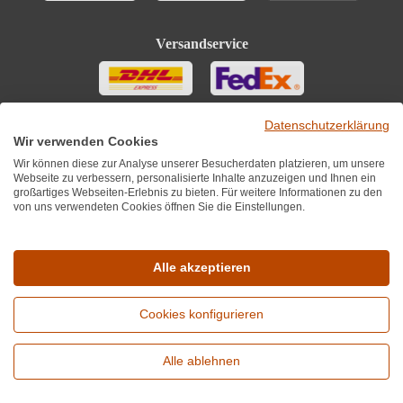
Versandservice
Datenschutzerklärung
Wir verwenden Cookies
Wir können diese zur Analyse unserer Besucherdaten platzieren, um unsere
Webseite zu verbessern, personalisierte Inhalte anzuzeigen und Ihnen ein
großartiges Webseiten-Erlebnis zu bieten. Für weitere Informationen zu den
von uns verwendeten Cookies öffnen Sie die Einstellungen.
Sie finden uns auch auf
Alle akzeptieren
Cookies konfigurieren
*Alle Preise inkl. MwST zzgl. 5,90€ Versandkosten je Winzer.
Versandkostenfrei ab 12 Flaschen je Winzer.
Alle ablehnen
Copyright © 2010 - 2026 WirWinzer GmbH
Erweiterte Suche