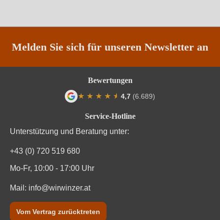
Qualität
DOC
Rebsorte
Riesling
Melden Sie sich für unseren Newsletter an
Region
Piemont
Bewertungen
Säuregehalt in g/L
6,3 g/L
★
★
★
★
★
★
4,7
(6.689)
Durchschnittliche Bewertung von 4.7 von
Traubenfarbe
Weiß
Service-Hotline
Unterstützung und Beratung unter:
Weinart
Weißwein
+43 (0) 720 519 680
Nährwertangaben
Mo-Fr, 10:00 - 17:00 Uhr
Durchschnittliche nährwertangaben
Mail:
info@wirwinzer.at
pro 100 ml
Brennwert
307 kJ / 73 kcal
Vom Vertrag zurücktreten