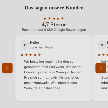
Bio-Kontrollstelle
IT-BIO-017
Bewertungen können nur von angemeldeten
Das sagen unsere Kunden
Benutzern abgegeben werden. Bitte loggen Sie sich
Bio-Kontrollstelle Shop
DE-ÖKO-060
ein, oder erstellen Sie einen neuen Account.
★
★
★
★
★
★
4,7 Sterne
Durchschnittliche Bewertung von 4.7 
Geographische Angabe
Piemonte DOC
Basierend auf 6.689 Google Bewertungen
Neuer Kunde?
Neuer Kunde?
Geschmack
Trocken
Heike
H
M
Ihre E-Mail-Adresse
Hersteller
Alemat
vor einem Monat
★
★
★
★
★
★
★
Hersteller
Alemat Società Semplice Agricola, Via Giardini 19,
Durchschnittliche Bewertung von 5 von 5 Sternen
Durchs
Wir bestellen regelmäßig den so
Ich 
adresse
Ihr Passwort
15020 Ponzano Monferrato, Italien
genannten Esel Weißwein, das ist der
mit 
Grauburgunder vom Weingut Bender.
best
Inhalt
0,75 L
Ich habe mein Passwort vergessen
Preislich sehr attraktiv, für uns ist es
Supe
unser Hauswein. Wir lieben diesen
Inha
Jahrgang
2024
Wein, da er insbesonde...
und 
ANMELDEN
Land
Italien
Passt zu
Antipasti, Fisch, Meeresfrüchte