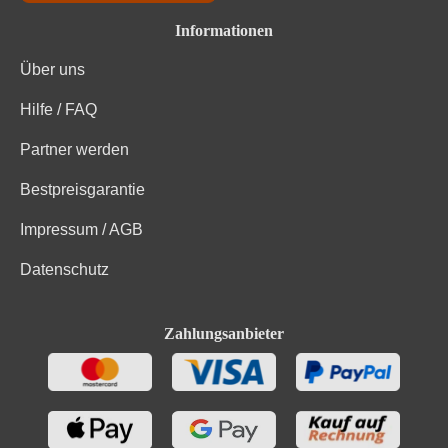
Kohlenhydrate
0.6 g
Informationen
Über uns
Kohlenhydrate davon Zucker
0 g
Hilfe / FAQ
Bio-Trauben, Konservierungsstoffe (Kaliummetabisulfit, E
Zutaten
224).
Partner werden
Bestpreisgarantie
Impressum / AGB
Datenschutz
Zahlungsanbieter