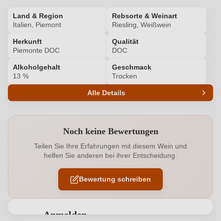
Land & Region
Rebsorte & Weinart
Italien, Piemont
Riesling, Weißwein
Herkunft
Qualität
Piemonte DOC
DOC
Alkoholgehalt
Geschmack
13 %
Trocken
Alle Details
Produktnummer
4812001000
Noch keine Bewertungen
Alkoholgehalt in %
13 %
Teilen Sie Ihre Erfahrungen mit diesem Wein und
helfen Sie anderen bei ihrer Entscheidung.
Allergene
Enthält Sulfite
Bewertung schreiben
Bio
EU
Bio
Ja
Anmelden