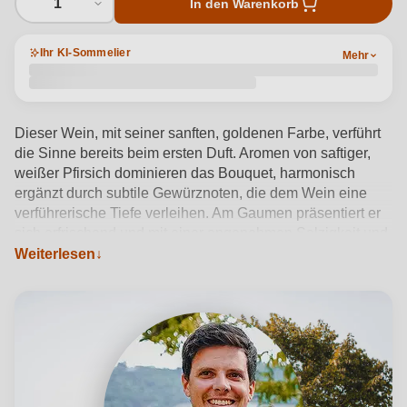
1
In den Warenkorb
Ihr KI-Sommelier
Mehr
Dieser Wein, mit seiner sanften, goldenen Farbe, verführt
die Sinne bereits beim ersten Duft. Aromen von saftiger,
weißer Pfirsich dominieren das Bouquet, harmonisch
ergänzt durch subtile Gewürznoten, die dem Wein eine
verführerische Tiefe verleihen. Am Gaumen präsentiert er
sich erfrischend und mit einer angenehmen Salzigkeit und
einem ausgewogenen Geschmack, der lange nachhallt
Weiterlesen
und Lust auf den nächsten Schluck macht.
Produktdetails anzeigen →