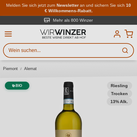
Zum Hauptinhalt springen
Melden Sie sich jetzt zum
Newsletter
an und sichern Sie sich
10
€ Willkommens-Rabatt.
Weinsuche
Mindestens 3 Zeichen eingeben
Mehr als 800 Winzer
Beschreiben Sie, welchen Wein
Sie suchen – ob nach Geschmack,
Anlass, Weinnamen, Rebsorte,
Piemont
Alemat
Region, Winzer oder anderen
Kriterien.
Riesling
BIO
Trocken
13% Alk.