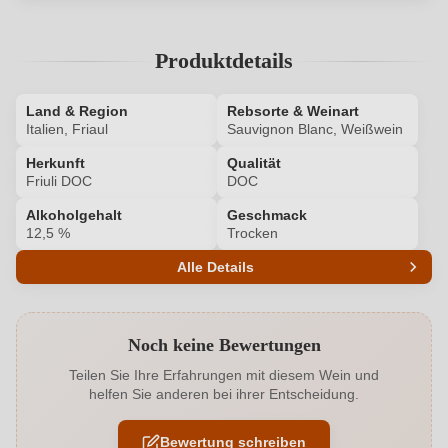
Produktdetails
Land & Region
Rebsorte & Weinart
Italien, Friaul
Sauvignon Blanc, Weißwein
Herkunft
Qualität
Friuli DOC
DOC
Alkoholgehalt
Geschmack
12,5 %
Trocken
Alle Details
Produktnummer
6401026000
Noch keine Bewertungen
Alkoholgehalt in %
12,5 %
Teilen Sie Ihre Erfahrungen mit diesem Wein und
helfen Sie anderen bei ihrer Entscheidung.
Allergene
Enthält Sulfite
Bewertung schreiben
Ausbau
Edelstahltank