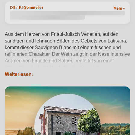
Ihr KI-Sommelier
Mehr
Aus dem Herzen von Friaul-Julisch Venetien, auf den
sandigen und lehmigen Böden des Gebiets von Latisana,
kommt dieser Sauvignon Blanc mit einem frischen und
raffinierten Charakter. Der Wein zeigt in der Nase intensive
Aromen von Limette und Salbei, begleitet von einer
zitrusartigen Lebendigkeit, die einen trockenen,
harmonischen und gut strukturierten Schluck erwarten
Weiterlesen
lässt. In Edelstahl und ohne Holzausbau gekeltert, bewahrt
er seine Authentizität und ausdrucksstarke Reinheit. Mit
seinem Alkoholgehalt von 12,5 % wird er am besten
zwischen 10 und 12 °C serviert und eignet sich
hervorragend als Aperitif oder in Kombination mit Spargel,
Gemüsesuppen und mariniertem Fisch. Hinter dieser
Flasche steht die Familie Baccichetto, die seit drei
Generationen die friaulische Weinbautradition pflegt und
sich für die nachhaltige Aufwertung des lokalen Terroirs