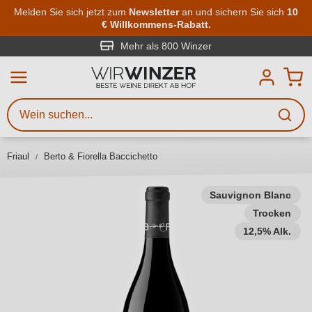
Zum Hauptinhalt springen
Melden Sie sich jetzt zum
Newsletter
an und sichern Sie sich
10
€ Willkommens-Rabatt.
Weinsuche
Mindestens 3 Zeichen eingeben
Mehr als 800 Winzer
Beschreiben Sie, welchen Wein
Sie suchen – ob nach Geschmack,
Anlass, Weinnamen, Rebsorte,
Friaul
Berto & Fiorella Baccichetto
Region, Winzer oder anderen
Kriterien.
Sauvignon Blanc
Trocken
12,5% Alk.