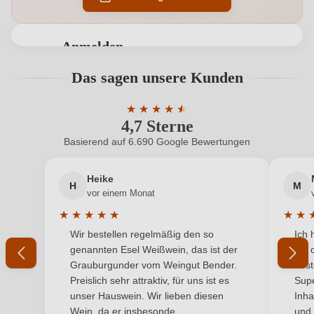
Geographische Angabe
Friuli DOC
Anmelden
Geschmack
Trocken
Bewertungen können nur von angemeldeten
Das sagen unsere Kunden
Benutzern abgegeben werden. Bitte loggen Sie sich
Hersteller
Berto & Fiorella Baccichetto
ein, oder erstellen Sie einen neuen Account.
★
★
★
★
★
★
4,7 Sterne
Durchschnittliche Bewertung von 4.7 
Hersteller
Azienda Vitivinicola Baccichetto Umberto & C ss, Via
adresse
Lignano 46, 33050 Precenicco, Italien
Basierend auf 6.690 Google Bewertungen
Neuer Kunde?
Neuer Kunde?
Inhalt
0,75 L
Heike
H
M
Ihre E-Mail-Adresse
vor einem Monat
Jahrgang
2023
★
★
★
★
★
★
★
Durchschnittliche Bewertung von 5 von 5 Sternen
Durchs
Wir bestellen regelmäßig den so
Ich 
Land
Ihr Passwort
Italien
genannten Esel Weißwein, das ist der
mit 
Grauburgunder vom Weingut Bender.
best
Passt zu
Fisch, Spargel
Ich habe mein Passwort vergessen
Preislich sehr attraktiv, für uns ist es
Supe
unser Hauswein. Wir lieben diesen
Inha
Qualität
DOC
Wein, da er insbesonde...
und 