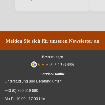
ANMELDEN
Rebsorte
Sauvignon Blanc
Region
Friaul
Traubenfarbe
Weiß
Weinart
Weißwein
Melden Sie sich für unseren Newsletter an
Bewertungen
★
★
★
★
★
★
4,7
(6.690)
Durchschnittliche Bewertung von 4.7 von
Service-Hotline
Unterstützung und Beratung unter:
+43 (0) 720 519 680
Mo-Fr, 10:00 - 17:00 Uhr