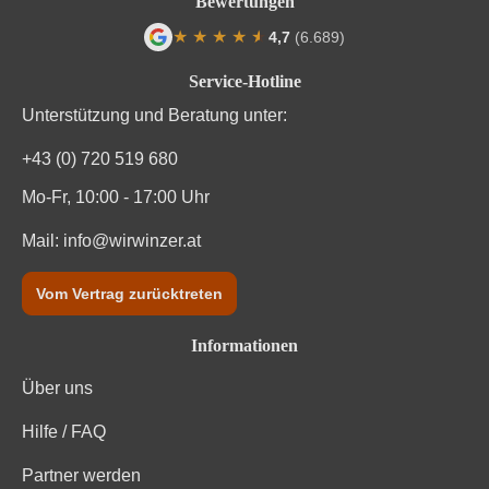
Bewertungen
Durchschnittliche nährwertangaben
pro 100 ml
★
★
★
★
★
★
4,7
(6.689)
Durchschnittliche Bewertung von 4.7 von
Brennwert
1 kJ / 0 kcal
Service-Hotline
Kohlenhydrate
1 g
Unterstützung und Beratung unter:
+43 (0) 720 519 680
Kohlenhydrate davon Zucker
1 g
Mo-Fr, 10:00 - 17:00 Uhr
Trauben, Konservierungsstoffe (Sulfite). Enthält
Zutaten
geringfügige Mengen von Fett, gesättigten Fettsäuren,
Mail:
info@wirwinzer.at
Eiweiß und Salz
Vom Vertrag zurücktreten
Informationen
Über uns
Hilfe / FAQ
Partner werden