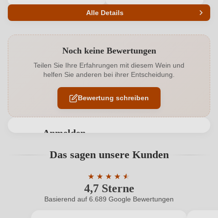
Alle Details
Produktnummer
6232012000
Noch keine Bewertungen
Alkoholgehalt in %
13 %
Teilen Sie Ihre Erfahrungen mit diesem Wein und
helfen Sie anderen bei ihrer Entscheidung.
Allergene
Enthält Sulfite
Bewertung schreiben
Doctor Wine, James Suckling, Luca Maroni,
Auszeichnungen
Vinibuoni
Geographische Angabe
Anmelden
Puglia IGP
Bewertungen können nur von angemeldeten
Das sagen unsere Kunden
Geschmack
Trocken
Benutzern abgegeben werden. Bitte loggen Sie sich
ein, oder erstellen Sie einen neuen Account.
Hersteller
★
★
★
★
★
★
Coppi
4,7 Sterne
Durchschnittliche Bewertung von 4.7 
Hersteller
Casa Vinicola Coppi Antonio Michele srl, S.P. Turi -
Basierend auf 6.689 Google Bewertungen
Neuer Kunde?
Neuer Kunde?
adresse
Gioia del Colle snc, 70010 Turi, Italien