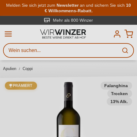
Zum Hauptinhalt springen
Melden Sie sich jetzt zum
Newsletter
an und sichern Sie sich
10
€ Willkommens-Rabatt.
Weinsuche
Mindestens 3 Zeichen eingeben
Mehr als 800 Winzer
Beschreiben Sie, welchen Wein
Sie suchen – ob nach Geschmack,
Anlass, Weinnamen, Rebsorte,
Apulien
Coppi
Region, Winzer oder anderen
Kriterien.
Falanghina
PRÄMIERT
Trocken
13% Alk.