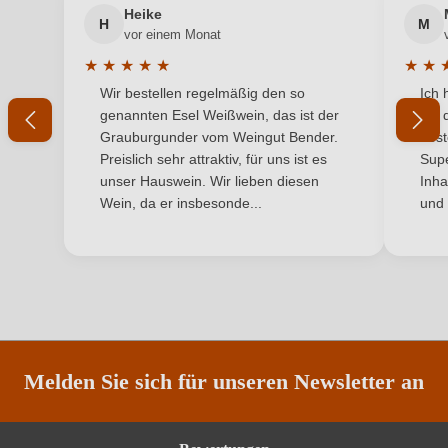
Heike
H
M
Ihre E-Mail-Adresse
Inhalt
0,75 L
vor einem Monat
★
★
★
★
★
★
★
Jahrgang
2025
Durchschnittliche Bewertung von 5 von 5 Sternen
Durchs
Wir bestellen regelmäßig den so
Ich 
Ihr Passwort
genannten Esel Weißwein, das ist der
mit 
Land
Italien
Grauburgunder vom Weingut Bender.
best
Ich habe mein Passwort vergessen
Preislich sehr attraktiv, für uns ist es
Supe
Qualität
IGP
unser Hauswein. Wir lieben diesen
Inha
Wein, da er insbesonde...
und 
Rebsorte
Falanghina
ANMELDEN
Region
Apulien
Traubenfarbe
Weiß
Weinart
Weißwein
Melden Sie sich für unseren Newsletter an
Nährwertangaben