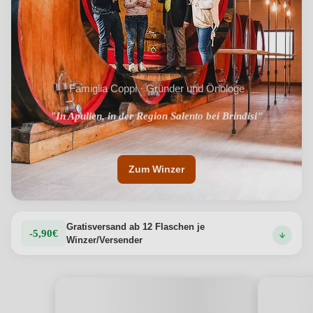
Vorspeisen mit Meeresfrüchten, frischen Salaten und
leichten ersten Gängen. Die Cantina Coppi, ein
Familienbetrieb, der im apulischen Terroir verwurzelt ist,
lässt Fachwissen und Leidenschaft in jede Flasche
einfließen und stellt so die authentische Essenz des
Falanghina wieder her.
Produktdetails anzeigen →
Famiglia Coppi · Gründer und Önologe
"Seit jeher ein Synonym für Qualität, Leidenschaft und
"In Apulien, in der Region Salento bei Brindisi"
Prestige"
Zum Winzer
Gratisversand ab 12 Flaschen je
-5,90€
Winzer/Versender