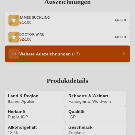
Auszeichnungen
JAMES SUCKLING
Mehr
91
/100
DOCTOR WINE
Mehr
92
/100
Weitere Auszeichnungen
(+3)
Produktdetails
Land & Region
Rebsorte & Weinart
Italien, Apulien
Falanghina, Weißwein
Herkunft
Qualität
Puglia IGP
IGP
Alkoholgehalt
Geschmack
13 %
Trocken