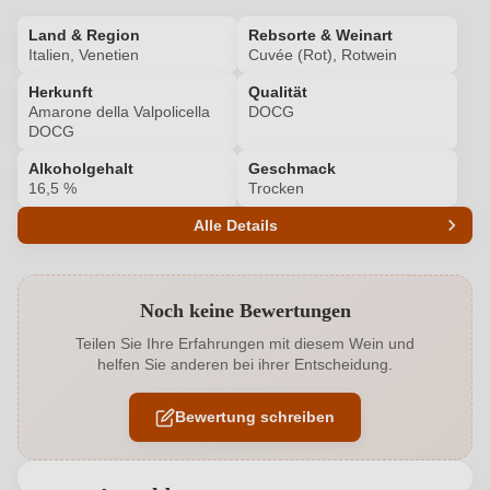
Land & Region
Rebsorte & Weinart
Italien, Venetien
Cuvée (Rot), Rotwein
Herkunft
Qualität
Amarone della Valpolicella
DOCG
DOCG
Alkoholgehalt
Geschmack
16,5 %
Trocken
Alle Details
Produktnummer
6173004000
Noch keine Bewertungen
Alkoholgehalt in %
16,5 %
Teilen Sie Ihre Erfahrungen mit diesem Wein und
helfen Sie anderen bei ihrer Entscheidung.
Allergene
Enthält Sulfite
Bewertung schreiben
Cuvée-
Corvina, Rondinella, Molinara, Oseleta,
Rebsorten
Corvinone, Croatina