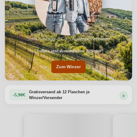
traditioneller Weinbereitung und tiefem Respekt für den
Boden aufwertet.
Produktdetails anzeigen →
Sofia Bustaggi & Co. · Außenbetriebsleiter
"Junges und dynamisches Weingut"
Zum Winzer
Gratisversand ab 12 Flaschen je
-5,90€
Winzer/Versender