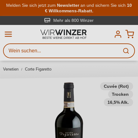
Zum Hauptinhalt springen
Melden Sie sich jetzt zum
Newsletter
an und sichern Sie sich
10
€ Willkommens-Rabatt.
Weinsuche
Mindestens 3 Zeichen eingeben
Mehr als 800 Winzer
Beschreiben Sie, welchen Wein
Sie suchen – ob nach Geschmack,
Anlass, Weinnamen, Rebsorte,
Venetien
Corte Figaretto
Region, Winzer oder anderen
Kriterien.
Cuvée (Rot)
Trocken
16,5% Alk.