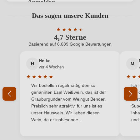
Geographische Angabe
Anmelden
Amarone della Valpolicella DOCG
Bewertungen können nur von angemeldeten
Das sagen unsere Kunden
Geschmack
Trocken
Benutzern abgegeben werden. Bitte loggen Sie sich
ein, oder erstellen Sie einen neuen Account.
Hersteller
★
★
★
★
★
★
Corte Figaretto
4,7 Sterne
Durchschnittliche Bewertung von 4.7 
Hersteller
Società Agricola Corte Figaretto di Bustaggi A. e M.
Basierend auf 6.689 Google Bewertungen
Neuer Kunde?
Neuer Kunde?
adresse
s.s., Via Clocego 48/a, 37142 Verona, Italien
Heike
H
M
Ihre E-Mail-Adresse
Inhalt
0,75 L
vor 4 Wochen
★
★
★
★
★
★
★
Jahrgang
2021
Durchschnittliche Bewertung von 5 von 5 Sternen
Durchs
Wir bestellen regelmäßig den so
Ich 
Ihr Passwort
genannten Esel Weißwein, das ist der
mit 
Land
Italien
Grauburgunder vom Weingut Bender.
best
Ich habe mein Passwort vergessen
Preislich sehr attraktiv, für uns ist es
Supe
Qualität
DOCG
unser Hauswein. Wir lieben diesen
Inha
Wein, da er insbesonde...
und 
Rebsorte
Cuvée (Rot)
ANMELDEN
Region
Venetien