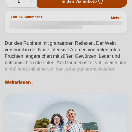
1
In den Warenkorb
Ihr KI-Sommelier
Mehr
Dunkles Rubinrot mit granatroten Reflexen. Der Wein
verströmt in der Nase intensive Aromen von reifen roten
Früchten, angereichert mit süßen Gewürzen, Leder und
balsamischen Akzenten. Am Gaumen ist er voll, weich und
einhüllend, mit einer soliden, aber gut harmonisierten
Struktur, die seine Eleganz und seinen langen Abgang
unterstreicht. Die Cuvée aus Corvina, Rondinella,
Weiterlesen
Molinara, Oseleta, Corvinone und Croatina ergibt einen
trockenen Valpolicella Superiore DOCG, der bei einer
Temperatur von 16 bis 18°C ideal zu reichhaltigen
Gerichten wie Wild oder reifem Käse passt. Corte
Figaretto, ein venezianisches Weingut mit Schwerpunkt
auf Nachhaltigkeit, verfeinert seine Identität, indem es
jeden einzelnen Weinberg im Valpantena-Gebiet mit