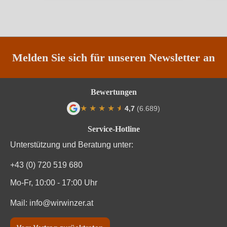
Traubenfarbe
Rot
Weinart
Rotwein
Melden Sie sich für unseren Newsletter an
Bewertungen
★
★
★
★
★
★
4,7
(6.689)
Durchschnittliche Bewertung von 4.7 von
Service-Hotline
Unterstützung und Beratung unter:
+43 (0) 720 519 680
Mo-Fr, 10:00 - 17:00 Uhr
Mail:
info@wirwinzer.at