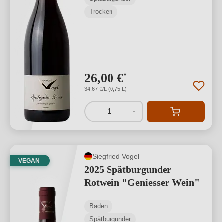
Trocken
26,00 €
*
34,67 €/L (0,75 L)
1
Siegfried Vogel
VEGAN
2025 Spätburgunder
Rotwein "Geniesser Wein"
Baden
Spätburgunder