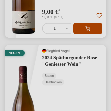
9,00 €
*
12,00 €/L (0,75 L)
1
Siegfried Vogel
VEGAN
2024 Spätburgunder Rosé
"Geniesser Wein"
Baden
Halbtrocken