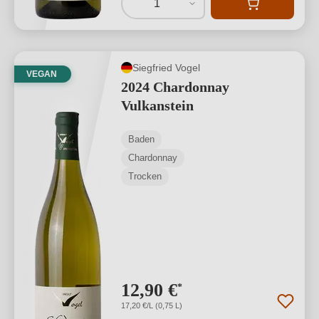
1
Siegfried Vogel
VEGAN
2024 Chardonnay
Vulkanstein
Baden
Chardonnay
Trocken
12,90 €
*
17,20 €/L (0,75 L)