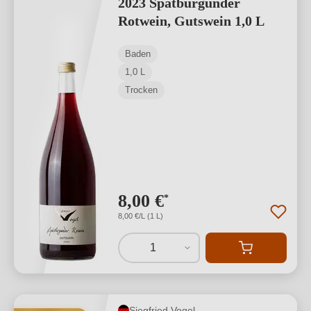
2023 Spätburgunder
Rotwein, Gutswein 1,0 L
Baden
1,0 L
Trocken
8,00 €
*
8,00 €/L (1 L)
1
Siegfried Vogel