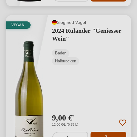
Siegfried Vogel
VEGAN
2024 Ruländer "Geniesser
Wein"
Baden
Halbtrocken
9,00 €
*
12,00 €/L (0,75 L)