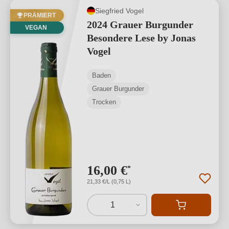
Siegfried Vogel
PRÄMIERT
2024 Grauer Burgunder
VEGAN
Besondere Lese by Jonas
Vogel
Baden
Grauer Burgunder
Trocken
16,00 €
*
21,33 €/L (0,75 L)
1