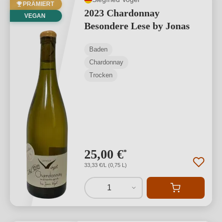
PRÄMIERT
2023 Chardonnay
VEGAN
Besondere Lese by Jonas
Baden
Chardonnay
Trocken
25,00 €
*
33,33 €/L (0,75 L)
1