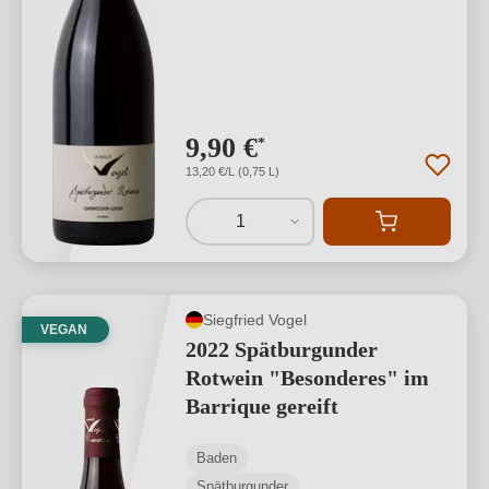
9,90 €
*
13,20 €/L (0,75 L)
1
Siegfried Vogel
VEGAN
2022 Spätburgunder
Rotwein "Besonderes" im
Barrique gereift
Baden
Spätburgunder