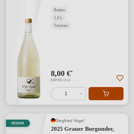
Baden
1,0 L
Trocken
8,00 €
*
8,00 €/L (1 L)
1
Siegfried Vogel
VEGAN
2025 Grauer Burgunder,