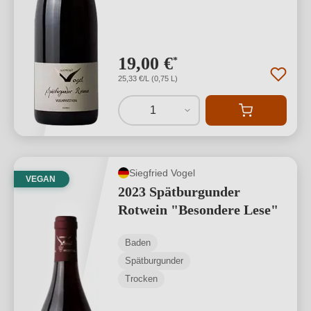
19,00 €
*
25,33 €/L (0,75 L)
1
Siegfried Vogel
VEGAN
2023 Spätburgunder
Rotwein "Besondere Lese"
Baden
Spätburgunder
Trocken