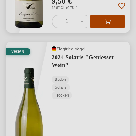
9,50 €
12,67 €/L (0,75 L)
1
Siegfried Vogel
VEGAN
2024 Solaris "Geniesser
Wein"
Baden
Solaris
Trocken