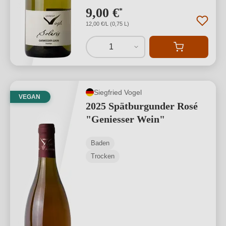
9,00 €
*
12,00 €/L (0,75 L)
1
Siegfried Vogel
VEGAN
2025 Spätburgunder Rosé
"Geniesser Wein"
Baden
Trocken