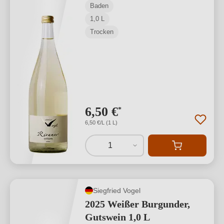
Baden
1,0 L
Trocken
6,50 €
*
6,50 €/L (1 L)
1
Siegfried Vogel
2025 Weißer Burgunder,
Gutswein 1,0 L