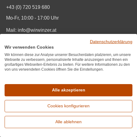
+43 (0) 720 519 680
Mo-Fr, 10:00 - 17:00 Uhr
Mail:
info@wirwinzer.at
Datenschutzerklärung
Vom Vertrag zurücktreten
Wir verwenden Cookies
Wir können diese zur Analyse unserer Besucherdaten platzieren, um unsere
Informationen
Webseite zu verbessern, personalisierte Inhalte anzuzeigen und Ihnen ein
großartiges Webseiten-Erlebnis zu bieten. Für weitere Informationen zu den
von uns verwendeten Cookies öffnen Sie die Einstellungen.
Über uns
Hilfe / FAQ
Alle akzeptieren
Partner werden
Cookies konfigurieren
Bestpreisgarantie
Impressum / AGB
Alle ablehnen
Erweiterte Suche
Datenschutz