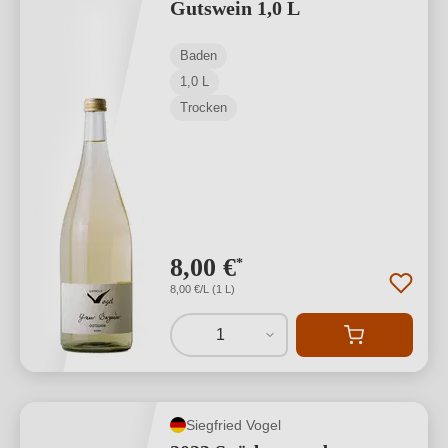
Gutswein 1,0 L
Baden
1,0 L
Trocken
8,00 €
*
8,00 €/L (1 L)
1
Siegfried Vogel