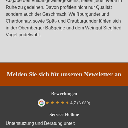
Abgabe des Vulkangewittergesteins, helfen jeder Rebe in
Ruhe zu gedeihen. Davon profitiert nicht nur Qualität
sondern auch der Geschmack.
Weißburgunder
und
Chardonnay
, sowie Spät- und
Grauburgunder
fühlen sich
in der Obernberger Baßgeige und dem Weingut Siegfried
Vogel pudelwohl.
Melden Sie sich für unseren Newsletter an
Bewertungen
★
★
★
★
★
★
4,7
(6.689)
Durchschnittliche Bewertung von 4.7 von
Service-Hotline
Unterstützung und Beratung unter: