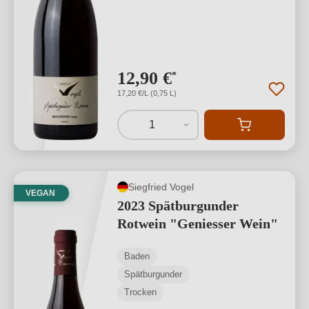
12,90 €
*
17,20 €/L (0,75 L)
1
Siegfried Vogel
VEGAN
2023 Spätburgunder
Rotwein "Geniesser Wein"
Baden
Spätburgunder
Trocken