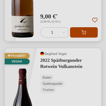
9,00 €
*
12,00 €/L (0,75 L)
1
Siegfried Vogel
PRÄMIERT
2022 Spätburgunder
VEGAN
Rotwein Vulkanstein
Baden
Spätburgunder
Trocken