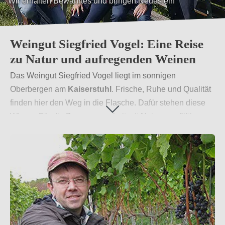
Wir erhalten Bewährtes und bringen Neues ein
Weingut Siegfried Vogel: Eine Reise
zu Natur und aufregenden Weinen
Das Weingut Siegfried Vogel liegt im sonnigen
Oberbergen am
Kaiserstuhl
. Frische, Ruhe und Qualität
finden hier den Weg in die Flasche. Dafür stehen diese
Winzer. Für die Zusammenarbeit mit Natur, sorgfältiger
Vorgehensweise und sorgsamer Pflege vom Weinberg
bis zur Weiterverarbeitung. Frei von tierischen Stoffen
können auch veganer in Genuss der natürlichen
Traubenaromen kommen, die dem Wein seinen
einzigartigen Geschmack geben.
Weiterlesen
→