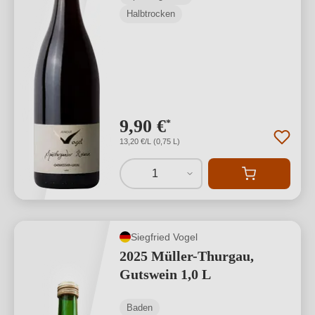
Halbtrocken
9,90 €
*
13,20 €/L (0,75 L)
1
Siegfried Vogel
2025 Müller-Thurgau,
Gutswein 1,0 L
Baden