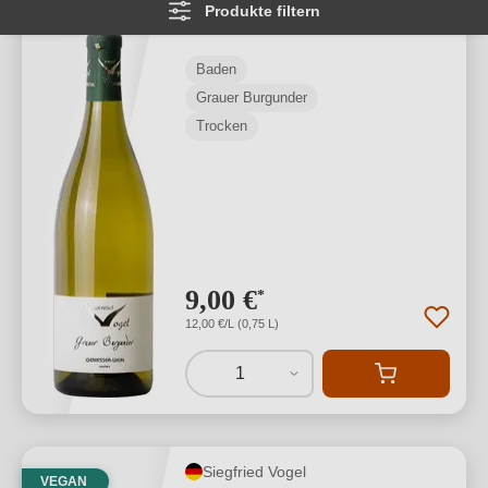
Produkte filtern
"Geniesser Wein"
Baden
Grauer Burgunder
Trocken
9,00 €
*
12,00 €/L (0,75 L)
1
Siegfried Vogel
VEGAN