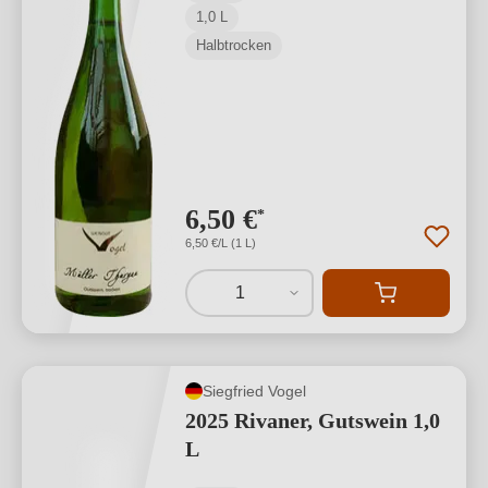
1,0 L
Halbtrocken
6,50 €
*
6,50 €/L (1 L)
1
Siegfried Vogel
2025 Rivaner, Gutswein 1,0
L