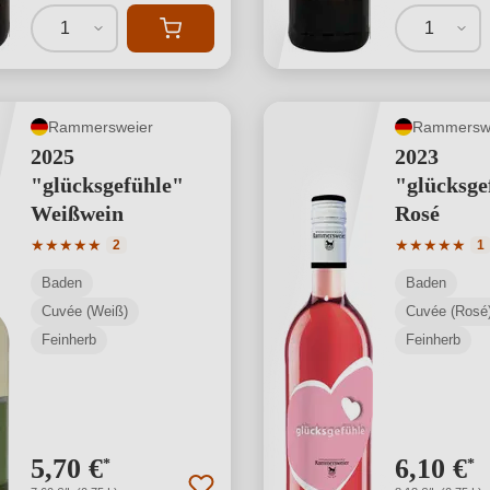
1
1
Rammersweier
Rammersw
2025
2023
"glücksgefühle"
"glücksge
Weißwein
Rosé
Durchschnittliche Bewertung von 5 von 5 Sternen
Durchschnit
★
★
★
★
★
★
★
★
★
★
2
1
Baden
Baden
Cuvée (Weiß)
Cuvée (Rosé
Feinherb
Feinherb
5,70 €
6,10 €
*
*