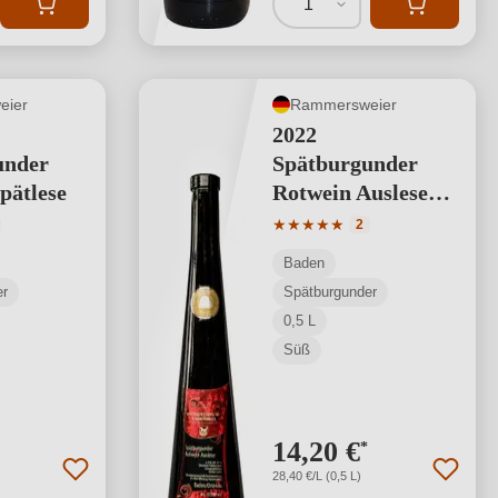
1
eier
Rammersweier
2022
under
Spätburgunder
pätlese
Rotwein Auslese
0,5 L
tliche Bewertung von 5 von 5 Sternen
Durchschnittliche Bewertung
★
★
★
★
★
2
Baden
er
Spätburgunder
0,5 L
Süß
14,20 €
*
28,40 €/L (0,5 L)