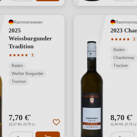
Rammersweier
Rammersw
2025
2023 Cha
Weissburgunder
Durchschnit
★
★
★
★
★
1
Tradition
Baden
Durchschnittliche Bewertung von 5 von 5 Sternen
★
★
★
★
★
1
Chardonnay
Baden
Trocken
Weißer Burgunder
Trocken
7,70 €
8,70 €
*
*
10,27 €/L (0,75 L)
11,60 €/L (0,75 L)