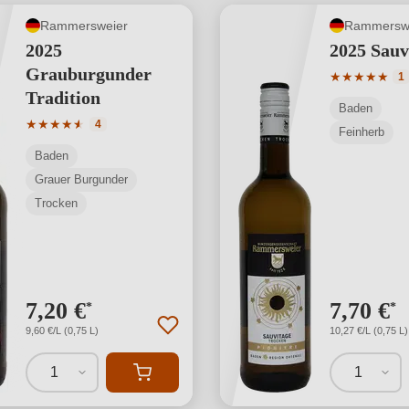
Rammersweier
Rammersw
2025
2025 Sauv
Grauburgunder
Durchschnit
★
★
★
★
★
1
Tradition
Baden
Durchschnittliche Bewertung von 4.5 von 5 Sternen
★
★
★
★
★
★
4
Feinherb
Baden
Grauer Burgunder
Trocken
7,20 €
7,70 €
*
*
9,60 €/L (0,75 L)
10,27 €/L (0,75 L)
1
1