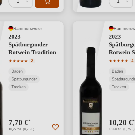
1
1
Rammersweier
Rammersw
2023
2023
Spätburgunder
Spätburg
Rotwein Tradition
Rotwein S
Durchschnittliche Bewertung von 5 von 5 Sternen
Durchschnit
★
★
★
★
★
★
★
★
★
★
2
4
Baden
Baden
Spätburgunder
Spätburgund
Trocken
Trocken
7,70 €
10,20 €
*
*
10,27 €/L (0,75 L)
13,60 €/L (0,75 L)