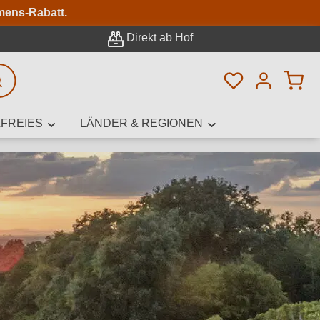
n
mens-Rabatt.
Direkt ab Hof
Du hast 0 Pro
rweiterte Suche
FREIES
LÄNDER & REGIONEN
innamen,