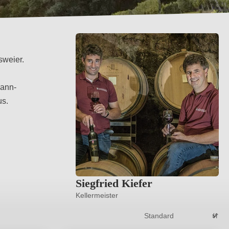
sweier.
mann-
us.
Siegfried Kiefer
Kellermeister