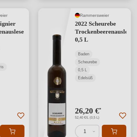
eier
Rammersweier
ignier
2022 Scheurebe
enauslese
Trockenbeerenauslese
0,5 L
tliche Bewertung von 5 von 5 Sternen
Baden
Scheurebe
is
0,5 L
Edelsüß
26,20 €
*
52,40 €/L (0,5 L)
1