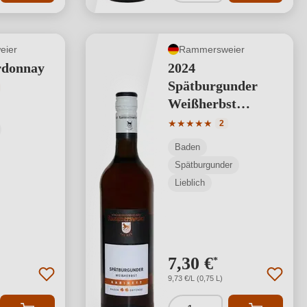
eier
Rammersweier
rdonnay
2024
Spätburgunder
tliche Bewertung von 5 von 5 Sternen
Weißherbst
Harmonie
Durchschnittliche Bewertung
★
★
★
★
★
2
Weissherbst
Baden
Spätburgunder
Lieblich
7,30 €
*
9,73 €/L (0,75 L)