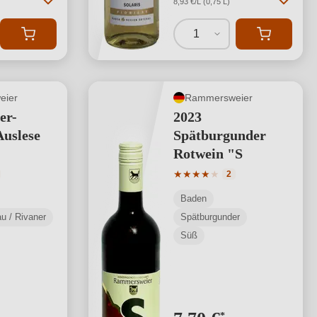
8,93 €/L (0,75 L)
1
eier
Rammersweier
er-
2023
uslese
Spätburgunder
Rotwein "S
tliche Bewertung von 4 von 5 Sternen
Durchschnittliche Bewertung
★
★
★
★
★
2
Baden
u / Rivaner
Spätburgunder
Süß
*