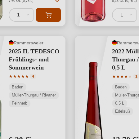
7,60 €/L (0,75 L)
8,13 €/L (0,75 L)
1
1
Rammersweier
Rammersw
2025 IL TEDESCO
2022 Müll
Frühlings- und
Thurgau A
Sommerwein
0,5 L
Durchschnittliche Bewertung von 5 von 5 Sternen
Durchschnit
★
★
★
★
★
★
★
★
★
★
4
1
Baden
Baden
Müller-Thurgau / Rivaner
Müller-Thurga
Feinherb
0,5 L
Edelsüß
*
*