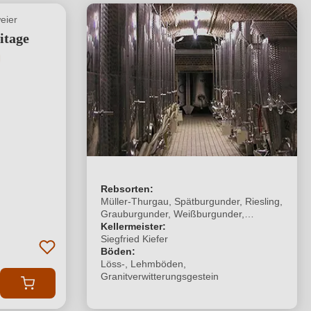
eier
itage
tliche Bewertung von 5 von 5 Sternen
Rebsorten:
Müller-Thurgau, Spätburgunder, Riesling,
Grauburgunder, Weißburgunder,
Chardonnay, Traminer, Kerner,
Kellermeister:
Scheurebe, Cabernet Dorsa, Solaris,
Siegfried Kiefer
Muscaris,
Böden:
Löss-, Lehmböden,
Granitverwitterungsgestein