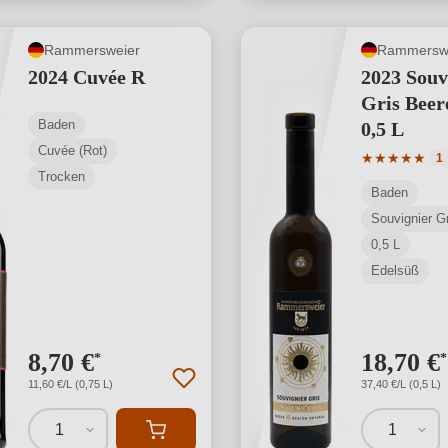
Rammersweier
Rammersw
2024 Cuvée R
2023 Souv
Gris Beer
Baden
0,5 L
Cuvée (Rot)
Durchschnit
★
★
★
★
★
1
Trocken
Baden
Souvignier Gr
0,5 L
Edelsüß
8,70 €
18,70 €
*
*
11,60 €/L (0,75 L)
37,40 €/L (0,5 L)
1
1