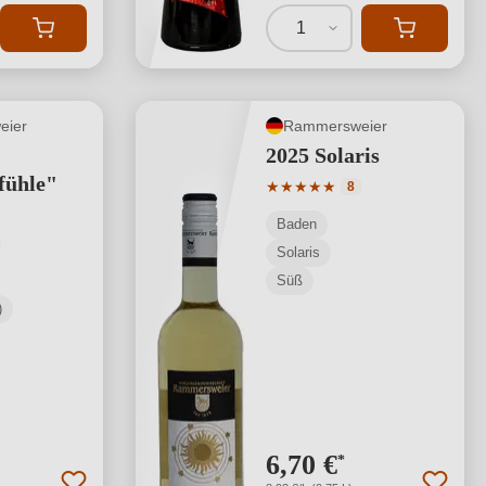
1
eier
Rammersweier
2025 Solaris
fühle"
Durchschnittliche Bewertung
★
★
★
★
★
8
Baden
tliche Bewertung von 5 von 5 Sternen
Solaris
Süß
)
6,70 €
*