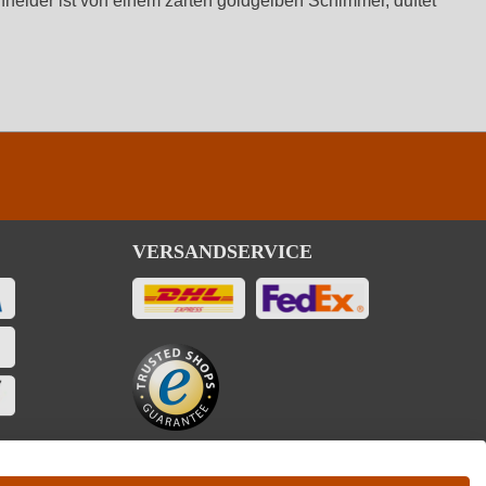
neider ist von einem zarten goldgelben Schimmer, duftet
VERSANDSERVICE