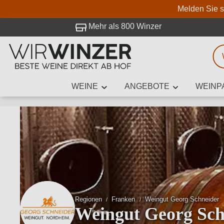
Melden Sie s
 Besuch bei WirWinzer.
Mehr als 800 Winzer
WEINE
ANGEBOTE
WEINP
Weinsuche
Mindestens 3
Beschre
Regionen
Franken
Weingut Georg Schneider
Weingut Georg Sch