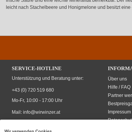
frische Säure und eine leichte Mineralität bemerkbar. Der 
leicht nach Stachelbeere und Honigmelone und besitzt eine
SERVICE-HOTLINE
INFORM
Unterstützung und Beratung unter:
Über uns
Hilfe / FAQ
+43 (0) 720 519 680
Partner we
Mo-Fr, 10:00 - 17:00 Uhr
Bestpreisga
Impressum 
Mail:
info@wirwinzer.at
Datenschut
Vom Vertrag zurücktreten
Wir verwenden Cookies