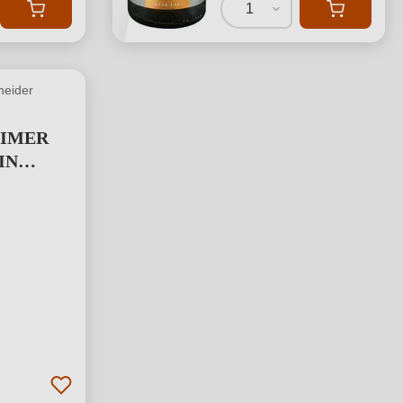
1
neider
IMER
IN
 ERSTE