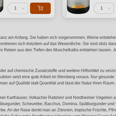
1
1
ganz am Anfang. Sie haben sich vorgenommen, Weine entstehen
zentrieren sich trotzdem auf das Wesentliche. Sie sind stolz darau
 ihre Reben aus den Tiefen des Muschelkalks entstehen lassen.
r auf chemische Zusatzstoffe und weitere Hilfsmittel zu verz
uktion setzt eine gute Arbeit im Weinberg voraus. Nur gesunde
an auf Qualität statt Quantität und lässt der Natur ihren Raum.
mer Karthäuser, Volkacher Ratsherr und Nordheimer Vögelein a
ißburgunder, Scheurebe, Bacchus, Domina, Spätburgunder und 
arbe. An der Nase denkt man an Zitronen, tropische Früchte, Pf