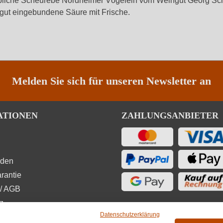
liebliche Scheurebe Nordheimer Vögelein vom Weingut Georg Sch
 gut eingebundene Säure mit Frische.
Melden Sie sich für unseren Newsletter an
ATIONEN
ZAHLUNGSANBIETER
rden
rantie
/ AGB
z
Datenschutzerklärung