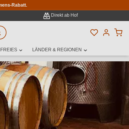
n
mens-Rabatt.
Direkt ab Hof
Du hast 0 Pro
rweiterte Suche
FREIES
LÄNDER & REGIONEN
innamen,