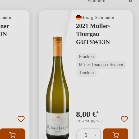
neider
Georg Schneider
aner
2021 Müller-
IN
Thurgau
GUTSWEIN
Franken
Müller-Thurgau / Rivaner
Trocken
8,00 €
*
10,67 €/L (0,75 L)
1