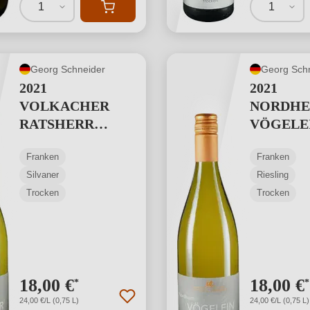
1
1
Georg Schneider
Georg Sch
2021
2021
VOLKACHER
NORDHE
RATSHERR
VÖGELE
Silvaner ERSTE
Riesling
Franken
Franken
LAGE
LAGE
Silvaner
Riesling
Trocken
Trocken
18,00 €
18,00 €
*
*
24,00 €/L (0,75 L)
24,00 €/L (0,75 L)