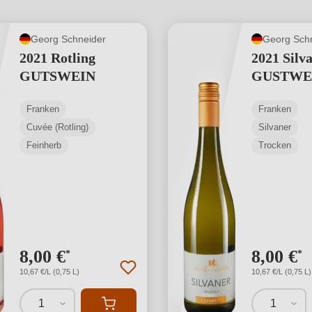
Georg Schneider
Georg Sch
2021 Rotling
2021 Silv
GUTSWEIN
GUSTWE
Franken
Franken
Cuvée (Rotling)
Silvaner
Feinherb
Trocken
8,00 €
8,00 €
*
*
10,67 €/L (0,75 L)
10,67 €/L (0,75 L)
1
1