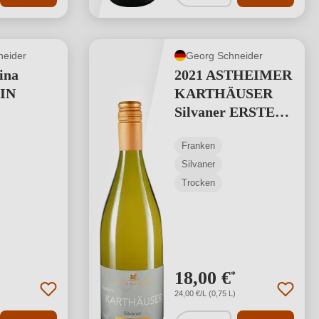
neider
Georg Schneider
ina
2021 ASTHEIMER
IN
KARTHÄUSER
Silvaner ERSTE
LAGE
Franken
Silvaner
Trocken
18,00 €
*
24,00 €/L (0,75 L)