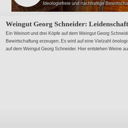
Ideologiefreie und nachhaltige Bewirtscha
Verzicht auf eine Vielzahl önologischer „
Weingut Georg Schneider: Leidenschaf
Ein Weinort und drei Köpfe auf dem Weingut Georg Schneide
Bewirtschaftung erzeugen. Es wird auf eine Vielzahl önologis
auf dem Weingut Georg Schneider. Hier entstehen Weine au