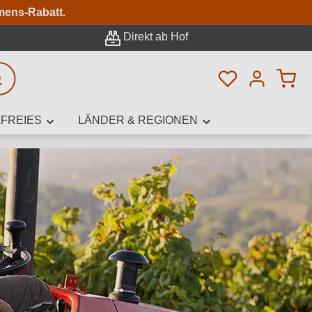
n
mens-Rabatt.
Direkt ab Hof
Du hast 0 Pro
rweiterte Suche
FREIES
LÄNDER & REGIONEN
innamen,