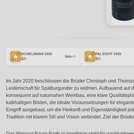
EICHELMANN
2025
FALSTAFF
2025
Mehr
3
3
/5
/5
Im Jahr 2020 beschlossen die Brüder Christoph und Thomas 
Leidenschaft für Spätburgunder zu widmen. Aufbauend auf de
konsequent auf naturnahen Weinbau, eine klare Qualitätsphi
kalkhaltigen Böden, die ideale Voraussetzungen für elegant
Eingriff ausgebaut, um die Herkunft und Eigenständigkeit j
Tradition mit klarem Stil und Vision verbindet. Ziel der Brü
Das Weingut Baum-Barth in Ingelheim steht für nachhaltige