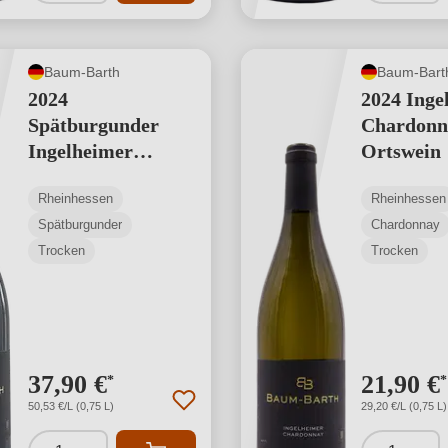
Baum-Barth
Baum-Bart
2024
2024 Inge
Spätburgunder
Chardonn
Ingelheimer
Ortswein
Sonnenhang -
Rheinhessen
Rheinhessen
Lagenwein
Spätburgunder
Chardonnay
Trocken
Trocken
37,90 €
21,90 €
*
*
50,53 €/L (0,75 L)
29,20 €/L (0,75 L)