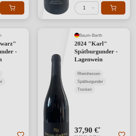
1
h
Baum-Barth
hwarz"
2024 "Karl"
nder -
Spätburgunder -
n
Lagenwein
Rheinhessen
er
Spätburgunder
Trocken
37,90 €
*