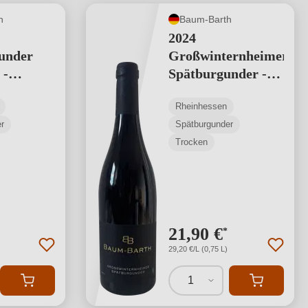
h
Baum-Barth
2024
under
Großwinternheimer
 -
Spätburgunder -
Ortswein
Rheinhessen
r
Spätburgunder
Trocken
21,90 €
*
29,20 €/L (0,75 L)
1