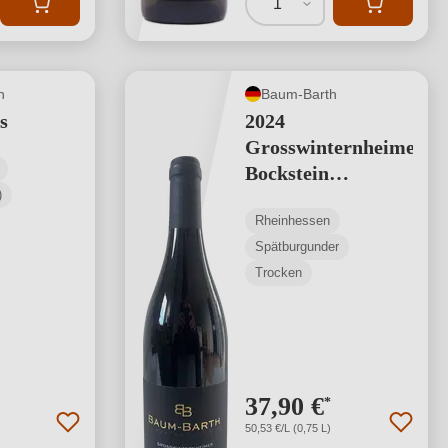
1
h
Baum-Barth
s
2024
Grosswinternheimer
Bockstein
)
Spätburgunder -
Rheinhessen
Lagenwein
Spätburgunder
Trocken
37,90 €
*
50,53 €/L (0,75 L)