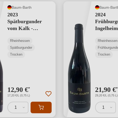
Baum-Barth
Baum-Bart
2023
2024
Spätburgunder
Frühburg
vom Kalk -
Ingelheim
Gutswein
Ortswein
Rheinhessen
Rheinhessen
Spätburgunder
Frühburgunde
Trocken
Trocken
12,90 €
21,90 €
*
*
17,20 €/L (0,75 L)
29,20 €/L (0,75 L)
1
1