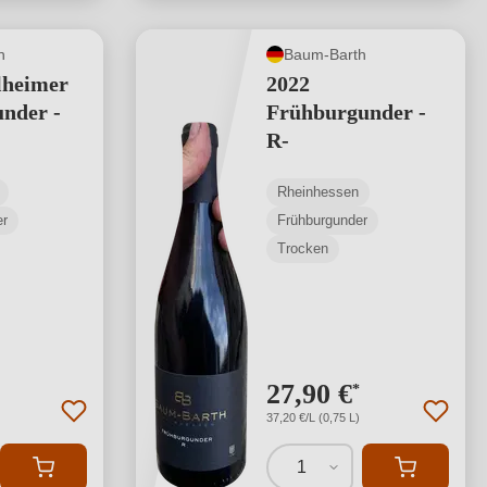
h
Baum-Barth
lheimer
2022
nder -
Frühburgunder -
R-
Rheinhessen
er
Frühburgunder
Trocken
27,90 €
*
37,20 €/L (0,75 L)
1