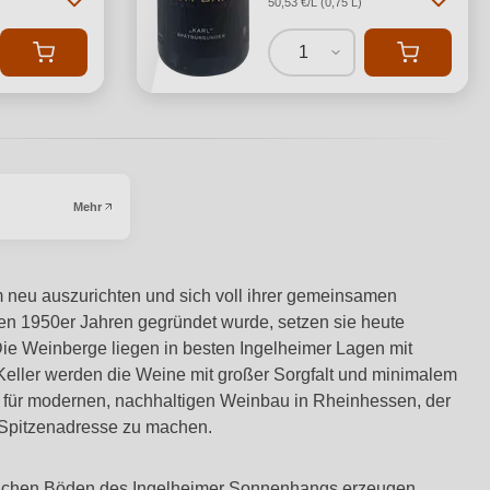
50,53 €/L (0,75 L)
1
Mehr
 neu auszurichten und sich voll ihrer gemeinsamen
den 1950er Jahren gegründet wurde, setzen sie heute
Die Weinberge liegen in besten Ingelheimer Lagen mit
 Keller werden die Weine mit großer Sorgfalt und minimalem
t für modernen, nachhaltigen Weinbau in Rheinhessen, der
en Spitzenadresse zu machen.
lkreichen Böden des Ingelheimer Sonnenhangs erzeugen