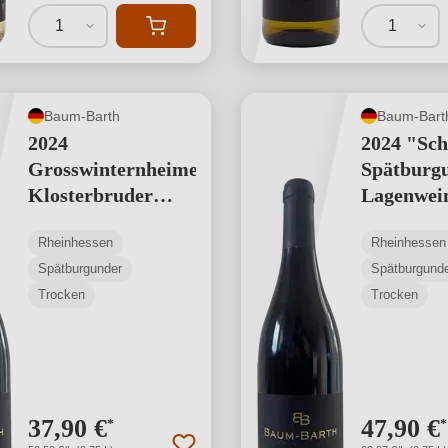
1
1
Baum-Barth
Baum-Bart
2024
2024 "Sc
Grosswinternheimer
Spätburgu
Klosterbruder
Lagenwei
Spätburgunder -
Rheinhessen
Rheinhessen
Lagenwein
Spätburgunder
Spätburgund
Trocken
Trocken
37,90 €
47,90 €
*
*