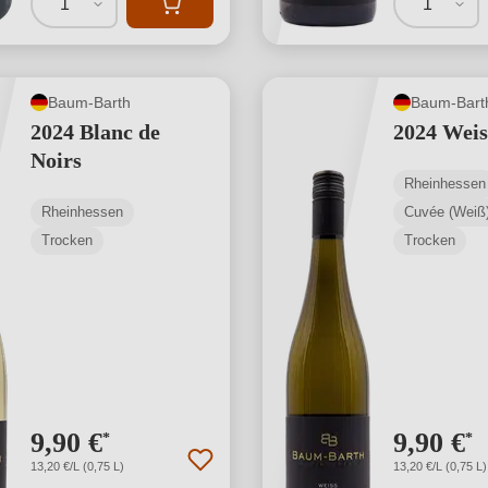
1
1
Baum-Barth
Baum-Bart
2024 Blanc de
2024 Weis
Noirs
Rheinhessen
Rheinhessen
Cuvée (Weiß
Trocken
Trocken
9,90 €
9,90 €
*
*
13,20 €/L (0,75 L)
13,20 €/L (0,75 L)