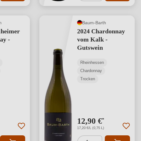
h
Baum-Barth
lheimer
2024 Chardonnay
ay -
vom Kalk -
Gutswein
Rheinhessen
Chardonnay
Trocken
12,90 €
*
17,20 €/L (0,75 L)