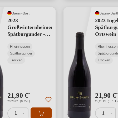
Baum-Barth
Baum-Bart
2023
2023 Inge
Großwinternheimer
Spätburgu
Spätburgunder -
Ortswein
Ortswein
Rheinhessen
Rheinhessen
Spätburgunder
Spätburgund
Trocken
Trocken
21,90 €
21,90 €
*
*
29,20 €/L (0,75 L)
29,20 €/L (0,75 L)
1
1