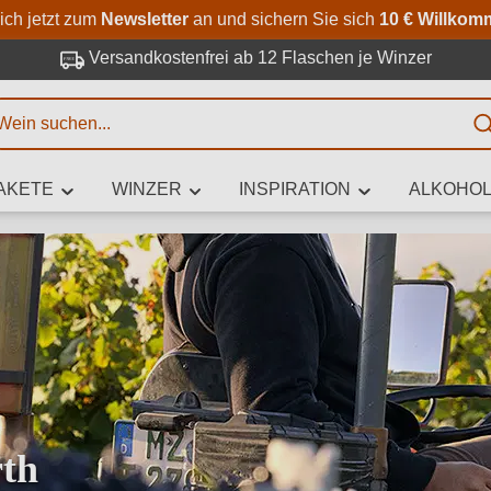
Zum Hauptinhalt springen
Zur Suche springen
Zur Hauptnavigation springe
ich jetzt zum
Newsletter
an und sichern Sie sich
10 € Willkom
Versandkostenfrei ab 12 Flaschen je Winzer
E
AKETE
WINZER
INSPIRATION
ALKOHOL
 Zeichen eingeben
iben Sie, welchen Wein Sie suchen – ob nach Geschmack, Anlass, We
Rebsorte, Region, Winzer oder anderen Kriterien.
th