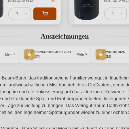
50,53 €/L (0,75 L)
63,87 €/L (0,75 L)
1
1
Auszeichnungen
FEINSCHMECKER
2024
VINUM
2025
Mehr
Mehr
2
3
/5
/5
Baum-Barth, das traditionsreiche Familienweingut in Ingelheim
m landwirtschaftlichen Mischbetrieb ihres Großvaters, der in 
losophie und die Fokussierung auf charakterstarke Rotweine. 
e und strukturierte Spät- und Frühburgunder bieten. Im eigenen
eder Lage zur Geltung zu bringen. Das Weingut Baum-Barth steh
der ist es, den Ingelheimer Spätburgunder wieder zu einer echt
n Weinbau, klare Stilistik und Weine mit Herkunft. Auf den ka