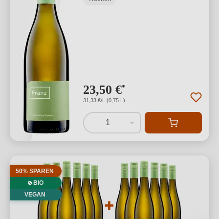
23,50 €
*
31,33 €/L (0,75 L)
1
50% SPAREN
BIO
VEGAN