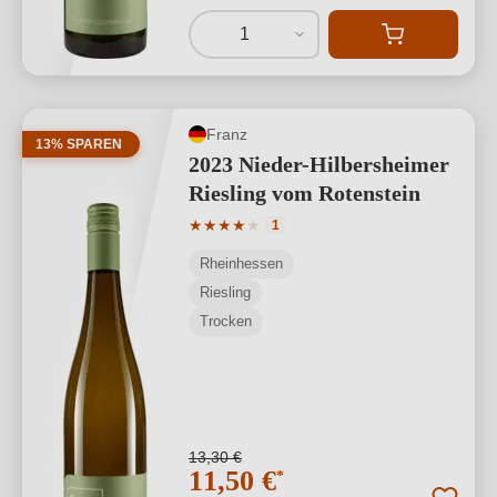
1
Franz
13% SPAREN
2023 Nieder-Hilbersheimer
Riesling vom Rotenstein
Durchschnittliche Bewertung von 4 von
★
★
★
★
★
1
Rheinhessen
Riesling
Trocken
13,30 €
11,50 €
*