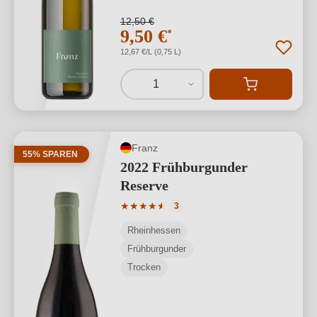
12,50 €
9,50 €
*
12,67 €/L (0,75 L)
1
Franz
55% SPAREN
2022 Frühburgunder
Reserve
Durchschnittliche Bewertung von 4.67 
★
★
★
★
★
★
3
Rheinhessen
Frühburgunder
Trocken