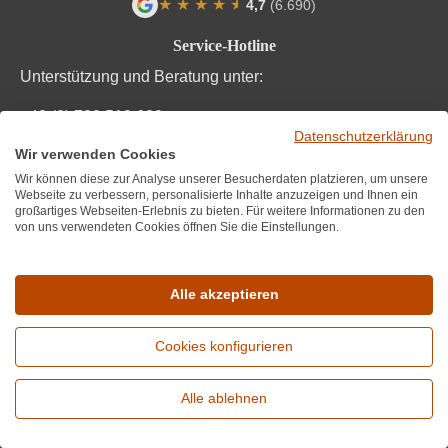
★
★
★
★
★
★
4,7
(6.690)
Durchschnittliche Bewertung von 4.7 von
Service-Hotline
Unterstützung und Beratung unter:
+43 (0) 720 519 680
Datenschutzerklärung
Mo-Fr, 10:00 - 17:00 Uhr
Wir verwenden Cookies
Wir können diese zur Analyse unserer Besucherdaten platzieren, um unsere
Mail:
info@wirwinzer.at
Webseite zu verbessern, personalisierte Inhalte anzuzeigen und Ihnen ein
großartiges Webseiten-Erlebnis zu bieten. Für weitere Informationen zu den
von uns verwendeten Cookies öffnen Sie die Einstellungen.
Vom Vertrag zurücktreten
Informationen
Alle akzeptieren
Über uns
Cookies konfigurieren
Hilfe / FAQ
Alle ablehnen
Partner werden
Erweiterte Suche
Bestpreisgarantie