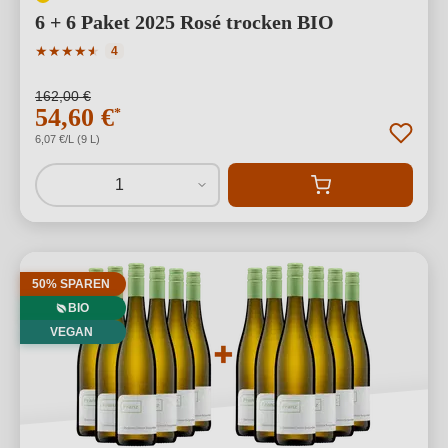
6 + 6 Paket 2025 Rosé trocken BIO
Durchschnittliche Bewertung von 4.75 von 5 Sternen
★
★
★
★
★
★
4
162,00 €
54,60 €
*
6,07 €/L (9 L)
1
50% SPAREN
BIO
VEGAN