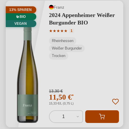
Franz
13% SPAREN
2024 Appenheimer Weißer
BIO
Burgunder BIO
VEGAN
Durchschnittliche Bewertung von 5 von
★
★
★
★
★
1
Rheinhessen
Weißer Burgunder
Trocken
13,30 €
11,50 €
*
15,33 €/L (0,75 L)
1