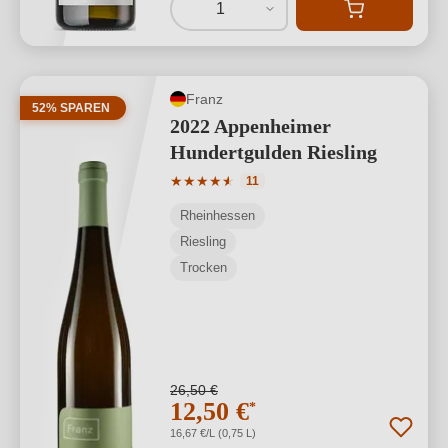
1
Franz
52% SPAREN
2022 Appenheimer
Hundertgulden Riesling
Durchschnittliche Bewertung von 4.73 
★
★
★
★
★
★
11
Rheinhessen
Riesling
Trocken
26,50 €
12,50 €
*
16,67 €/L (0,75 L)