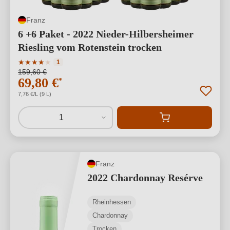
Franz
6 +6 Paket - 2022 Nieder-Hilbersheimer
Riesling vom Rotenstein trocken
Durchschnittliche Bewertung von 4 von 5 Sternen
★
★
★
★
★
1
159,60 €
69,80 €
*
7,76 €/L (9 L)
1
Franz
2022 Chardonnay Resérve
Rheinhessen
Chardonnay
Trocken