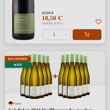
23,50 €
10,50 €
*
14,00 €/L (0,75 L)
1
50% SPAREN
BIO
Franz