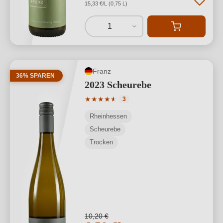
15,33 €/L (0,75 L)
1
Franz
36% SPAREN
2023 Scheurebe
Durchschnittliche Bewertung von 4.33 
★
★
★
★
★
★
3
Rheinhessen
Scheurebe
Trocken
10,20 €