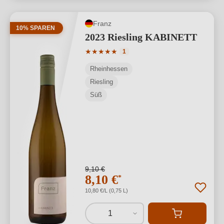
Franz
10% SPAREN
2023 Riesling KABINETT
Durchschnittliche Bewertung von 5 von
★
★
★
★
★
1
Rheinhessen
Riesling
Süß
9,10 €
8,10 €
*
10,80 €/L (0,75 L)
1