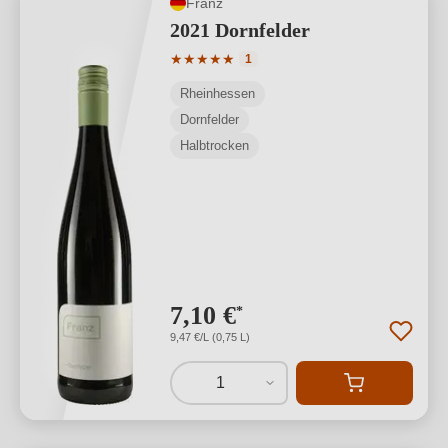
Franz
2021 Dornfelder
Durchschnittliche Bewertung von 5 von
★
★
★
★
★
1
Rheinhessen
Dornfelder
Halbtrocken
7,10 €
*
9,47 €/L (0,75 L)
1