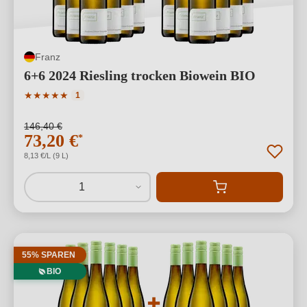
Franz
6+6 2024 Riesling trocken Biowein BIO
Durchschnittliche Bewertung von 5 von 5 Sternen
★
★
★
★
★
1
146,40 €
73,20 €
*
8,13 €/L (9 L)
1
55% SPAREN
BIO