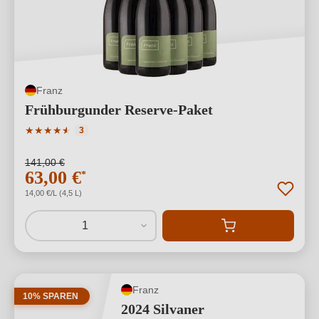
Franz
Frühburgunder Reserve-Paket
Durchschnittliche Bewertung von 4.67 von 5 Sternen
★
★
★
★
★
★
3
141,00 €
63,00 €
*
14,00 €/L (4,5 L)
1
Franz
10% SPAREN
2024 Silvaner