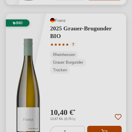
Franz
BIO
2025 Grauer-Brugunder
BIO
Durchschnittliche Bewertung von 5 von
★
★
★
★
★
7
Rheinhessen
Grauer Burgunder
Trocken
10,40 €
*
13,87 €/L (0,75 L)