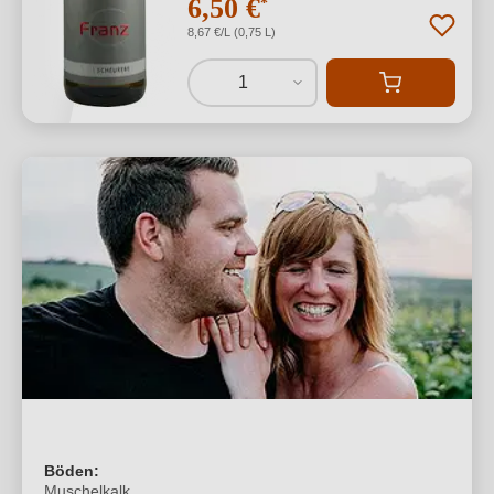
6,50 €
*
8,67 €/L (0,75 L)
1
Böden:
Muschelkalk