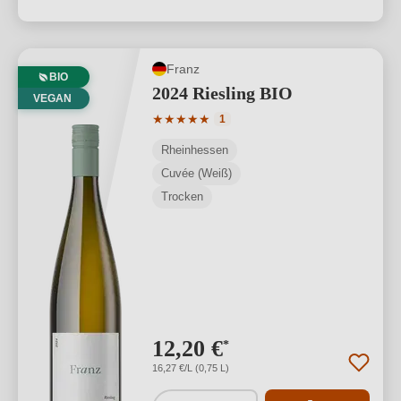
Franz
BIO
2024 Riesling BIO
VEGAN
Durchschnittliche Bewertung von 5 von
★
★
★
★
★
1
Rheinhessen
Cuvée (Weiß)
Trocken
12,20 €
*
16,27 €/L (0,75 L)