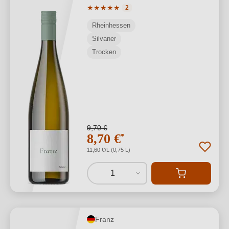
Durchschnittliche Bewertung von 5 von
★
★
★
★
★
2
Rheinhessen
Silvaner
Trocken
9,70 €
8,70 €
*
11,60 €/L (0,75 L)
1
Franz