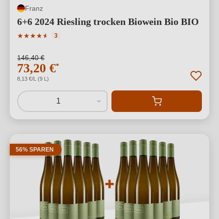
Franz
6+6 2024 Riesling trocken Biowein Bio BIO
Durchschnittliche Bewertung von 4.67 von 5 Sternen
★
★
★
★
★
★
3
146,40 €
73,20 €
*
8,13 €/L (9 L)
1
56% SPAREN