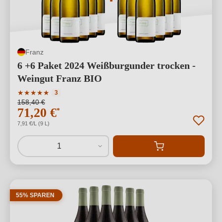
Franz
6 +6 Paket 2024 Weißburgunder trocken -
Weingut Franz BIO
Durchschnittliche Bewertung von 5 von 5 Sternen
★
★
★
★
★
3
158,40 €
71,20 €
*
7,91 €/L (9 L)
1
55% SPAREN