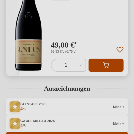
49,00 €
*
65,33 €/L (0,75 L)
1
Auszeichnungen
FALSTAFF
2025
Mehr
4
/5
GAULT MILLAU
2025
Mehr
4
/5