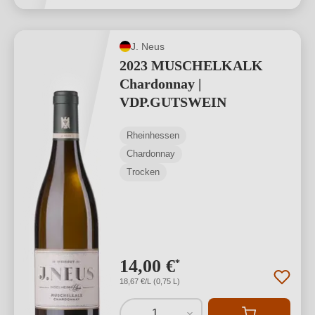
J. Neus
2023 MUSCHELKALK
Chardonnay |
VDP.GUTSWEIN
Rheinhessen
Chardonnay
Trocken
14,00 €
*
18,67 €/L (0,75 L)
1