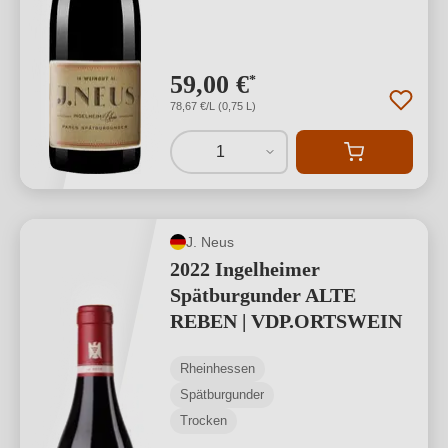
59,00 €
*
78,67 €/L (0,75 L)
1
J. Neus
2022 Ingelheimer
Spätburgunder ALTE
REBEN | VDP.ORTSWEIN
Rheinhessen
Spätburgunder
Trocken