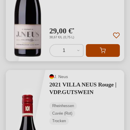
29,00 €
*
38,67 €/L (0,75 L)
1
J. Neus
2021 VILLA NEUS Rouge |
VDP.GUTSWEIN
Rheinhessen
Cuvée (Rot)
Trocken