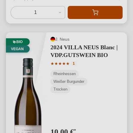
1
J. Neus
BIO
2024 VILLA NEUS Blanc |
VEGAN
VDP.GUTSWEIN BIO
Durchschnittliche Bewertung von 5 von
★
★
★
★
★
1
Rheinhessen
Weißer Burgunder
Trocken
10,00 €
*