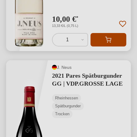
10,00 €
*
13,33 €/L (0,75 L)
1
J. Neus
2021 Pares Spätburgunder
GG | VDP.GROSSE LAGE
Rheinhessen
Spätburgunder
Trocken