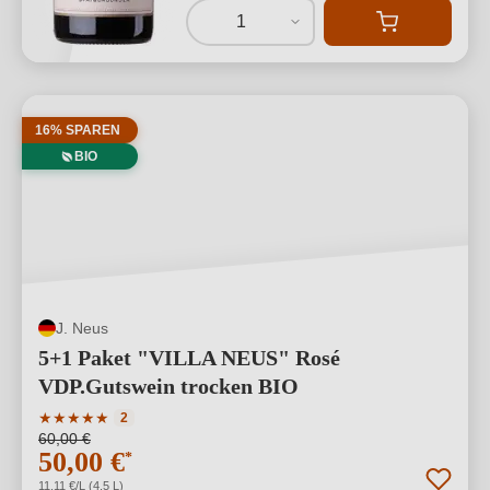
1
16% SPAREN
BIO
J. Neus
5+1 Paket "VILLA NEUS" Rosé
VDP.Gutswein trocken BIO
Durchschnittliche Bewertung von 5 von 5 Sternen
★
★
★
★
★
2
60,00 €
50,00 €
*
11,11 €/L (4,5 L)