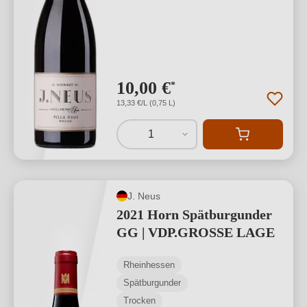
10,00 €
*
13,33 €/L (0,75 L)
1
J. Neus
2021 Horn Spätburgunder
GG | VDP.GROSSE LAGE
Rheinhessen
Spätburgunder
Trocken