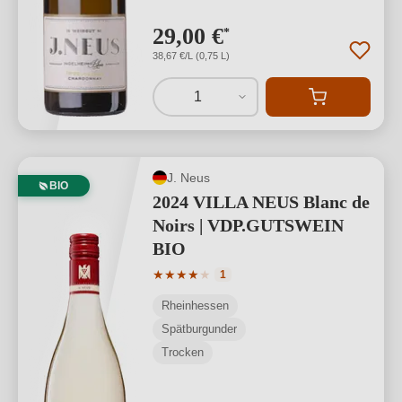
29,00 €
*
38,67 €/L (0,75 L)
1
J. Neus
BIO
2024 VILLA NEUS Blanc de
Noirs | VDP.GUTSWEIN
BIO
Durchschnittliche Bewertung von 4 von
★
★
★
★
★
1
Rheinhessen
Spätburgunder
Trocken