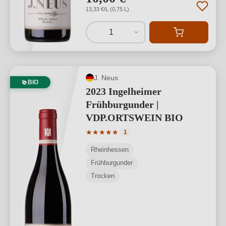
13,33 €/L (0,75 L)
1
J. Neus
BIO
2023 Ingelheimer
Frühburgunder |
VDP.ORTSWEIN BIO
Durchschnittliche Bewertung von 5 von
★
★
★
★
★
1
Rheinhessen
Frühburgunder
Trocken