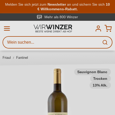
Zum Hauptinhalt springen
Melden Sie sich jetzt zum
Newsletter
an und sichern Sie sich
10
€ Willkommens-Rabatt.
Weinsuche
Mindestens 3 Zeichen eingeben
Mehr als 800 Winzer
Beschreiben Sie, welchen Wein
Sie suchen – ob nach Geschmack,
Anlass, Weinnamen, Rebsorte,
Friaul
Fantinel
Region, Winzer oder anderen
Kriterien.
Sauvignon Blanc
Trocken
13% Alk.