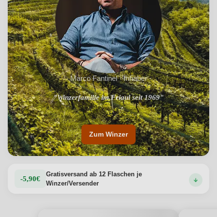
Marco Fantinel · Inhaber
"Einzigartige Terroirs, besondere Gebiete mit idealen
"Winzerfamilie im Friaul seit 1969"
Mikroklimata"
Zum Winzer
Gratisversand ab 12 Flaschen je
-5,90€
Winzer/Versender