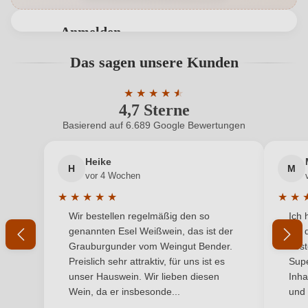
Geographische Angabe
Collio Goriziano DOC
Anmelden
Geschmack
Trocken
Bewertungen können nur von angemeldeten
Das sagen unsere Kunden
Benutzern abgegeben werden. Bitte loggen Sie sich
Hersteller
Fantinel
ein, oder erstellen Sie einen neuen Account.
★
★
★
★
★
★
4,7 Sterne
Durchschnittliche Bewertung von 4.7 
Hersteller
Gruppo Vinicolo Fantinel S.P.A., Via Tesis 8, 33097
adresse
Tauriano, Italien
Basierend auf 6.689 Google Bewertungen
Neuer Kunde?
Neuer Kunde?
Inhalt
0,75 L
Heike
H
M
Ihre E-Mail-Adresse
vor 4 Wochen
Jahrgang
2025
★
★
★
★
★
★
★
Durchschnittliche Bewertung von 5 von 5 Sternen
Durchs
Wir bestellen regelmäßig den so
Ich 
Land
Ihr Passwort
Italien
genannten Esel Weißwein, das ist der
mit 
Grauburgunder vom Weingut Bender.
best
Qualität
DOC
Ich habe mein Passwort vergessen
Preislich sehr attraktiv, für uns ist es
Supe
unser Hauswein. Wir lieben diesen
Inha
Rebsorte
Sauvignon Blanc
Wein, da er insbesonde...
und 
ANMELDEN