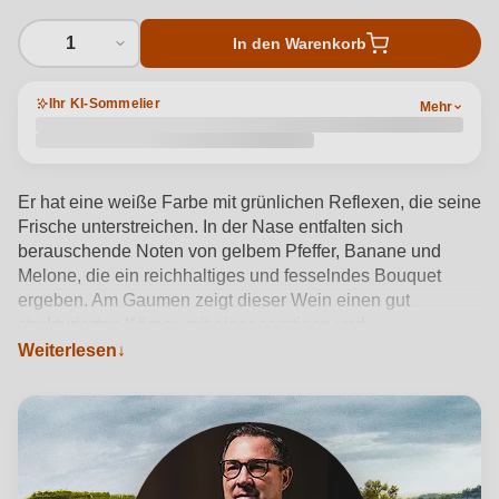
1
In den Warenkorb
Ihr KI-Sommelier
Mehr
Er hat eine weiße Farbe mit grünlichen Reflexen, die seine
Frische unterstreichen. In der Nase entfalten sich
berauschende Noten von gelbem Pfeffer, Banane und
Melone, die ein reichhaltiges und fesselndes Bouquet
ergeben. Am Gaumen zeigt dieser Wein einen gut
strukturierten Körper, mit einer samtigen und
überzeugenden Textur, die jeden Schluck elegant
Weiterlesen
begleitet. Er ist das Ergebnis einer sorgfältigen
Klonenselektion und bietet ein ausgewogenes und
einhüllendes Erlebnis, das die Sorgfalt und Leidenschaft,
die ihn hervorgebracht haben, fein zum Ausdruck bringt.
Produktdetails anzeigen →