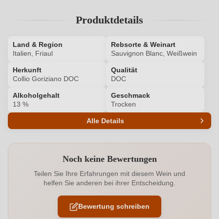
Produktdetails
Land & Region
Rebsorte & Weinart
Italien, Friaul
Sauvignon Blanc, Weißwein
Herkunft
Qualität
Collio Goriziano DOC
DOC
Alkoholgehalt
Geschmack
13 %
Trocken
Alle Details
Produktnummer
6332006000
Noch keine Bewertungen
Alkoholgehalt in %
13 %
Teilen Sie Ihre Erfahrungen mit diesem Wein und
helfen Sie anderen bei ihrer Entscheidung.
Allergene
Enthält Sulfite
Bewertung schreiben
Flaschenverschluss
Naturkorken