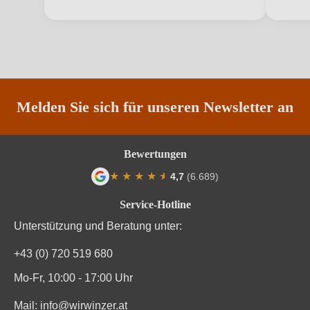
Region
Friaul
Traubenfarbe
Weiß
Weinart
Weißwein
Melden Sie sich für unseren Newsletter an
Nährwertangaben
Durchschnittliche nährwertangaben
pro 100 ml
Bewertungen
★
★
★
★
★
★
4,7
(6.689)
Brennwert
310 kJ / 74 kcal
Durchschnittliche Bewertung von 4.7 von
Service-Hotline
Kohlenhydrate
0.2 g
Unterstützung und Beratung unter:
Kohlenhydrate davon Zucker
0.2 g
+43 (0) 720 519 680
Trauben, konzentrierter Traubenmost, Säureregulatoren
Mo-Fr, 10:00 - 17:00 Uhr
(E 334), Sulfit-Konservierungsmittel, Stabilisatoren (E
Zutaten
414, E 456). Enthält geringfügige Mengen von Fett,
Mail:
info@wirwinzer.at