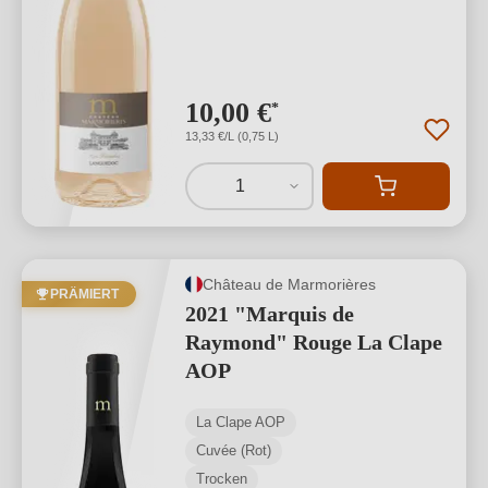
10,00 €
*
13,33 €/L (0,75 L)
1
Château de Marmorières
PRÄMIERT
2021 "Marquis de
Raymond" Rouge La Clape
AOP
La Clape AOP
Cuvée (Rot)
Trocken