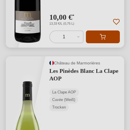
10,00 €
*
13,33 €/L (0,75 L)
1
Château de Marmorières
Les Pinèdes Blanc La Clape
AOP
La Clape AOP
Cuvée (Weiß)
Trocken