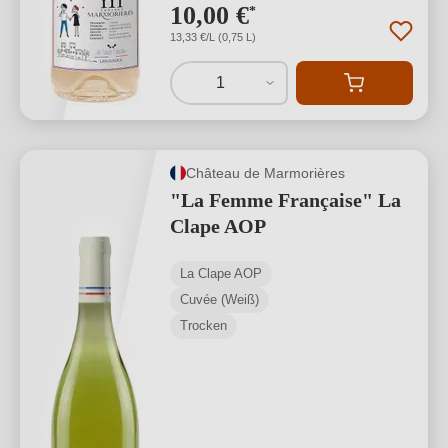
10,00 €
*
13,33 €/L (0,75 L)
1
Château de Marmorières
"La Femme Française" La
Clape AOP
La Clape AOP
Cuvée (Weiß)
Trocken