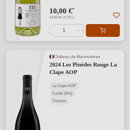
10,00 €
*
13,33 €/L (0,75 L)
1
Château de Marmorières
2024 Les Pinèdes Rouge La
Clape AOP
La Clape AOP
Cuvée (Rot)
Trocken