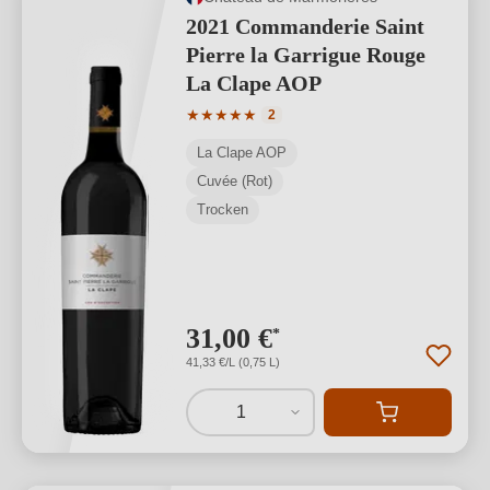
2021 Commanderie Saint
Pierre la Garrigue Rouge
La Clape AOP
Durchschnittliche Bewertung von 5 von
★
★
★
★
★
2
La Clape AOP
Cuvée (Rot)
Trocken
31,00 €
*
41,33 €/L (0,75 L)
1