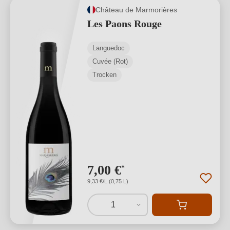
Château de Marmorières
Les Paons Rouge
Languedoc
Cuvée (Rot)
Trocken
7,00 €
*
9,33 €/L (0,75 L)
1