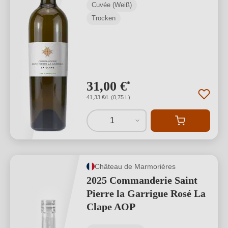
Cuvée (Weiß)
Trocken
31,00 €
*
41,33 €/L (0,75 L)
1
Château de Marmorières
2025 Commanderie Saint
Pierre la Garrigue Rosé La
Clape AOP