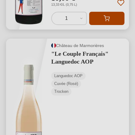
13,33 €/L (0,75 L)
1
Château de Marmorières
"Le Couple Français"
Languedoc AOP
Languedoc AOP
Cuvée (Rosé)
Trocken