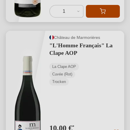
1
Château de Marmorières
"L'Homme Français" La
Clape AOP
La Clape AOP
Cuvée (Rot)
Trocken
10,00 €
*