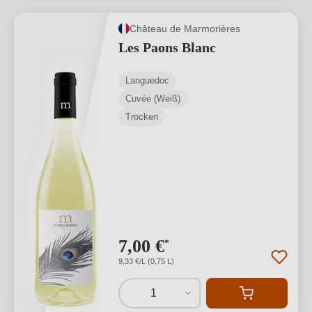
Château de Marmorières
Les Paons Blanc
Languedoc
Cuvée (Weiß)
Trocken
7,00 €
*
9,33 €/L (0,75 L)
1