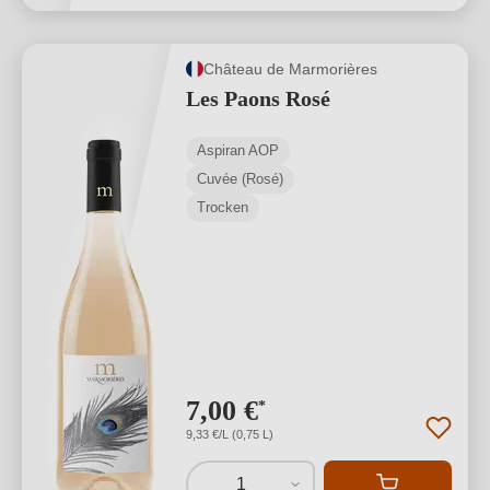
Château de Marmorières
Les Paons Rosé
Aspiran AOP
Cuvée (Rosé)
Trocken
7,00 €
*
9,33 €/L (0,75 L)
1