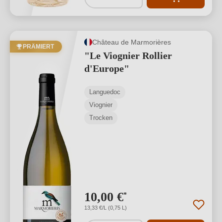
Château de Marmorières
PRÄMIERT
"Le Viognier Rollier
d'Europe"
Languedoc
Viognier
Trocken
10,00 €
*
13,33 €/L (0,75 L)