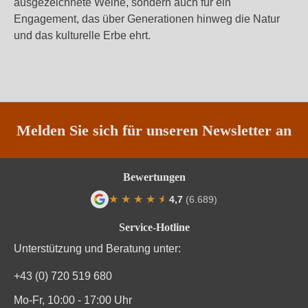
ausgezeichnete Weine, sondern auch für ein
Engagement, das über Generationen hinweg die Natur
und das kulturelle Erbe ehrt.
Melden Sie sich für unseren Newsletter an
Bewertungen
★
★
★
★
★
★
4,7
(6.689)
Durchschnittliche Bewertung von 4.7 von
Service-Hotline
Unterstützung und Beratung unter:
+43 (0) 720 519 680
Mo-Fr, 10:00 - 17:00 Uhr