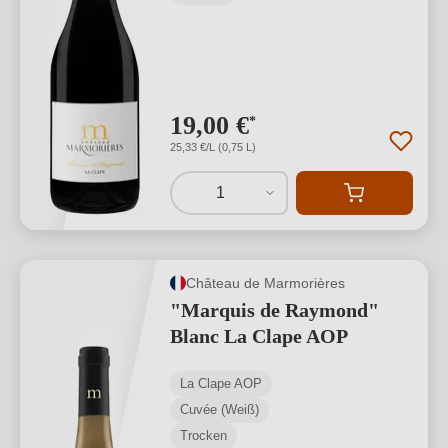
19,00 €
*
25,33 €/L (0,75 L)
1
Château de Marmorières
"Marquis de Raymond"
Blanc La Clape AOP
La Clape AOP
Cuvée (Weiß)
Trocken