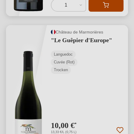
1
Château de Marmorières
"Le Guêpier d'Europe"
Languedoc
Cuvée (Rot)
Trocken
10,00 €
*
13,33 €/L (0,75 L)