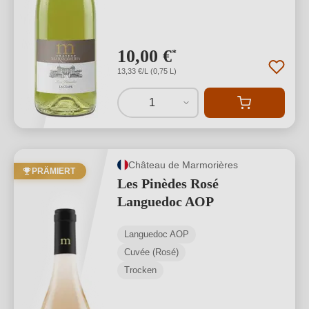
10,00 €
*
13,33 €/L (0,75 L)
1
Château de Marmorières
PRÄMIERT
Les Pinèdes Rosé
Languedoc AOP
Languedoc AOP
Cuvée (Rosé)
Trocken