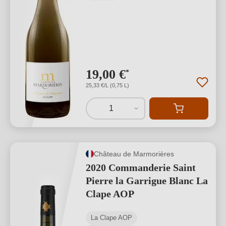
19,00 €
*
25,33 €/L (0,75 L)
1
Château de Marmorières
2020 Commanderie Saint
Pierre la Garrigue Blanc La
Clape AOP
La Clape AOP