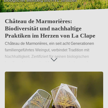
Biologischer Weinberg und HVE zertifiziert
Château de Marmorières:
Biodiversität und nachhaltige
Praktiken im Herzen von La Clape
Château de Marmorières, ein seit acht Generationen
familiengeführtes Weingut, verbindet Tradition mit
Nachhaltigkeit. Zertifiziert für seinen biologischen
Landbau, bietet es eine Vielfalt an typischen und
atypischen Rebsorten des Languedoc.
Weiterlesen
→