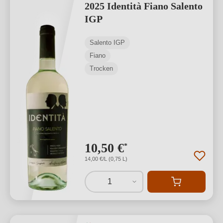
2025 Identità Fiano Salento
IGP
Salento IGP
Fiano
Trocken
10,50 €
*
14,00 €/L (0,75 L)
1