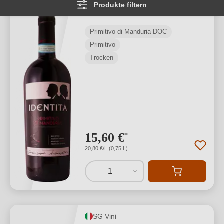
Produkte filtern
Manduria DOC
Primitivo di Manduria DOC
Primitivo
Trocken
15,60 €
*
20,80 €/L (0,75 L)
1
SG Vini