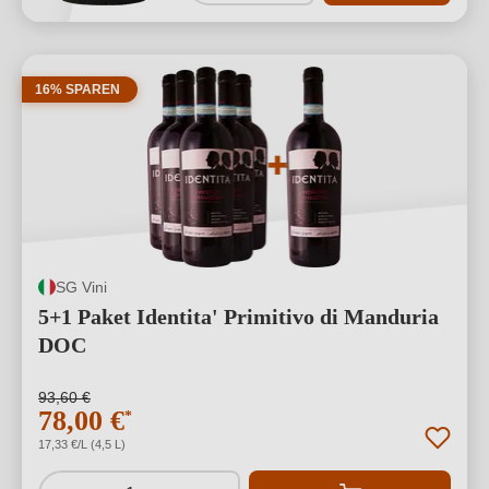
16% SPAREN
SG Vini
5+1 Paket Identita' Primitivo di Manduria
DOC
93,60 €
78,00 €
*
17,33 €/L (4,5 L)