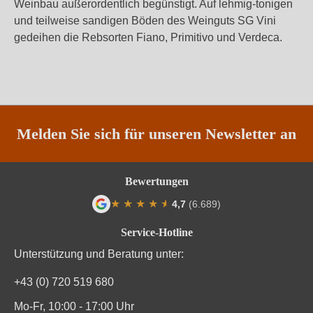
Weinbau außerordentlich begünstigt. Auf lehmig-tonigen
und teilweise sandigen Böden des Weinguts SG Vini
gedeihen die Rebsorten Fiano, Primitivo und Verdeca.
Melden Sie sich für unseren Newsletter an
Bewertungen
★
★
★
★
★
★
4,7
(6.689)
Durchschnittliche Bewertung von 4.7 von
Service-Hotline
Unterstützung und Beratung unter:
+43 (0) 720 519 680
Mo-Fr, 10:00 - 17:00 Uhr