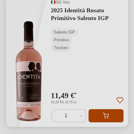
SG Vini
2025 Identità Rosato
Primitivo Salento IGP
Salento IGP
Primitivo
Trocken
11,49 €
*
15,32 €/L (0,75 L)
1