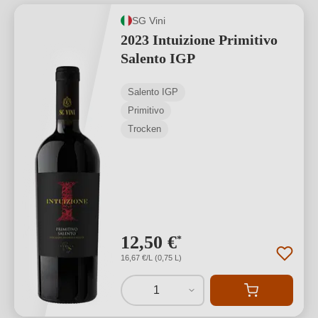
SG Vini
2023 Intuizione Primitivo
Salento IGP
Salento IGP
Primitivo
Trocken
12,50 €
*
16,67 €/L (0,75 L)
1