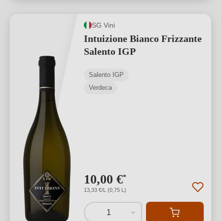
SG Vini
Intuizione Bianco Frizzante
Salento IGP
Salento IGP
Verdeca
10,00 €
*
13,33 €/L (0,75 L)
1