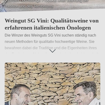
Weine, die die Geschichte unseres Landes und des
Meeres erzählen
Weingut SG Vini: Qualitätsweine von
erfahrenen italienischen Önologen
Die Winzer des Weinguts SG Vini suchen ständig nach
neuen Methoden für qualitativ hochwertige Weine. Sie
bewahren dabei die Tradition und die Eigenheiten ihres
des Territoriums. Neben ihrer önologischen Leidenschaft
für ihre Produkte bringen sie in ihre Arbeit ständige
Herausforderungen an sich selbst ein. Bei ihrem
Weinbau erfahren sie viel Unterstützung durch ihre
Familien.
Weiterlesen
→