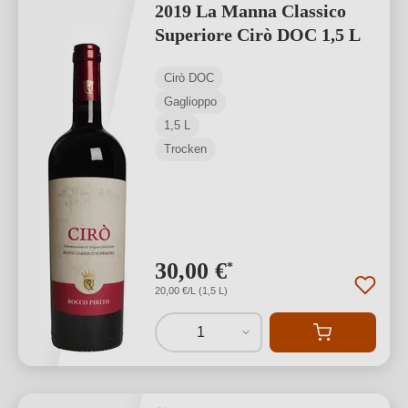
2019 La Manna Classico
Superiore Cirò DOC 1,5 L
Cirò DOC
Gaglioppo
1,5 L
Trocken
30,00 €
*
20,00 €/L (1,5 L)
1