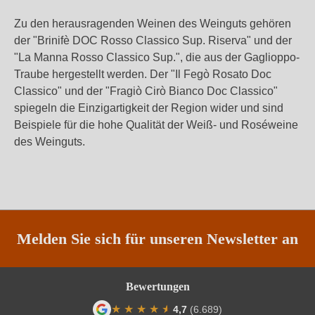
Zu den herausragenden Weinen des Weinguts gehören
der "Brinifè DOC Rosso Classico Sup. Riserva" und der
"La Manna Rosso Classico Sup.", die aus der Gaglioppo-
Traube hergestellt werden. Der "Il Fegò Rosato Doc
Classico" und der "Fragiò Cirò Bianco Doc Classico"
spiegeln die Einzigartigkeit der Region wider und sind
Beispiele für die hohe Qualität der Weiß- und Roséweine
des Weinguts.
Melden Sie sich für unseren Newsletter an
Bewertungen
★
★
★
★
★
★
4,7
(6.689)