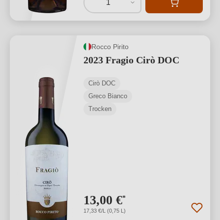
1
Rocco Pirito
2023 Fragio Cirò DOC
Cirò DOC
Greco Bianco
Trocken
13,00 €
*
17,33 €/L (0,75 L)