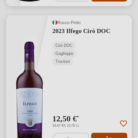
Rocco Pirito
2023 Ilfego Cirò DOC
Cirò DOC
Gaglioppo
Trocken
12,50 €
*
16,67 €/L (0,75 L)