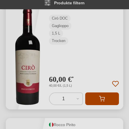
Produkte filtern
Superiore Cirò DOC 1,5 L
Cirò DOC
Gaglioppo
1,5 L
Trocken
60,00 €
*
40,00 €/L (1,5 L)
1
Rocco Pirito