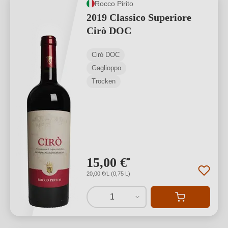
Rocco Pirito
2019 Classico Superiore
Cirò DOC
Cirò DOC
Gaglioppo
Trocken
15,00 €
*
20,00 €/L (0,75 L)
1