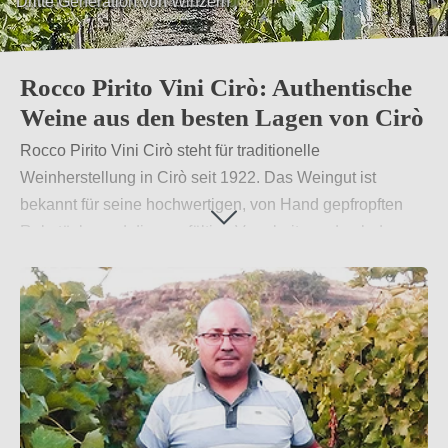
Tausendjahre altes Weinanbaugebiet
Rocco Pirito Vini Cirò: Authentische
Weine aus den besten Lagen von Cirò
Rocco Pirito Vini Cirò steht für traditionelle
Weinherstellung in Cirò seit 1922. Das Weingut ist
bekannt für seine hochwertigen, von Hand gepfropften
Rebstöcke und die sorgfältige Verarbeitung durch den
Eigentümer. Die Weine, insbesondere aus der
Gaglioppo-Traube, zeichnen sich durch Authentizität und
hohen Qualitätsstandard aus. Diese Hingabe zur
Tradition und Qualität macht die Weine von Rocco Pirito
Vini Cirò zu einer hervorragenden Wahl für Weinkenner
und Liebhaber. Entdecken Sie die besonderen Weine
direkt vom Weingut.
Weiterlesen
→