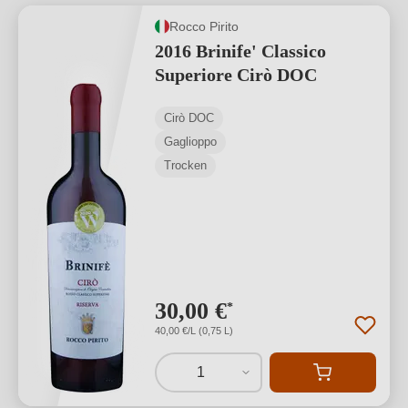
Rocco Pirito
2016 Brinife' Classico
Superiore Cirò DOC
Cirò DOC
Gaglioppo
Trocken
30,00 €
*
40,00 €/L (0,75 L)
1