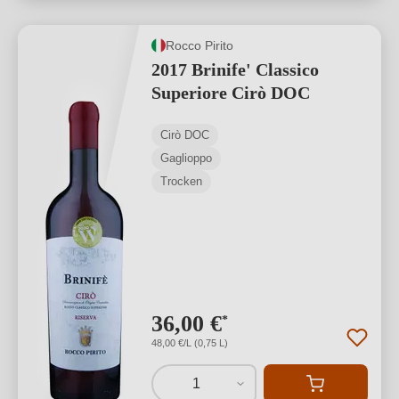
Rocco Pirito
2017 Brinife' Classico
Superiore Cirò DOC
Cirò DOC
Gaglioppo
Trocken
36,00 €
*
48,00 €/L (0,75 L)
1