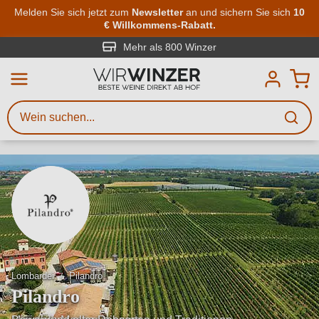
Zum Hauptinhalt springen
Melden Sie sich jetzt zum
Newsletter
an und sichern Sie sich
10
€ Willkommens-Rabatt.
Weinsuche
Mindestens 3 Zeichen eingeben
Mehr als 800 Winzer
Beschreiben Sie, welchen Wein
Sie suchen – ob nach Geschmack,
Anlass, Weinnamen, Rebsorte,
Region, Winzer oder anderen
Kriterien.
Lombardei
Pilandro
Pilandro