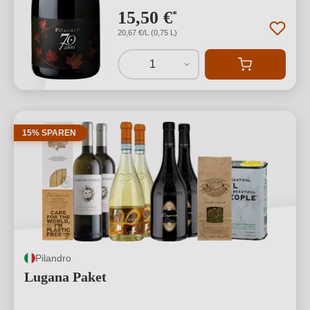
15,50 €
*
20,67 €/L (0,75 L)
1
15% SPAREN
Pilandro
Lugana Paket