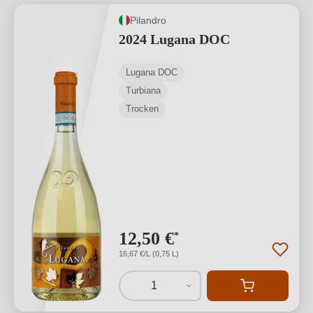
Pilandro
2024 Lugana DOC
Lugana DOC
Turbiana
Trocken
12,50 €
*
16,67 €/L (0,75 L)
1