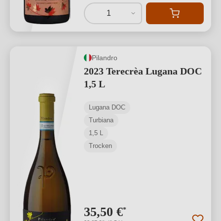
1
Pilandro
2023 Terecrèa Lugana DOC
1,5 L
Lugana DOC
Turbiana
1,5 L
Trocken
35,50 €
*