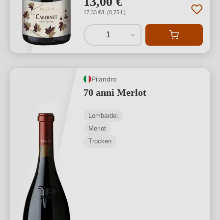
13,00 €
17,33 €/L (0,75 L)
1
Pilandro
70 anni Merlot
Lombardei
Merlot
Trocken