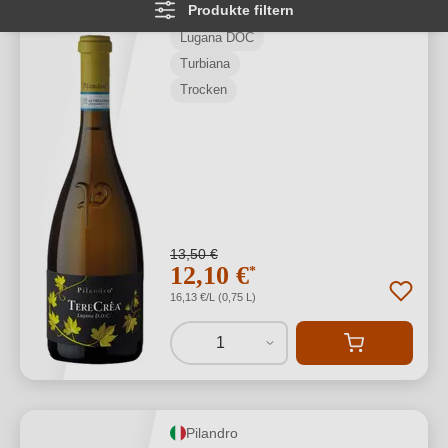
Produkte filtern
Lugana DOC
Turbiana
Trocken
13,50 €
12,10 €
*
16,13 €/L (0,75 L)
1
Pilandro