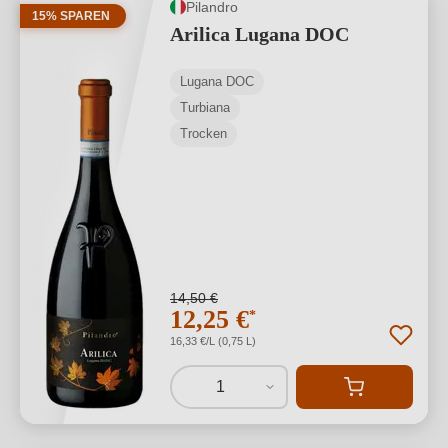
Pilandro
15% SPAREN
Arilica Lugana DOC
Lugana DOC
Turbiana
Trocken
14,50 €
12,25 €
*
16,33 €/L (0,75 L)
1