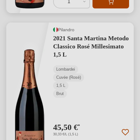
1
Pilandro
2021 Santa Martina Metodo
Classico Rosé Millesimato
1,5 L
Lombardei
Cuvée (Rosé)
1,5 L
Brut
45,50 €
*
30,33 €/L (1,5 L)