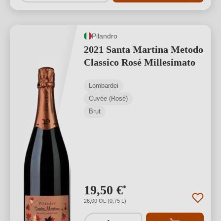
Pilandro
2021 Santa Martina Metodo
Classico Rosé Millesimato
Lombardei
Cuvée (Rosé)
Brut
19,50 €
*
26,00 €/L (0,75 L)