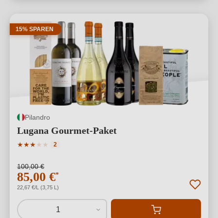
15% SPAREN
Pilandro
Lugana Gourmet-Paket
Durchschnittliche Bewertung von 3 von 5 Sternen
★
★
★
★
★
2
100,00 €
85,00 €
*
22,67 €/L (3,75 L)
1