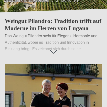
Bewahrung alter Rebsorten und Traditionen
Weingut Pilandro: Tradition trifft auf
Moderne im Herzen von Lugana
Das Weingut Pilandro steht für Eleganz, Harmonie und
Authentizität, wobei es Tradition und Innovation in
Einklang bringt. Es zeichnet sich durch seine
hochwertige Weinproduktion aus, die die Essenz des
Gardasees widerspiegelt. Pilandro ist bekannt für seine
hervorragende Qualität und internationale Reichweite,
was den Genuss jedes Glases unvergesslich macht.
Weiterlesen
→