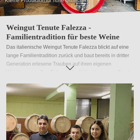
Kleine Produktion für hohe Qualitäten
Besonderes Mikroklima in jeder Parzelle
Weingut Tenute Falezza -
Familientradition für beste Weine
Das italienische Weingut Tenute Falezza blickt auf eine
lange Familientradition zurück und baut bereits in dritter
Generation erlesene Trauben auf ihren eigenen
Weinbergen in San Felice in der Nähe Verona an. Durch
eine kleine, aber exquisite Anbaumenge kann Familie
Falezza eine hohe Qualität ihrer Produkte garantieren
und besondere Weine herstellen.
Weiterlesen
→