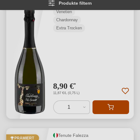
Produkte filtern
Venetien
Chardonnay
Extra Trocken
8,90 €
*
11,87 €/L (0,75 L)
1
Tenute Falezza
PRÄMIERT