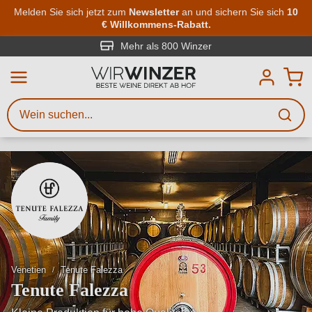
Zum Hauptinhalt springen
Melden Sie sich jetzt zum
Newsletter
an und sichern Sie sich
10
€ Willkommens-Rabatt.
Weinsuche
Mindestens 3 Zeichen eingeben
Mehr als 800 Winzer
Beschreiben Sie, welchen Wein
Sie suchen – ob nach Geschmack,
Anlass, Weinnamen, Rebsorte,
Region, Winzer oder anderen
Kriterien.
Venetien
Tenute Falezza
Tenute Falezza