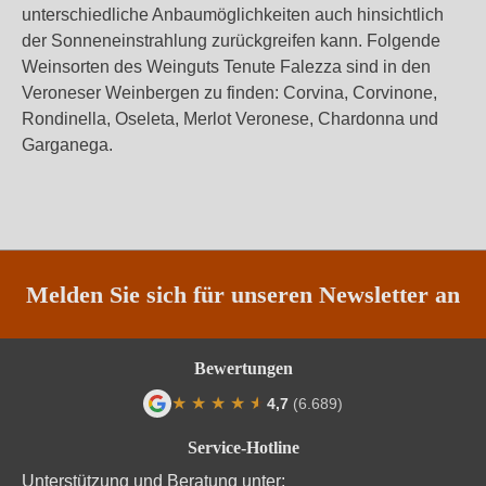
unterschiedliche Anbaumöglichkeiten auch hinsichtlich
der Sonneneinstrahlung zurückgreifen kann. Folgende
Weinsorten des Weinguts Tenute Falezza sind in den
Veroneser Weinbergen zu finden: Corvina, Corvinone,
Rondinella, Oseleta, Merlot Veronese, Chardonna und
Garganega.
Melden Sie sich für unseren Newsletter an
Bewertungen
★
★
★
★
★
★
4,7
(6.689)
Durchschnittliche Bewertung von 4.7 von
Service-Hotline
Unterstützung und Beratung unter: