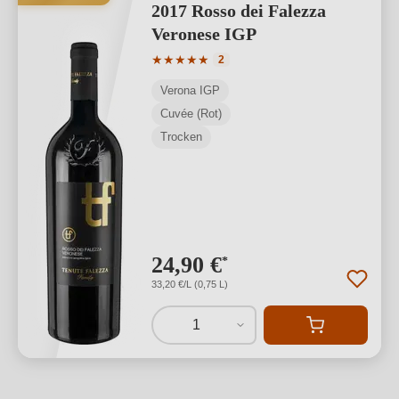
2017 Rosso dei Falezza
Veronese IGP
Durchschnittliche Bewertung von 5 von
★
★
★
★
★
2
Verona IGP
Cuvée (Rot)
Trocken
24,90 €
*
33,20 €/L (0,75 L)
1