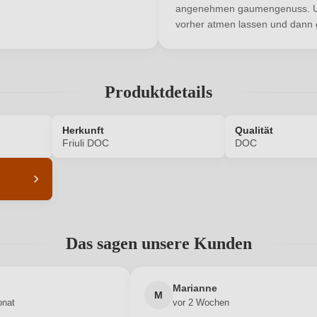
angenehmen gaumengenuss. U
vorher atmen lassen und dann 
Produktdetails
ANMELDEN
Herkunft
Qualität
Friuli DOC
DOC
6377007000
Alkoholgehalt in %
Das sagen unsere Kunden
Enthält Sulfite
Bio
Ja
Bio-Kontrollstelle
Marianne
M
onat
vor 2 Wochen
DE-ÖKO-060
Flaschenverschluss