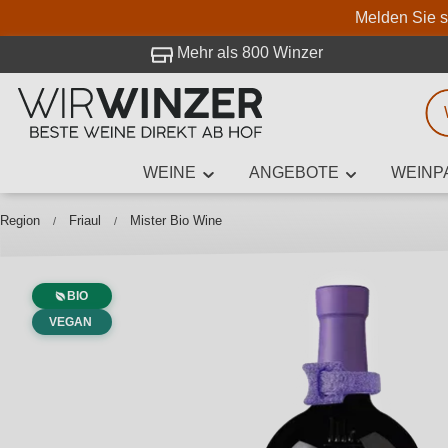
Melden Sie s
 Besuch bei WirWinzer.
Mehr als 800 Winzer
WEINE
ANGEBOTE
WEINP
Weinsuche
Mindestens 3
Region
Friaul
Mister Bio Wine
BIO
Beschre
VEGAN