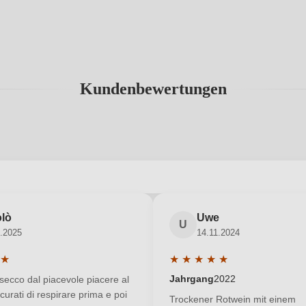
Kundenbewertungen
abgegeben werden. Bitte loggen Sie sich ein, oder erstellen Sie ein
olò
Uwe
U
.2025
14.11.2024
Neuer Kunde?
Neuer Kunde?
★
★
★
★
★
★
ittliche Bewertung von 5 von 5 Sternen
Durchschnittliche Bewertun
Jahrgang
2022
secco dal piacevole piacere al
curati di respirare prima e poi
Trockener Rotwein mit einem