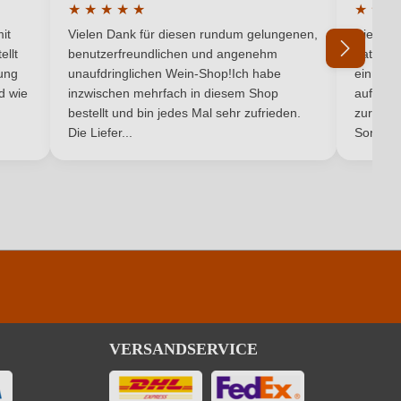
★
★
★
★
★
★
★
★
5 von 5 Sternen
Durchschnittliche Bewertung von 5 von 5 Sternen
Durchsc
it
Vielen Dank für diesen rundum gelungenen,
Die Lief
Trocken
ellt
benutzerfreundlichen und angenehm
hat ein
ung
unaufdringlichen Wein-Shop!Ich habe
einmal b
Mister Bio Wine Srl, Via Lignano Sud 7, 33053 Latisana, Italien
nd wie
inzwischen mehrfach in diesem Shop
auf dem
bestellt und bin jedes Mal sehr zufrieden.
zurück 
2023
Die Liefer...
Son...
Käse, Pasta, Rotes Fleisch
Merlot
0,5 g/L
Rot
Rotwein
VERSANDSERVICE