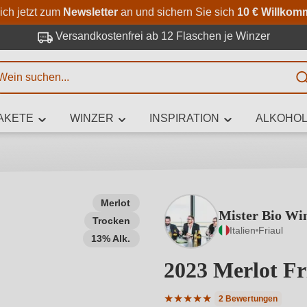
Zum Hauptinhalt springen
Zur Suche springen
Zur Hauptnavigation springe
ich jetzt zum
Newsletter
an und sichern Sie sich
10 € Willkom
Versandkostenfrei ab 12 Flaschen je Winzer
E
AKETE
WINZER
INSPIRATION
ALKOHOL
 Zeichen eingeben
Merlot
Mister Bio Wi
Trocken
iben Sie, welchen Wein Sie suchen – ob nach Geschmack, Anlass, We
Italien
Friaul
Rebsorte, Region, Winzer oder anderen Kriterien.
13% Alk.
2023 Merlot F
★
★
★
★
★
2 Bewertungen
Durchschnittliche Bewertung 