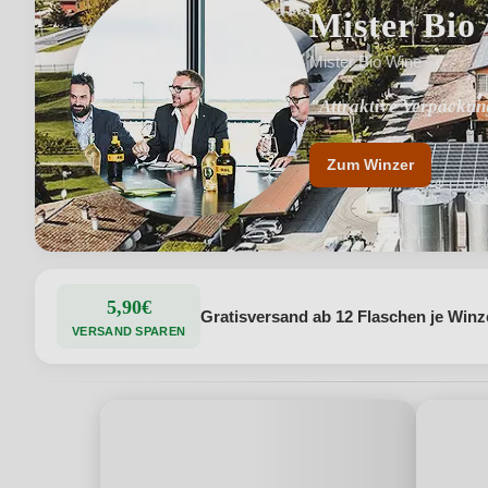
Mister Bio
Mister Bio Wine
"Attraktive Verpackun
"Einsatz von IOT-Tech
Zum Winzer
5,90€
Gratisversand ab 12 Flaschen je Winz
VERSAND SPAREN