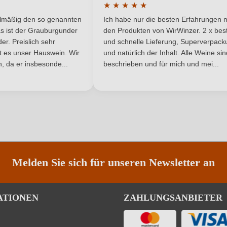
★
★
★
★
★
he Bewertung von 5 von 5 Sternen
Durchschnittliche Bewertung von 
elmäßig den so genannten
Ich habe nur die besten Erfahrungen m
Friuli DOC
Geschmack
5 Sternen
s ist der Grauburgunder
den Produkten von WirWinzer. 2 x best
r. Preislich sehr
und schnelle Lieferung, Superverpack
Mister Bio Wine
Hersteller adresse
ist es unser Hauswein. Wir
und natürlich der Inhalt. Alle Weine si
, da er insbesonde...
beschrieben und für mich und mei...
0,75 L
Jahrgang
Italien
Passt zu
DOC
Rebsorte
Friaul
Restzucker in g/L
Melden Sie sich für unseren Newsletter an
5 g/L
Traubenfarbe
Ja
Weinart
ATIONEN
ZAHLUNGSANBIETER