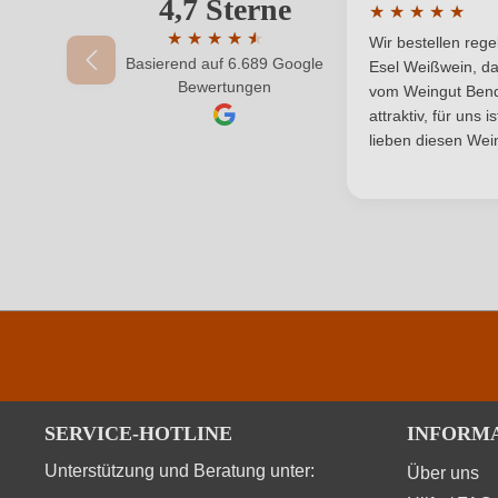
4,7 Sterne
★
★
★
★
★
Durchschnittlic
★
★
★
★
★
★
Wir bestellen reg
Geographische Angabe
Basierend auf 6.689 Google
Durchschnittliche Bewertung von 4.7 von 
Esel Weißwein, da
Bewertungen
vom Weingut Bende
Hersteller
attraktiv, für uns 
lieben diesen Wein
Inhalt
Land
Qualität
Region
Säuregehalt in g/L
Vegan
SERVICE-HOTLINE
INFORM
Unterstützung und Beratung unter:
Über uns