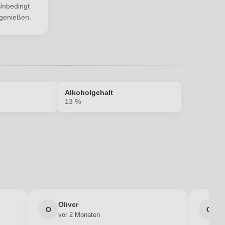
nbedingt
genießen.
Ich habe mein Passwort vergessen
Alkoholgehalt
13 %
13 %
EU
IT-BIO-015
Oliver
g
O
G
vor 2 Monaten
v
Naturkorken