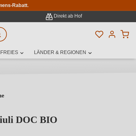
n
mens-Rabatt.
Direkt ab Hof
Du hast 0 Pro
rweiterte Suche
FREIES
LÄNDER & REGIONEN
ne
innamen,
riuli DOC BIO
von 5 von 5 Sternen