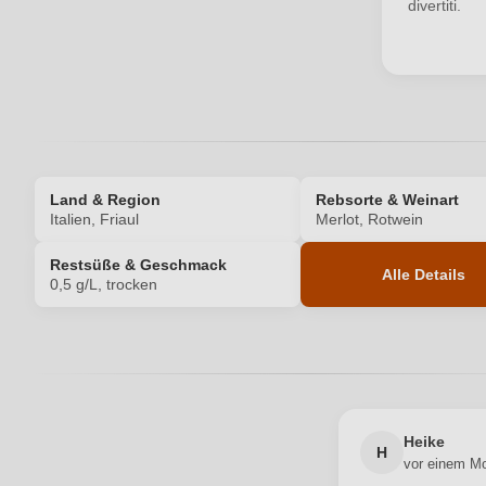
divertiti.
Ihr Passwort
Land & Region
Rebsorte & Weinart
Italien, Friaul
Merlot, Rotwein
Restsüße & Geschmack
Alle Details
0,5 g/L, trocken
Produktnummer
Allergene
Bio
Heike
H
vor einem M
Bio-Kontrollstelle Shop