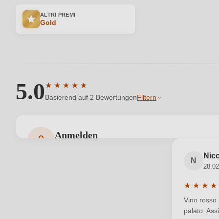
ALTRI PREMI
Gold
5.0
★
★
★
★
★
Durchschnittliche Bewertung von 5 von 5 Sternen
Basierend auf 2 Bewertungen
Filtern
Anmelden
Bewertungen können nur von angemeldeten Benutzern 
Nic
N
28.02
★
★
★
★
Durchschn
Vino rosso 
palato. Assi
Ihre E-Mail-Adresse