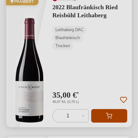
PRÄMIERT
2022 Blaufränkisch Ried
Reisbühl Leithaberg
Leithaberg DAC
Blaufränkisch
Trocken
35,00 €
*
46,67 €/L (0,75 L)
1