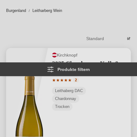
ihres Handwerks zurückblicken.
Weiterlesen
→
Burgenland
Leitharberg Wein
Kirchknopf
2025 Chardonnay Kalk &
Produkte filtern
Schiefer Leithaberg
Durchschnittliche Bewertung von 5 von
★
★
★
★
★
2
Leithaberg DAC
Chardonnay
Trocken