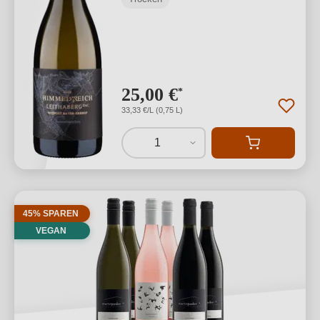
25,00 €
*
33,33 €/L (0,75 L)
1
45% SPAREN
VEGAN