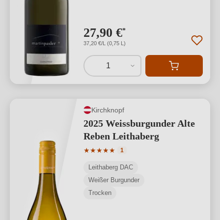
27,90 €
*
37,20 €/L (0,75 L)
1
Kirchknopf
2025 Weissburgunder Alte
Reben Leithaberg
Durchschnittliche Bewertung von 5 von
★
★
★
★
★
1
Leithaberg DAC
Weißer Burgunder
Trocken