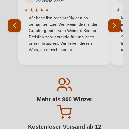
vor einem Monat
★
★
★
★
★
★
★
Durchschnittliche Bewertung von 5 von 5 Sternen
Durchs
Wir bestellen regelmäßig den so
Ich 
genannten Esel Weißwein, das ist der
mit 
Grauburgunder vom Weingut Bender.
best
Preislich sehr attraktiv, für uns ist es
Supe
unser Hauswein. Wir lieben diesen
Inha
Wein, da er insbesonde...
und 
Mehr als 800 Winzer
Kostenloser Versand ab 12