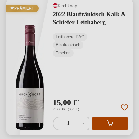
Kirchknopf
PRÄMIERT
2022 Blaufränkisch Kalk &
Schiefer Leithaberg
Leithaberg DAC
Blaufränkisch
Trocken
15,00 €
*
20,00 €/L (0,75 L)
1