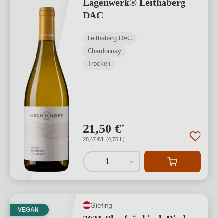
Lagenwerk® Leithaberg
DAC
Leithaberg DAC
Chardonnay
Trocken
21,50 €
*
28,67 €/L (0,75 L)
1
Giefing
VEGAN