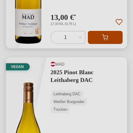
13,00 €
*
17,33 €/L (0,75 L)
1
MAD
VEGAN
2025 Pinot Blanc
Leithaberg DAC
Leithaberg DAC
Weißer Burgunder
Trocken