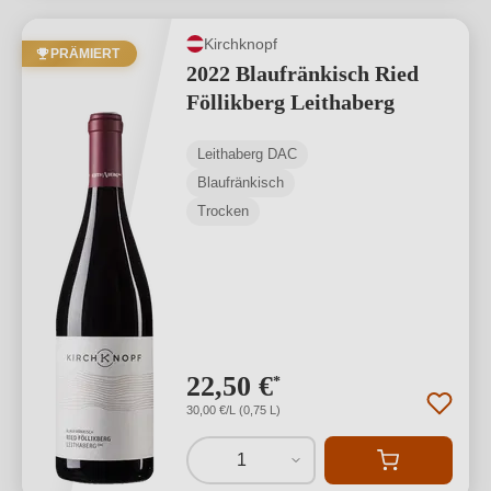
Kirchknopf
PRÄMIERT
2022 Blaufränkisch Ried
Föllikberg Leithaberg
Leithaberg DAC
Blaufränkisch
Trocken
22,50 €
*
30,00 €/L (0,75 L)
1