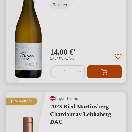
Trocken
14,00 €
*
18,67 €/L (0,75 L)
1
Bayer-Erbhof
PRÄMIERT
2023 Ried Martinsberg
Chardonnay Leithaberg
DAC