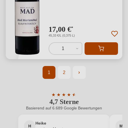
17,00 €
*
45,33 €/L (0,375 L)
1
1
2
Seite
Seite
★
★
★
★
★
★
4,7 Sterne
Durchschnittliche Bewertung von 4.7 
Basierend auf 6.689 Google Bewertungen
Heike
H
M