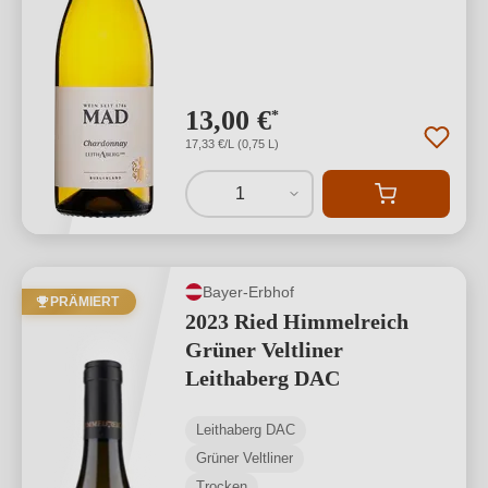
13,00 €
*
17,33 €/L (0,75 L)
1
Bayer-Erbhof
PRÄMIERT
2023 Ried Himmelreich
Grüner Veltliner
Leithaberg DAC
Leithaberg DAC
Grüner Veltliner
Trocken