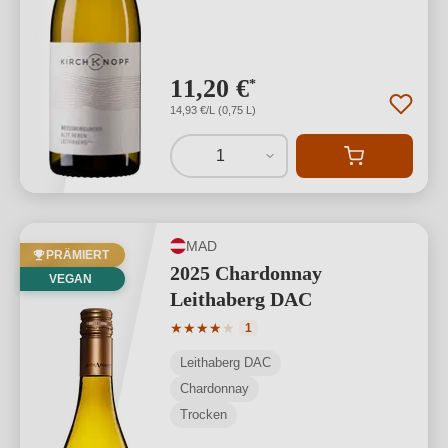
11,20 €
*
14,93 €/L (0,75 L)
1
MAD
PRÄMIERT
2025 Chardonnay
VEGAN
Leithaberg DAC
Durchschnittliche Bewertung von 4 von
★
★
★
★
★
1
Leithaberg DAC
Chardonnay
Trocken