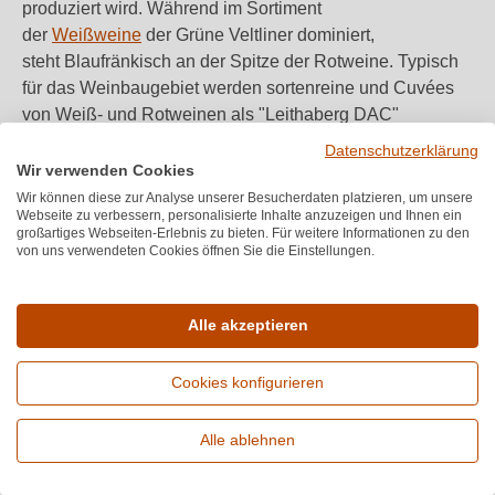
produziert wird. Während im Sortiment
der
Weißweine
der Grüne Veltliner dominiert,
steht Blaufränkisch an der Spitze der Rotweine. Typisch
für das Weinbaugebiet werden sortenreine und Cuvées
von Weiß- und Rotweinen als "Leithaberg DAC"
vermarktet.
Datenschutzerklärung
Wir verwenden Cookies
Wir können diese zur Analyse unserer Besucherdaten platzieren, um unsere
Weine dieser Qualitätsstufe überzeugen durch ihre
Webseite zu verbessern, personalisierte Inhalte anzuzeigen und Ihnen ein
Mineralität, Würze, Kraft und Frucht. Blaufränkisch brilliert
großartiges Webseiten-Erlebnis zu bieten. Für weitere Informationen zu den
von uns verwendeten Cookies öffnen Sie die Einstellungen.
durch Aromen von dunklen Beeren und überrascht mit
Frische und Eleganz. Der Anbau aller Rebsorten erfolgt
überwiegend naturnah. Ruhe und professionelle
Alle akzeptieren
Gelassenheit bestimmen den Ablauf im Keller. Weine aus
dem Gebiet Leithaberg dürfen sich Zeit zum Entwickeln
Cookies konfigurieren
und Reifen nehmen, was im Glas zu schmecken ist und
Kenner lieben.
Alle ablehnen
Erweiterte Suche