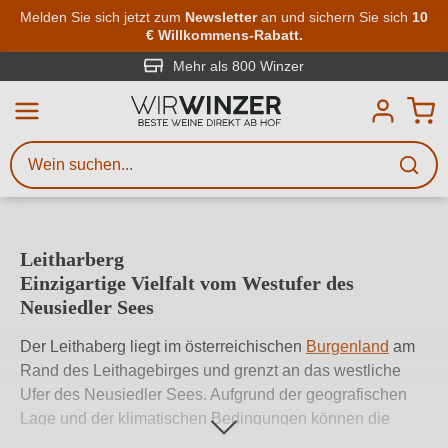
Zum Hauptinhalt springen
Melden Sie sich jetzt zum
Newsletter
an und sichern Sie sich
10
€ Willkommens-Rabatt.
Weinsuche
Mindestens 3 Zeichen eingeben
Mehr als 800 Winzer
Beschreiben Sie, welchen Wein
Sie suchen – ob nach Geschmack,
Anlass, Weinnamen, Rebsorte,
Region, Winzer oder anderen
Leitharberg
Kriterien.
Einzigartige Vielfalt vom Westufer des
Neusiedler Sees
Der Leithaberg liegt im österreichischen
Burgenland
am
Rand des Leithagebirges und grenzt an das westliche
Ufer des Neusiedler Sees. Aufgrund der geografischen
Lage und der klimatischen Bedingungen können die
Winzer des Gebietes auf eine jahrtausendealte Tradition