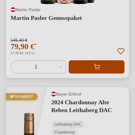
Martin Pasler
Martin Pasler Genusspaket
145,40 €
79,90 €
*
17,76 €/L (4,5 L)
1
Bayer-Erbhof
PRÄMIERT
2024 Chardonnay Alte
Reben Leithaberg DAC
Leithaberg DAC
Chardonnay