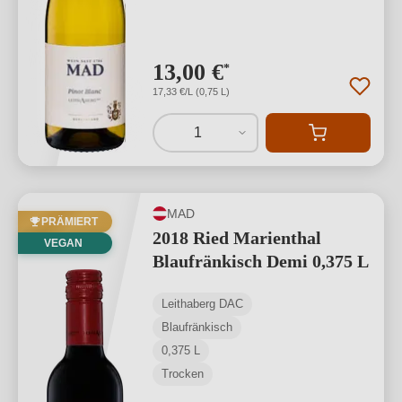
13,00 €
*
17,33 €/L (0,75 L)
1
MAD
PRÄMIERT
2018 Ried Marienthal
VEGAN
Blaufränkisch Demi 0,375 L
Leithaberg DAC
Blaufränkisch
0,375 L
Trocken