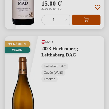
15,00 €
*
20,00 €/L (0,75 L)
1
MAD
PRÄMIERT
2023 Hochenperg
VEGAN
Leithaberg DAC
Leithaberg DAC
Cuvée (Weiß)
Trocken