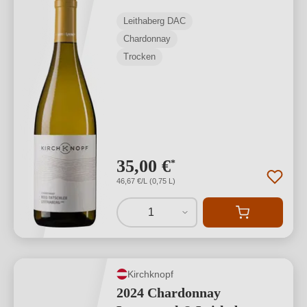
Leithaberg DAC
Chardonnay
Trocken
35,00 €
*
46,67 €/L (0,75 L)
1
Kirchknopf
2024 Chardonnay