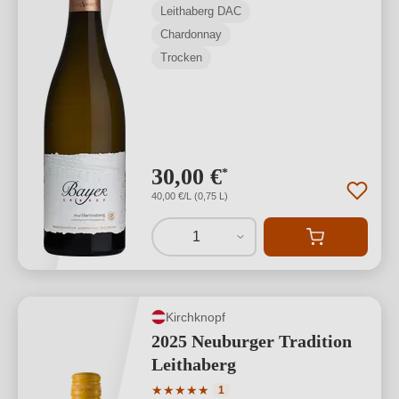
Leithaberg DAC
Chardonnay
Trocken
30,00 €
*
40,00 €/L (0,75 L)
1
Kirchknopf
2025 Neuburger Tradition
Leithaberg
Durchschnittliche Bewertung von 5 von
★
★
★
★
★
1