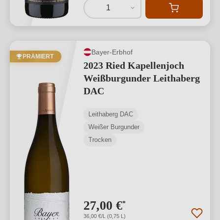
1
Bayer-Erbhof
PRÄMIERT
2023 Ried Kapellenjoch
Weißburgunder Leithaberg
DAC
Leithaberg DAC
Weißer Burgunder
Trocken
27,00 €
*
36,00 €/L (0,75 L)