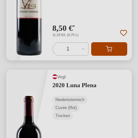
8,50 €
*
11,33 €/L (0,75 L)
1
Vogl
2020 Luna Plena
Niederösterreich
Cuvée (Rot)
Trocken