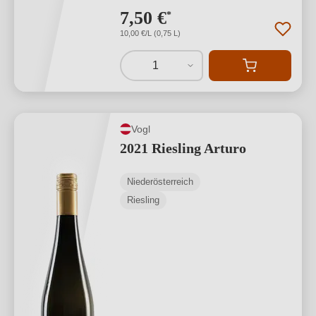
7,50 €
*
10,00 €/L (0,75 L)
1
Vogl
2021 Riesling Arturo
Niederösterreich
Riesling