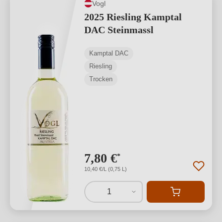
Vogl
2025 Riesling Kamptal
DAC Steinmassl
Kamptal DAC
Riesling
Trocken
7,80 €
*
10,40 €/L (0,75 L)
1