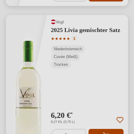
Vogl
2025 Livia gemischter Satz
Durchschnittliche Bewertung von 5 von
★
★
★
★
★
1
Niederösterreich
Cuvée (Weiß)
Trocken
6,20 €
*
8,27 €/L (0,75 L)