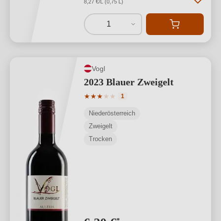
8,27 €/L (0,75 L)
1
Vogl
2023 Blauer Zweigelt
Durchschnittliche Bewertung von 3 von
★
★
★
★
★
1
Niederösterreich
Zweigelt
Trocken
*