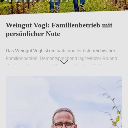
Familienbetrieb in 4. Generation
Weingut Vogl: Familienbetrieb mit
persönlicher Note
Das Weingut Vogl ist ein traditioneller österreichischer
Familienbetrieb. Dementsprechend legt Winzer Roland
Vogl ganz besonderen Wert darauf, seinen Weinen eine
persönliche Note zu verleihen. Boden und Weinstöcke
werden stets von ihm und seiner Familie selbst
bewirtschaftet, sodass er für größte Sorgfalt und Liebe zur
Natur bei der Arbeit garantieren kann.
Weiterlesen
→