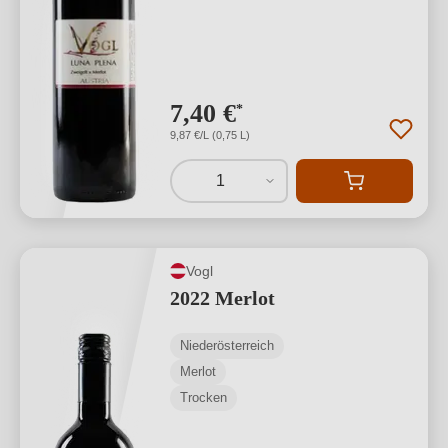
7,40 €
*
9,87 €/L (0,75 L)
1
Vogl
2022 Merlot
Niederösterreich
Merlot
Trocken