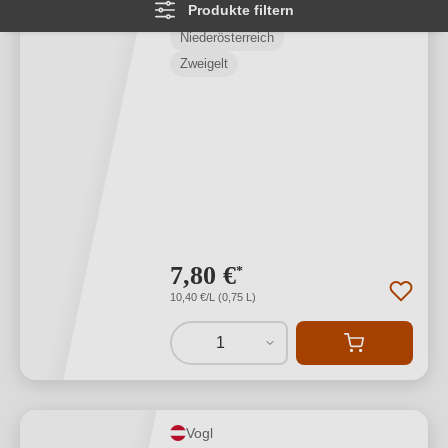
Produkte filtern
Niederösterreich
Zweigelt
7,80 €
*
10,40 €/L (0,75 L)
1
Vogl