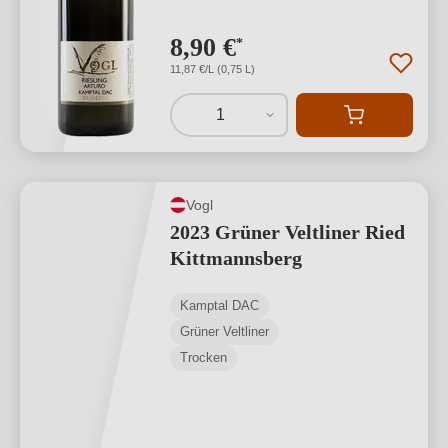
8,90 €
*
11,87 €/L (0,75 L)
1
Vogl
2023 Grüner Veltliner Ried
Kittmannsberg
Kamptal DAC
Grüner Veltliner
Trocken