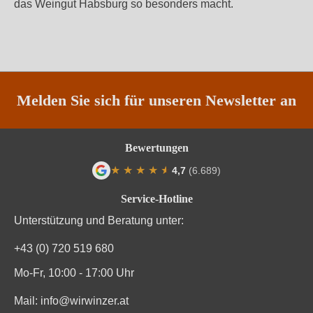
das Weingut Habsburg so besonders macht.
Melden Sie sich für unseren Newsletter an
Bewertungen
★
★
★
★
★
★
4,7
(6.689)
Durchschnittliche Bewertung von 4.7 von
Service-Hotline
Unterstützung und Beratung unter:
+43 (0) 720 519 680
Mo-Fr, 10:00 - 17:00 Uhr
Mail:
info@wirwinzer.at