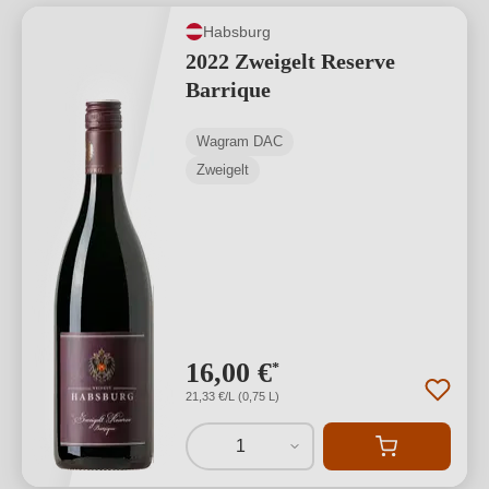
Habsburg
2022 Zweigelt Reserve
Barrique
Wagram DAC
Zweigelt
16,00 €
*
21,33 €/L (0,75 L)
1