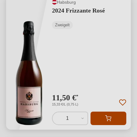
Habsburg
2024 Frizzante Rosé
Zweigelt
11,50 €
*
15,33 €/L (0,75 L)
1