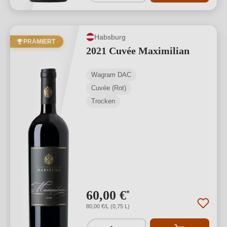
Habsburg
PRÄMIERT
2021 Cuvée Maximilian
Wagram DAC
Cuvée (Rot)
Trocken
60,00 €
*
80,00 €/L (0,75 L)