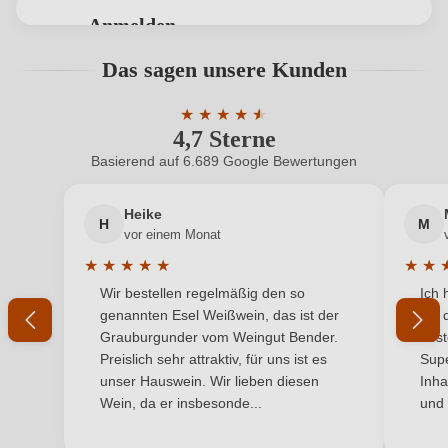
Geschmack
Trocken
Anmelden
Hersteller
Principe di Corleone
Bewertungen können nur von angemeldeten
Das sagen unsere Kunden
Benutzern abgegeben werden. Bitte loggen Sie sich
Hersteller
Principe di Corleone - Pollara Srl, C.da Malvello S.P. 4
ein, oder erstellen Sie einen neuen Account.
adresse
★
Bis Km 2 snc, 90046 Monreale, Italien
★
★
★
★
★
4,7 Sterne
Durchschnittliche Bewertung von 4.7 
Inhalt
0,75 L
Basierend auf 6.689 Google Bewertungen
Neuer Kunde?
Neuer Kunde?
Jahrgang
2025
Heike
H
M
Ihre E-Mail-Adresse
vor einem Monat
Land
Italien
★
★
★
★
★
★
★
Durchschnittliche Bewertung von 5 von 5 Sternen
Durchs
Wir bestellen regelmäßig den so
Ich 
Ort
Ihr Passwort
SICILIA
genannten Esel Weißwein, das ist der
mit 
Grauburgunder vom Weingut Bender.
best
Passt zu
Käse, Pasta, Rotes Fleisch
Ich habe mein Passwort vergessen
Preislich sehr attraktiv, für uns ist es
Supe
unser Hauswein. Wir lieben diesen
Inha
Qualität
IGP
Wein, da er insbesonde...
und 
ANMELDEN
Rebsorte
Nerello Mascalese