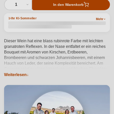
1
In den Warenkorb
Ihr KI-Sommelier
Mehr
Dieser Wein hat eine blass rubinrote Farbe mit leichten
granatroten Reflexen. In der Nase entfaltet er ein reiches
Bouquet mit Aromen von Kirschen, Erdbeeren,
Brombeeren und schwarzen Johannisbeeren, mit einem
Hauch von Leder, der seine Komplexität bereichert. Am
Gaumen zeigt er einen intensiven und frischen Charakter,
der perfekt ausgeglichen ist. Die Tannine sind delikat und
Weiterlesen
bieten ein weiches und angenehmes Gefühl. Der letzte
Schluck hinterlässt einen befriedigenden Nachklang, ideal
für alle, die ein harmonisches und umhüllendes Erlebnis
suchen.
Produktdetails anzeigen →