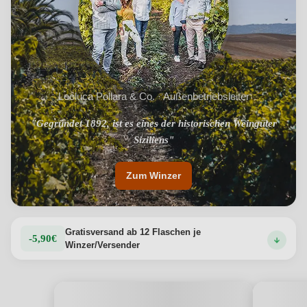
Leoluca Pollara & Co. · Außenbetriebsleiter
"Gegründet 1892, ist es eines der historischen Weingüter
"Wahre Meisterwerke in der Flasche"
Siziliens"
Zum Winzer
Gratisversand ab 12 Flaschen je
-5,90€
Winzer/Versender