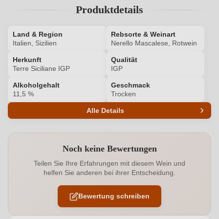
Produktdetails
Land & Region
Rebsorte & Weinart
Italien, Sizilien
Nerello Mascalese, Rotwein
Herkunft
Qualität
Terre Siciliane IGP
IGP
Alkoholgehalt
Geschmack
11,5 %
Trocken
Alle Details
Produktnummer
6170004000
Noch keine Bewertungen
Alkoholgehalt in %
11,5 %
Teilen Sie Ihre Erfahrungen mit diesem Wein und
helfen Sie anderen bei ihrer Entscheidung.
Allergene
Enthält Sulfite
Bewertung schreiben
Geographische Angabe
Terre Siciliane IGP