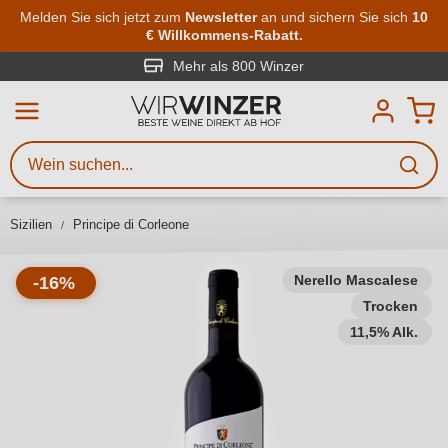
Zum Hauptinhalt springen
Melden Sie sich jetzt zum
Newsletter
an und sichern Sie sich
10
€ Willkommens-Rabatt.
Weinsuche
Mindestens 3 Zeichen eingeben
Mehr als 800 Winzer
Beschreiben Sie, welchen Wein
Sie suchen – ob nach Geschmack,
Anlass, Weinnamen, Rebsorte,
Sizilien
Principe di Corleone
Region, Winzer oder anderen
Kriterien.
Nerello Mascalese
-16%
Trocken
11,5% Alk.