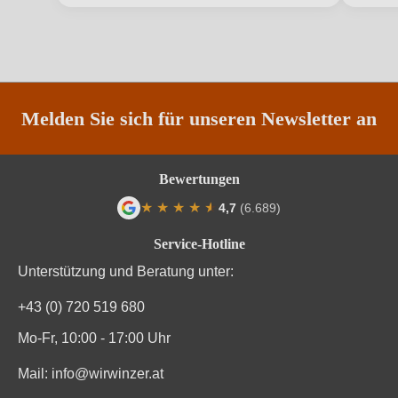
Region
Sizilien
Traubenfarbe
Rot
Weinart
Rotwein
Melden Sie sich für unseren Newsletter an
Nährwertangaben
Bewertungen
★
★
★
★
★
★
4,7
(6.689)
Durchschnittliche nährwertangaben
pro 100 ml
Durchschnittliche Bewertung von 4.7 von
Service-Hotline
Brennwert
277 kJ / 66 kcal
Unterstützung und Beratung unter:
Kohlenhydrate
0.4 g
+43 (0) 720 519 680
Kohlenhydrate davon Zucker
0.18 g
Mo-Fr, 10:00 - 17:00 Uhr
Mail:
info@wirwinzer.at
Trauben, Konservierungsstoffe (Sulfite). Enthält
Zutaten
geringfügige Mengen von Fett, gesättigten Fettsäuren,