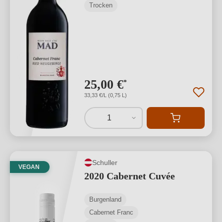
Trocken
25,00 €
*
33,33 €/L (0,75 L)
1
Schuller
VEGAN
2020 Cabernet Cuvée
Burgenland
Cabernet Franc