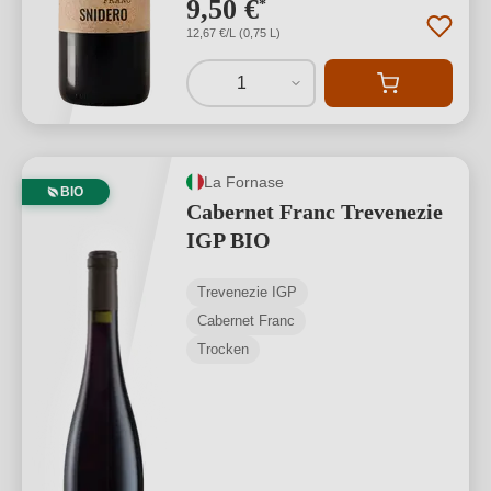
9,50 €
*
12,67 €/L (0,75 L)
1
La Fornase
BIO
Cabernet Franc Trevenezie
IGP BIO
Trevenezie IGP
Cabernet Franc
Trocken