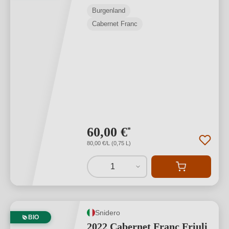
Burgenland
Cabernet Franc
60,00 €
*
80,00 €/L (0,75 L)
1
Snidero
BIO
2022 Cabernet Franc Friuli