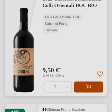
Colli Orientali DOC BIO
Friuli Colli Orientali DOC
Cabernet Franc
Trocken
9,50 €
*
12,67 €/L (0,75 L)
1
Château Franc-Baudron
BIO