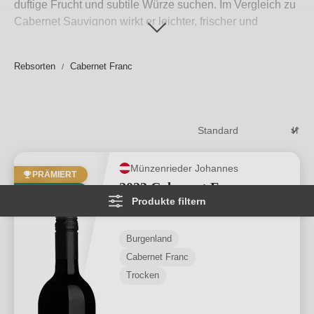
duftige Frucht und subtile Würze suchen. Im Vergleich zu
Cabernet Sauvignon wirkt er leichter, frischer und
aromatisch vielfältiger. Mit Noten von roten Beeren,
Veilchen, Kräutern und einer zarten Paprikanuance
Rebsorten
Cabernet Franc
überzeugt er jung wie gereift.
Auf WirWinzer entdecken Sie authentische
Cabernet
Franc aus Österreich
– direkt von Winzern aus dem
Burgenland
und der Steiermark. Ob reinsortig oder in
eleganter Cuvée-Tradition: Hier treffen Balance, Struktur
und charaktervolle Eleganz aufeinander – ideal für
Münzenrieder Johannes
Genießer, die Nuancen schätzen und
Rotwein online
PRÄMIERT
2023 Cabernet Franc
kaufen
möchten.
Weiterlesen
→
VEGAN
Produkte filtern
Reserve
Burgenland
Cabernet Franc
Trocken