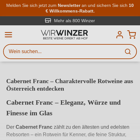
Zum Hauptinhalt springen
Melden Sie sich jetzt zum
Newsletter
an und sichern Sie sich
10
€ Willkommens-Rabatt.
Weinsuche
Mindestens 3 Zeichen eingeben
Mehr als 800 Winzer
Beschreiben Sie, welchen Wein
Sie suchen – ob nach Geschmack,
Anlass, Weinnamen, Rebsorte,
Region, Winzer oder anderen
Cabernet Franc – Charaktervolle Rotweine aus
Kriterien.
Österreich entdecken
Cabernet Franc – Eleganz, Würze und
Finesse im Glas
Der
Cabernet Franc
zählt zu den ältesten und edelsten
Rebsorten – ein Rotwein für Kenner, die feine Struktur,