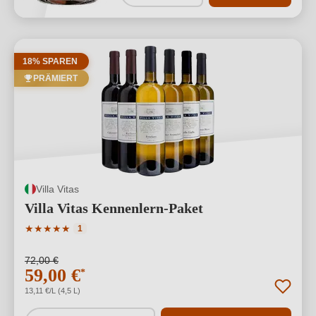
18% SPAREN
PRÄMIERT
Villa Vitas
Villa Vitas Kennenlern-Paket
Durchschnittliche Bewertung von 5 von 5 Sternen
★
★
★
★
★
1
72,00 €
59,00 €
*
13,11 €/L (4,5 L)