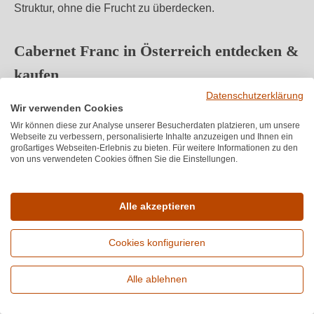
Struktur, ohne die Frucht zu überdecken.
Cabernet Franc in Österreich entdecken &
kaufen
Datenschutzerklärung
Entdecken Sie
Cabernet Franc Österreich
von
Wir verwenden Cookies
prägenden Winzern aus dem
Burgenland
und der
Wir können diese zur Analyse unserer Besucherdaten platzieren, um unsere
Webseite zu verbessern, personalisierte Inhalte anzuzeigen und Ihnen ein
Steiermark sowie charaktervolle Interpretationen aus
großartiges Webseiten-Erlebnis zu bieten. Für weitere Informationen zu den
Frankreich und
Italien
. Filtern Sie nach Jahrgang,
von uns verwendeten Cookies öffnen Sie die Einstellungen.
Ausbau oder Herkunftsbezeichnung (z. B. DAC) und
finden Sie Ihren Stil – von saftig-frisch bis kraftvoll-würzig.
Jetzt
Cabernet Franc kaufen
Alle akzeptieren
und direkt vom Winzer
genießen.
Cookies konfigurieren
Speiseempfehlungen zu Cabernet Franc
Alle ablehnen
Erweiterte Suche
Die Rebsorte ist ein vielseitiger Begleiter – elegant, frisch