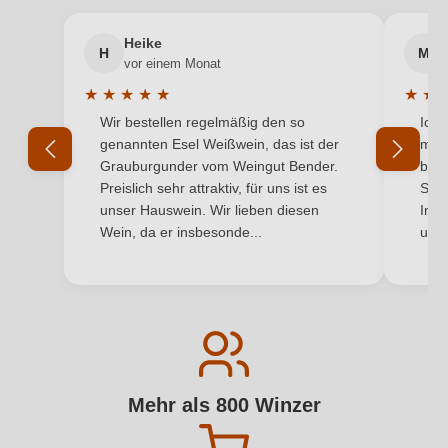
Heike
H
M
vor einem Monat
★
★
★
★
★
★
★
Durchschnittliche Bewertung von 5 von 5 Sternen
Durchs
Wir bestellen regelmäßig den so
Ich 
genannten Esel Weißwein, das ist der
mit 
Grauburgunder vom Weingut Bender.
best
Preislich sehr attraktiv, für uns ist es
Supe
unser Hauswein. Wir lieben diesen
Inha
Wein, da er insbesonde...
und 
Mehr als 800 Winzer