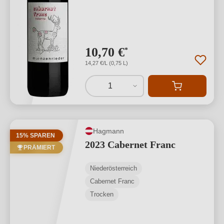
10,70 €
*
14,27 €/L (0,75 L)
1
Hagmann
15% SPAREN
2023 Cabernet Franc
PRÄMIERT
Niederösterreich
Cabernet Franc
Trocken