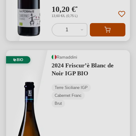
10,20 €
*
13,60 €/L (0,75 L)
1
Ramaddini
BIO
2024 Friscur’è Blanc de
Noir IGP BIO
Terre Siciliane IGP
Cabernet Franc
Brut