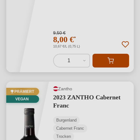
9,50 €
8,00 €
*
10,67 €/L (0,75 L)
1
Zantho
PRÄMIERT
2023 ZANTHO Cabernet
VEGAN
Franc
Burgenland
Cabernet Franc
Trocken