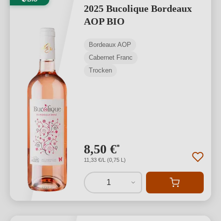
2025 Bucolique Bordeaux
AOP BIO
Bordeaux AOP
Cabernet Franc
Trocken
8,50 €
*
11,33 €/L (0,75 L)
1