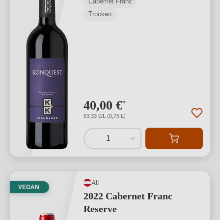
Cabernet Franc
Trocken
40,00 €
*
53,33 €/L (0,75 L)
1
Alt
VEGAN
2022 Cabernet Franc
Reserve