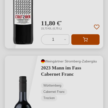
11,80 €
*
15,73 €/L (0,75 L)
1
Weingärtner Stromberg-Zabergäu
2023 Mann im Fass
Cabernet Franc
Württemberg
Cabernet Franc
Trocken