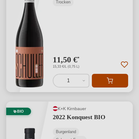
Trocken
11,50 €
*
15,33 €/L (0,75 L)
1
K+K Kirnbauer
BIO
2022 Konquest BIO
Burgenland