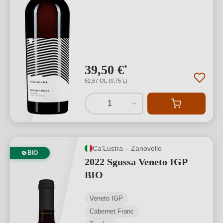
39,50 €
*
52,67 €/L (0,75 L)
1
Ca’Lustra – Zanovello
BIO
2022 Sgussa Veneto IGP
BIO
Veneto IGP
Cabernet Franc