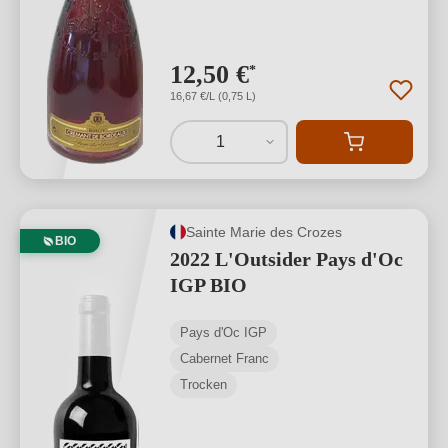
12,50 €
*
16,67 €/L (0,75 L)
1
Sainte Marie des Crozes
BIO
2022 L'Outsider Pays d'Oc
IGP BIO
Pays d'Oc IGP
Cabernet Franc
Trocken