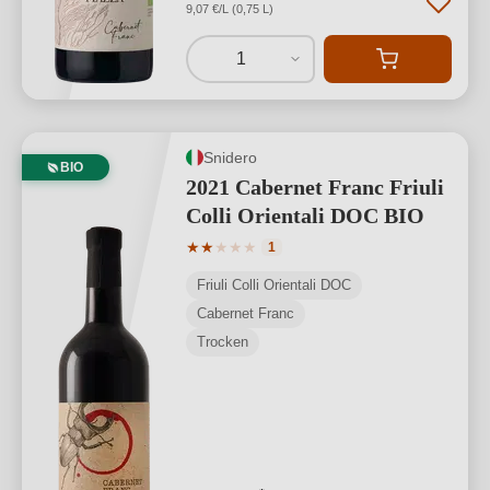
9,07 €/L (0,75 L)
1
Snidero
BIO
2021 Cabernet Franc Friuli
Colli Orientali DOC BIO
Durchschnittliche Bewertung von 2 von
★
★
★
★
★
1
Friuli Colli Orientali DOC
Cabernet Franc
Trocken