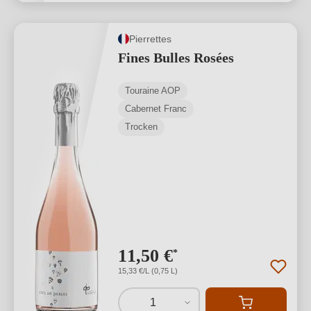
Pierrettes
Fines Bulles Rosées
Touraine AOP
Cabernet Franc
Trocken
11,50 €
*
15,33 €/L (0,75 L)
1