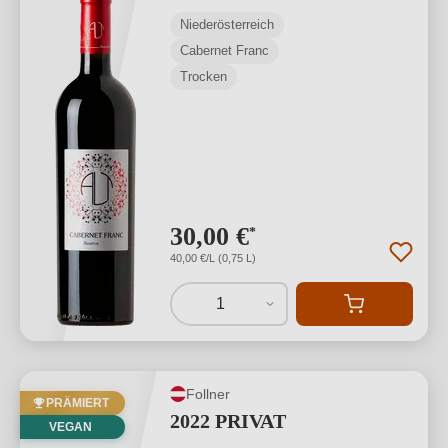
Niederösterreich
Cabernet Franc
Trocken
30,00 €
*
40,00 €/L (0,75 L)
1
Follner
PRÄMIERT
2022 PRIVAT
VEGAN