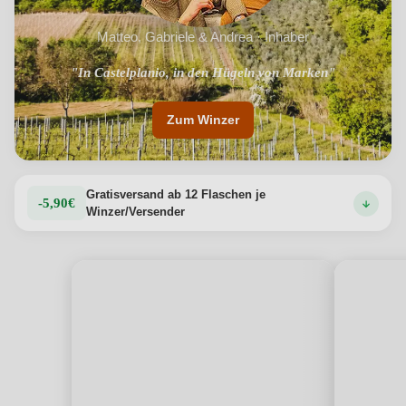
Matteo, Gabriele & Andrea · Inhaber
"In Castelplanio, in den Hügeln von Marken"
Zum Winzer
Gratisversand ab 12 Flaschen je
-5,90€
Winzer/Versender