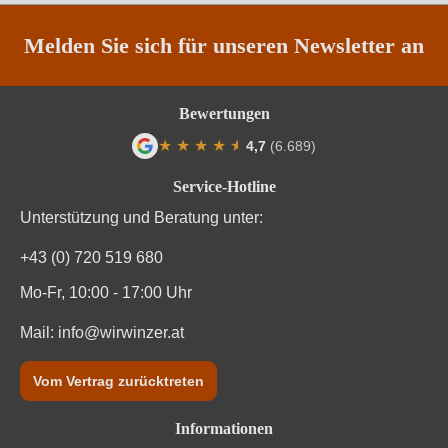
Passt zu
Antipasti, Fisch, Käse
Melden Sie sich für unseren Newsletter an
Qualität
DOC
Rebsorte
Verdicchio Bianco
Bewertungen
★
★
★
★
★
★
4,7
(6.689)
Region
Marken
Durchschnittliche Bewertung von 4.7 von
Service-Hotline
Traubenfarbe
Weiß
Unterstützung und Beratung unter:
Weinart
Weißwein
+43 (0) 720 519 680
Mo-Fr, 10:00 - 17:00 Uhr
Nährwertangaben
Mail:
info@wirwinzer.at
Durchschnittliche nährwertangaben
pro 100 ml
Vom Vertrag zurücktreten
Brennwert
310 kJ / 74 kcal
Informationen
Kohlenhydrate
0.8 g