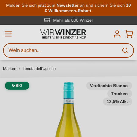
Zum Hauptinhalt springen
Melden Sie sich jetzt zum
Newsletter
an und sichern Sie sich
10
€ Willkommens-Rabatt.
Weinsuche
Mindestens 3 Zeichen eingeben
Mehr als 800 Winzer
Beschreiben Sie, welchen Wein
Sie suchen – ob nach Geschmack,
Anlass, Weinnamen, Rebsorte,
Marken
Tenuta dell'Ugolino
Region, Winzer oder anderen
Kriterien.
Verdicchio Bianco
BIO
Trocken
12,5% Alk.