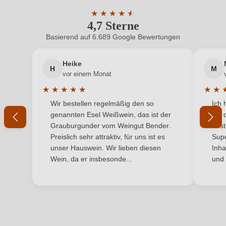
Bio-Kontrollstelle
IT-BIO-015
ein, oder erstellen Sie einen neuen Account.
★
★
★
★
★
★
4,7 Sterne
Durchschnittliche Bewertung von 4.7 
Bio-Kontrollstelle Shop
DE-ÖKO-060
Basierend auf 6.689 Google Bewertungen
Neuer Kunde?
Neuer Kunde?
Geographische
Verdicchio dei Castelli di Jesi Classico
Angabe
DOC
Heike
H
M
Ihre E-Mail-Adresse
vor einem Monat
Geschmack
Trocken
★
★
★
★
★
★
★
Durchschnittliche Bewertung von 5 von 5 Sternen
Durchs
Wir bestellen regelmäßig den so
Ich 
Hersteller
Ihr Passwort
Tenuta dell'Ugolino
genannten Esel Weißwein, das ist der
mit 
Grauburgunder vom Weingut Bender.
best
Hersteller
Società Agricola Tenuta dell'Ugolino di Petrini e Foroni
Ich habe mein Passwort vergessen
Preislich sehr attraktiv, für uns ist es
Supe
adresse
S.S., Via Copparoni 32, 60031 Castelplanio, Italien
unser Hauswein. Wir lieben diesen
Inha
Wein, da er insbesonde...
und 
Inhalt
0,75 L
ANMELDEN
Jahrgang
2025
Land
Italien