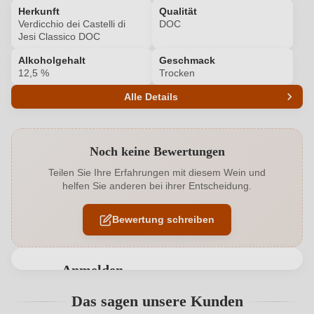
Herkunft
Qualität
Verdicchio dei Castelli di
DOC
Jesi Classico DOC
Alkoholgehalt
Geschmack
12,5 %
Trocken
Alle Details
Produktnummer
6257001000
Noch keine Bewertungen
Alkoholgehalt in %
12,5 %
Teilen Sie Ihre Erfahrungen mit diesem Wein und
helfen Sie anderen bei ihrer Entscheidung.
Allergene
Enthält Sulfite
Bewertung schreiben
Ausbau
Edelstahltank
Bio
EU
Anmelden
Bio
Ja
Bewertungen können nur von angemeldeten
Das sagen unsere Kunden
Benutzern abgegeben werden. Bitte loggen Sie sich