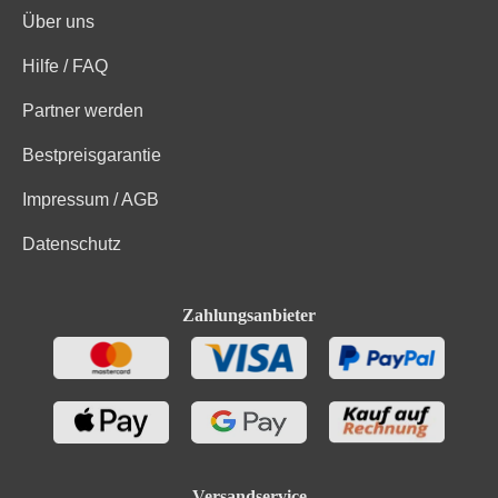
Über uns
Kohlenhydrate davon Zucker
0.1 g
Hilfe / FAQ
Bio-Trauben, Enthält Sulfite. Enthält geringfügige
Partner werden
Zutaten
Mengen von Fett, gesättigten Fettsäuren, Eiweiß und
Salz
Bestpreisgarantie
Impressum / AGB
Datenschutz
Zahlungsanbieter
Versandservice