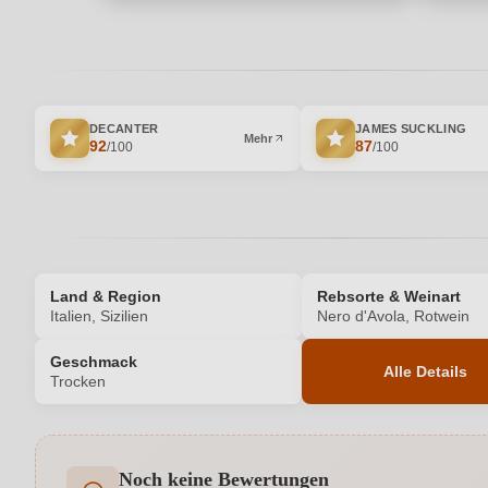
DECANTER
JAMES SUCKLING
Mehr
92
87
/100
/100
Land & Region
Rebsorte & Weinart
Italien, Sizilien
Nero d'Avola, Rotwein
Geschmack
Alle Details
Trocken
Produktnummer
Noch keine Bewertungen
Allergene