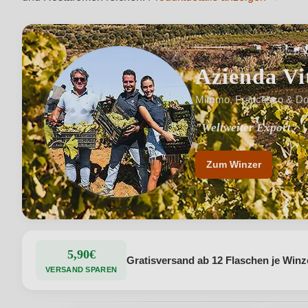
Azienda Vit
Mimmo, Francesco & Dom
"Weltweiter Export"
"Weine mit exotische 
Zum Winzer
5,90€
Gratisversand ab 12 Flaschen je Winz
VERSAND SPAREN