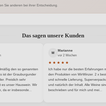
en Sie anderen bei ihrer Entscheidung.
, James Suckling, Luca Maroni
Bio
Ja
Bio-Kontrollstelle
abgegeben werden. Bitte loggen Sie sich ein, oder erstellen Sie ein
DE-ÖKO-060
Geographische Angabe
Das sagen unsere Kunden
Trocken
Hersteller
Neuer Kunde?
Neuer Kunde?
Marianne
Domiziana, Via Giacomo Matteotti
M
Inhalt
n
vor 2 Wochen
2, 90047 Partinico, Italien
★
★
★
★
★
he Bewertung von 5 von 5 Sternen
Durchschnittliche Bewertung von 
2022
Land
elmäßig den so genannten
Ich habe nur die besten Erfahrungen m
5 Sternen
s ist der Grauburgunder
den Produkten von WirWinzer. 2 x best
DOC
Rebsorte
r. Preislich sehr
und schnelle Lieferung, Superverpack
ist es unser Hauswein. Wir
und natürlich der Inhalt. Alle Weine si
, da er insbesonde...
Sizilien
beschrieben und für mich und mei...
Traubenfarbe
Rotwein
ANMELDEN