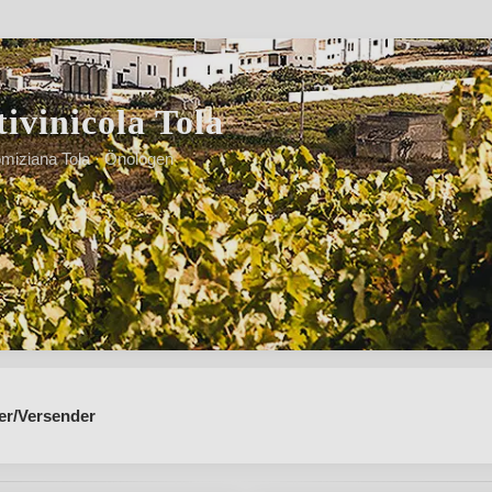
ivinicola Tola
iziana Tola · Önologen
Aromen des sizilianischen Landes"
er/Versender