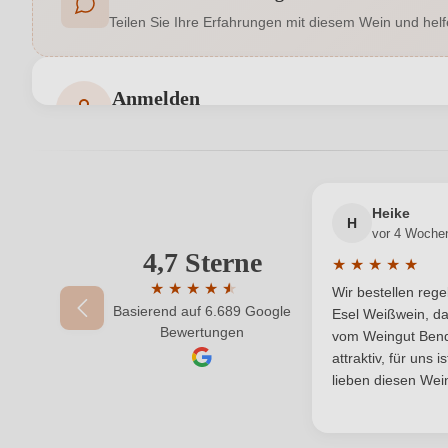
Teilen Sie Ihre Erfahrungen mit diesem Wein und helf
Auszeichnungen
Decanter, Gambero Rosso
Bio
Anmelden
Bewertungen können nur von angemeldeten Benutzern 
Bio-Kontrollstelle Shop
Geschmack
Heike
Hersteller
Azienda Vitivinicola Tola Girolamo Sas di Tola 
H
vor 4 Woche
adresse
4,7 Sterne
Ihre E-Mail-Adresse
★
★
★
★
★
Durchschnittlic
Jahrgang
★
★
★
★
★
★
Wir bestellen reg
Basierend auf 6.689 Google
Durchschnittliche Bewertung von 4.7 von 
Esel Weißwein, da
Ihr Passwort
Bewertungen
Qualität
vom Weingut Bende
attraktiv, für uns 
Region
lieben diesen Wein
Weinart