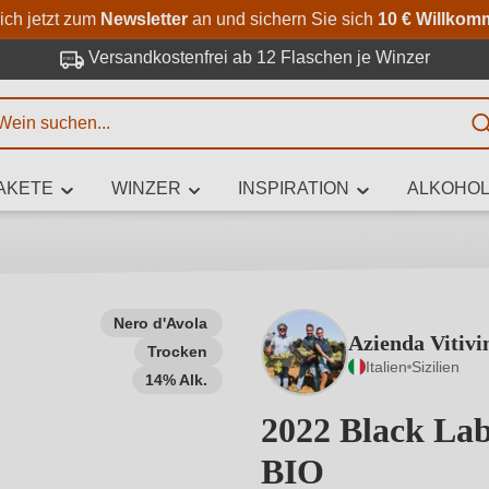
Zum Hauptinhalt springen
Zur Suche springen
Zur Hauptnavigation springe
ich jetzt zum
Newsletter
an und sichern Sie sich
10 € Willkom
Versandkostenfrei ab 12 Flaschen je Winzer
E
AKETE
WINZER
INSPIRATION
ALKOHOL
 Zeichen eingeben
Nero d'Avola
Azienda Vitivi
Trocken
iben Sie, welchen Wein Sie suchen – ob nach Geschmack, Anlass, We
Italien
Sizilien
Rebsorte, Region, Winzer oder anderen Kriterien.
14% Alk.
2022 Black Labe
BIO