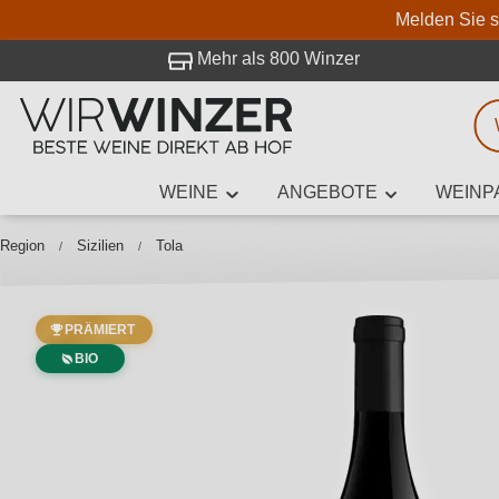
Melden Sie s
 Besuch bei WirWinzer.
Mehr als 800 Winzer
WEINE
ANGEBOTE
WEINP
Weinsuche
Mindestens 3
Region
Sizilien
Tola
PRÄMIERT
Beschre
BIO