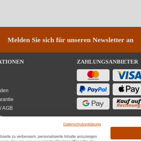
Melden Sie sich für unseren Newsletter an
ATIONEN
ZAHLUNGSANBIETER
rden
rantie
/ AGB
z
Datenschutzerklärung
seite zu verbessern, personalisierte Inhalte anzuzeigen
UNGEN