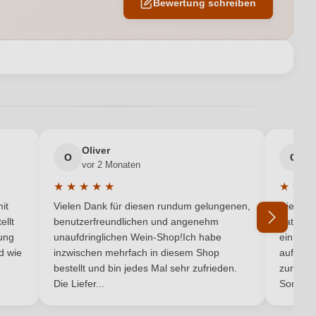
Bewertung schreiben
EU
IT-BIO-004
en neuen Account.
Sicilia DOC
Tola
Oliver
g
O
G
0,75 L
vor 2 Monaten
v
★
★
★
★
★
★
★
★
5 von 5 Sternen
Durchschnittliche Bewertung von 5 von 5 Sternen
Durchsc
Italien
it
Vielen Dank für diesen rundum gelungenen,
Die Lief
ellt
benutzerfreundlichen und angenehm
hat ein
Nero d'Avola
ung
unaufdringlichen Wein-Shop!Ich habe
einmal b
nd wie
inzwischen mehrfach in diesem Shop
auf dem
Ich habe mein Passwort vergessen
bestellt und bin jedes Mal sehr zufrieden.
zurück 
Rot
Die Liefer...
Son...