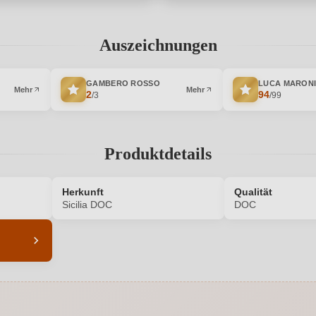
Auszeichnungen
GAMBERO ROSSO
LUCA MARON
Mehr
Mehr
2
94
/3
/99
Produktdetails
Herkunft
Qualität
Sicilia DOC
DOC
6542005000
Alkoholgehalt in %
Enthält Sulfite
Ausbau