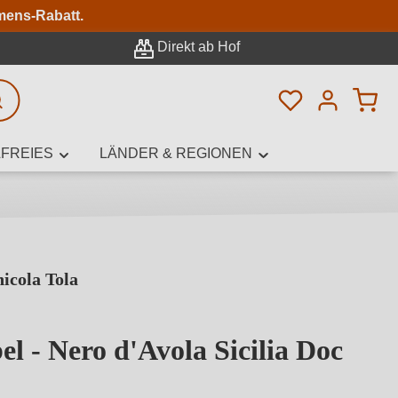
n
mens-Rabatt.
Direkt ab Hof
Du hast 0 Pro
rweiterte Suche
FREIES
LÄNDER & REGIONEN
nicola Tola
innamen,
l - Nero d'Avola Sicilia Doc