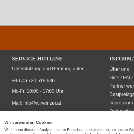
SERVICE-HOTLINE
INFORM
Unterstützung und Beratung unter:
Über uns
Hilfe / FAQ
+43 (0) 720 519 680
Partner we
Mo-Fr, 10:00 - 17:00 Uhr
Bestpreisga
Impressum 
Mail:
info@wirwinzer.at
Datenschut
Vom Vertrag zurücktreten
Wir verwenden Cookies
Wir können diese zur Analyse unserer Besucherdaten platzieren, um unsere Web
SIE FINDEN UNS AUCH AUF
BEWERT