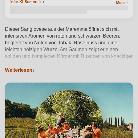
Ihr KI-Sommelier
Mehr
Dieser Sangiovese aus der Maremma öffnet sich mit
intensiven Aromen von roten und schwarzen Beeren,
begleitet von Noten von Tabak, Haselnuss und einer
leichten holzigen Würze. Am Gaumen zeigt er einen
soliden und komplexen Körper mit Nuancen von knackiger
Frucht, rauchigen Akzenten und krautigen Anklängen von
Wacholder und getrocknetem Gemüse. Die Tannine, die
Weiterlesen
noch etwas sandig sind, unterstützen eine gute Persistenz,
die durch erdige Noten und eine Würze von Kakao und
Eiche bereichert wird. Der warme, kräuterige Abgang
macht ihn zu einem idealen Begleiter von Fleisch und
herzhaften Gerichten.
Produktdetails anzeigen →