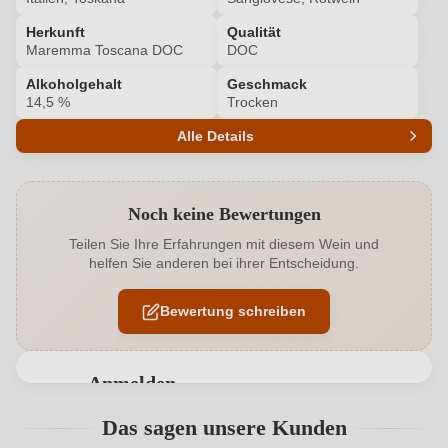
Herkunft
Qualität
Maremma Toscana DOC
DOC
Alkoholgehalt
Geschmack
14,5 %
Trocken
Alle Details
Produktnummer
6445013000
Noch keine Bewertungen
Alkoholgehalt in %
14,5 %
Teilen Sie Ihre Erfahrungen mit diesem Wein und
helfen Sie anderen bei ihrer Entscheidung.
Allergene
Enthält Sulfite
Bewertung schreiben
Ausbau
Gebrauchtes Barrique
Bio
EU
Anmelden
Bio
Ja
Bewertungen können nur von angemeldeten
Das sagen unsere Kunden
Benutzern abgegeben werden. Bitte loggen Sie sich