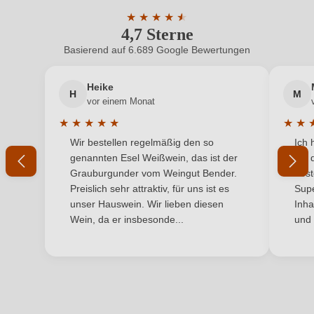
Bio-Kontrollstelle
IT-BIO-004
ein, oder erstellen Sie einen neuen Account.
★
★
★
★
★
★
4,7 Sterne
Durchschnittliche Bewertung von 4.7 
Bio-Kontrollstelle Shop
DE-ÖKO-060
Basierend auf 6.689 Google Bewertungen
Neuer Kunde?
Neuer Kunde?
Flaschenverschluss
Naturkorken
Heike
H
M
Ihre E-Mail-Adresse
Geographische Angabe
Maremma Toscana DOC
vor einem Monat
★
★
★
★
★
★
★
Geschmack
Trocken
Durchschnittliche Bewertung von 5 von 5 Sternen
Durchs
Wir bestellen regelmäßig den so
Ich 
Ihr Passwort
genannten Esel Weißwein, das ist der
mit 
Hersteller
Valdonica
Grauburgunder vom Weingut Bender.
best
Ich habe mein Passwort vergessen
Preislich sehr attraktiv, für uns ist es
Supe
Hersteller
Valdonica S.r.l., Via dogana 1, 58036 Roccastrada
unser Hauswein. Wir lieben diesen
Inha
adresse
(GR), Italien
Wein, da er insbesonde...
und 
ANMELDEN
Inhalt
0,75 L
Jahrgang
2019
Land
Italien