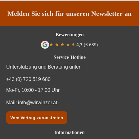
Qualität
DOC
Melden Sie sich für unseren Newsletter an
Rebsorte
Sangiovese
Bewertungen
Region
Toskana
★
★
★
★
★
★
4,7
(6.689)
Durchschnittliche Bewertung von 4.7 von
Traubenfarbe
Rot
Service-Hotline
Unterstützung und Beratung unter:
Weinart
Rotwein
+43 (0) 720 519 680
Mo-Fr, 10:00 - 17:00 Uhr
Mail:
info@wirwinzer.at
Vom Vertrag zurücktreten
Informationen