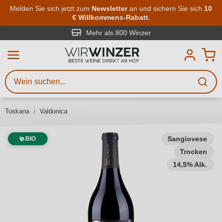
Zum Hauptinhalt springen
Melden Sie sich jetzt zum
Newsletter
an und sichern Sie sich
10
€ Willkommens-Rabatt.
Weinsuche
Mindestens 3 Zeichen eingeben
Mehr als 800 Winzer
Beschreiben Sie, welchen Wein
Sie suchen – ob nach Geschmack,
Anlass, Weinnamen, Rebsorte,
Toskana
Valdonica
Region, Winzer oder anderen
Kriterien.
Sangiovese
BIO
Trocken
14,5% Alk.