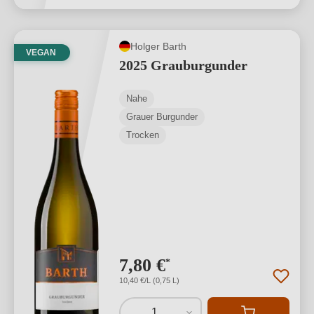
Holger Barth
VEGAN
2025 Grauburgunder
Nahe
Grauer Burgunder
Trocken
7,80 €
*
10,40 €/L (0,75 L)
1