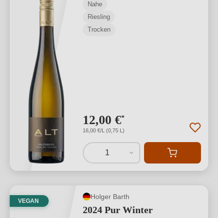
Nahe
Riesling
Trocken
12,00 €
*
16,00 €/L (0,75 L)
1
Holger Barth
VEGAN
2024 Pur Winter