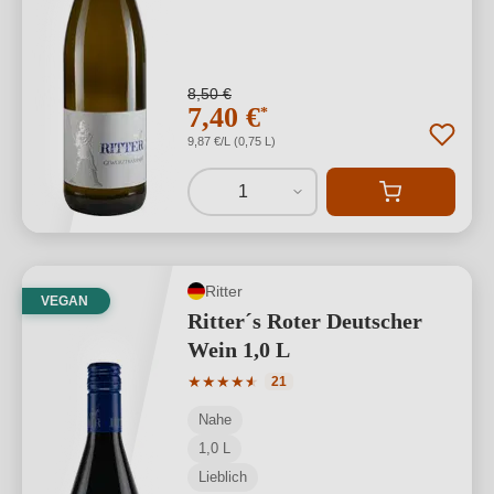
8,50 €
7,40 €
*
9,87 €/L (0,75 L)
1
Ritter
VEGAN
Ritter´s Roter Deutscher
Wein 1,0 L
Durchschnittliche Bewertung von 4.95 
★
★
★
★
★
★
21
Nahe
1,0 L
Lieblich