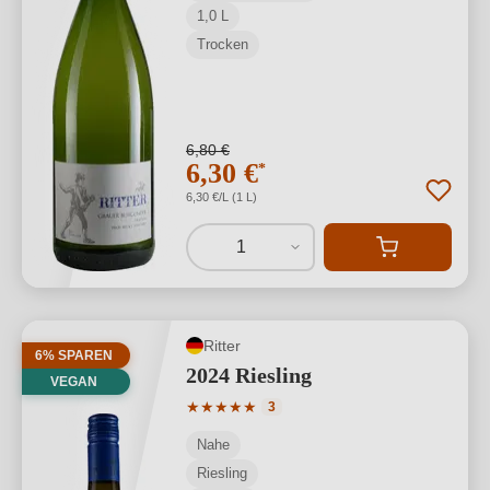
1,0 L
Trocken
6,80 €
6,30 €
*
6,30 €/L (1 L)
1
Ritter
6% SPAREN
2024 Riesling
VEGAN
Durchschnittliche Bewertung von 5 von
★
★
★
★
★
3
Nahe
Riesling