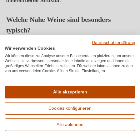
differenzierter Struktur
.
Welche Nahe Weine sind besonders
typisch?
Datenschutzerklärung
Typische Nahe Weine sind strukturierte
Rieslinge
mit
Wir verwenden Cookies
klarer Frucht
,
mineralischer Prägung
und
deutlichem
Wir können diese zur Analyse unserer Besucherdaten platzieren, um unsere
Herkunftsausdruck
. Aromatisch zeigen sich Zitrus,
Webseite zu verbessern, personalisierte Inhalte anzuzeigen und Ihnen ein
großartiges Webseiten-Erlebnis zu bieten. Für weitere Informationen zu den
Apfel, Steinobst sowie würzige und mineralische Noten,
von uns verwendeten Cookies öffnen Sie die Einstellungen.
die stark vom jeweiligen Boden beeinflusst sind. Die
Stilistik reicht von
trocken bis fruchtbetont
und bietet
unterschiedliche Ausprägungen je nach Lage und
Alle akzeptieren
Ausbau. Der Ausbau erfolgt überwiegend im
Edelstahltank, teilweise ergänzt durch Holz, um
Cookies konfigurieren
zusätzliche Struktur zu erzeugen.
Alle ablehnen
Speiseempfehlungen zu Nahe Weinen
Erweiterte Suche