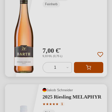
Feinherb
7,00 €
*
9,33 €/L (0,75 L)
1
Jakob Schneider
2025 Riesling MELAPHYR
Durchschnittliche Bewertung von 5 von
★
★
★
★
★
1