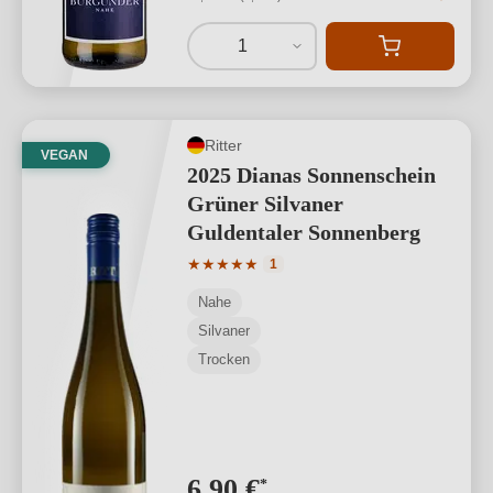
1
Ritter
VEGAN
2025 Dianas Sonnenschein
Grüner Silvaner
Guldentaler Sonnenberg
Durchschnittliche Bewertung von 5 von
★
★
★
★
★
1
Nahe
Silvaner
Trocken
6,90 €
*