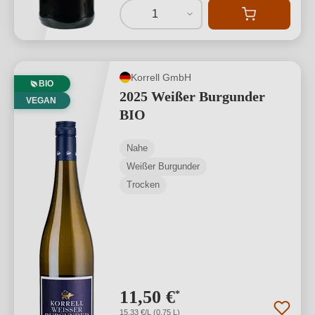
1
Korrell GmbH
BIO
2025 Weißer Burgunder
VEGAN
BIO
Nahe
Weißer Burgunder
Trocken
11,50 €
*
15,33 €/L (0,75 L)