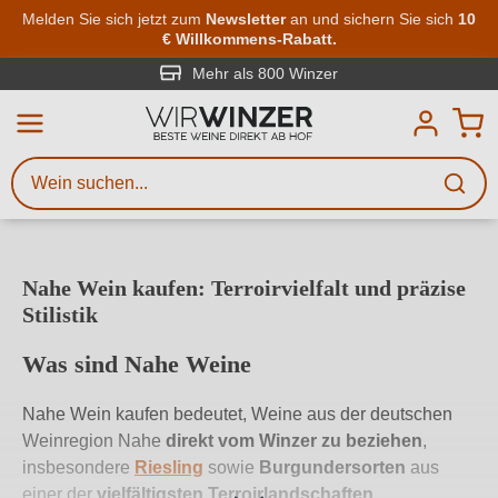
Zum Hauptinhalt springen
Melden Sie sich jetzt zum
Newsletter
an und sichern Sie sich
10
€ Willkommens-Rabatt.
Weinsuche
Mindestens 3 Zeichen eingeben
Mehr als 800 Winzer
Beschreiben Sie, welchen Wein
Sie suchen – ob nach Geschmack,
Anlass, Weinnamen, Rebsorte,
Region, Winzer oder anderen
Nahe Wein kaufen: Terroirvielfalt und präzise
Kriterien.
Stilistik
Was sind Nahe Weine
Nahe Wein kaufen bedeutet, Weine aus der deutschen
Weinregion Nahe
direkt vom Winzer zu beziehen
,
insbesondere
Riesling
sowie
Burgundersorten
aus
einer der
vielfältigsten Terroirlandschaften