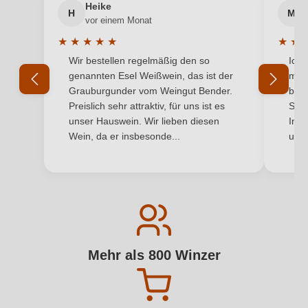
Heike
H
M
vor einem Monat
★
★
★
★
★
★
★
Durchschnittliche Bewertung von 5 von 5 Sternen
Durchs
Wir bestellen regelmäßig den so
Ich 
genannten Esel Weißwein, das ist der
mit 
Grauburgunder vom Weingut Bender.
best
Preislich sehr attraktiv, für uns ist es
Supe
unser Hauswein. Wir lieben diesen
Inha
Wein, da er insbesonde...
und 
Mehr als 800 Winzer