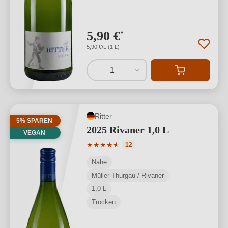
5,90 €
*
5,90 €/L (1 L)
1
Ritter
5% SPAREN
2025 Rivaner 1,0 L
VEGAN
Durchschnittliche Bewertung von 4.92 
★
★
★
★
★
★
12
Nahe
Müller-Thurgau / Rivaner
1,0 L
Trocken