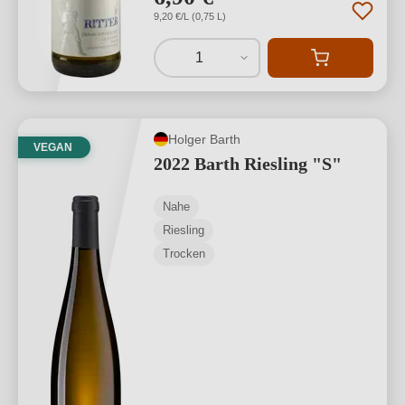
9,20 €/L (0,75 L)
1
Holger Barth
VEGAN
2022 Barth Riesling "S"
Nahe
Riesling
Trocken