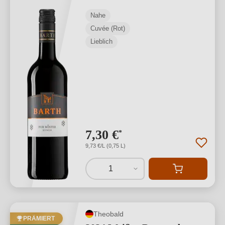
Nahe
Cuvée (Rot)
Lieblich
7,30 €
*
9,73 €/L (0,75 L)
1
Theobald
PRÄMIERT