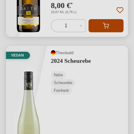
8,00 €
*
10,67 €/L (0,75 L)
1
Theobald
VEGAN
2024 Scheurebe
Nahe
Scheurebe
Feinherb