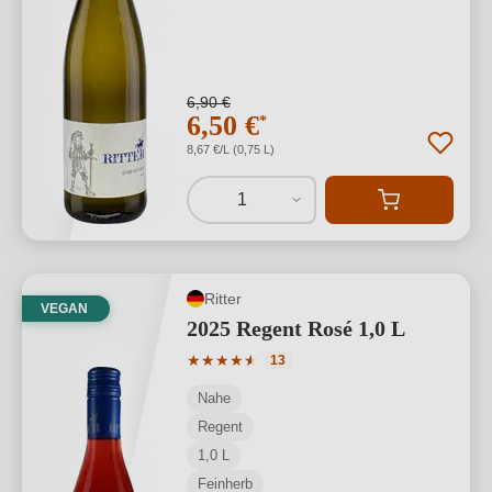
6,90 €
6,50 €
*
8,67 €/L (0,75 L)
1
Ritter
VEGAN
2025 Regent Rosé 1,0 L
Durchschnittliche Bewertung von 4.85 
★
★
★
★
★
★
13
Nahe
Regent
1,0 L
Feinherb