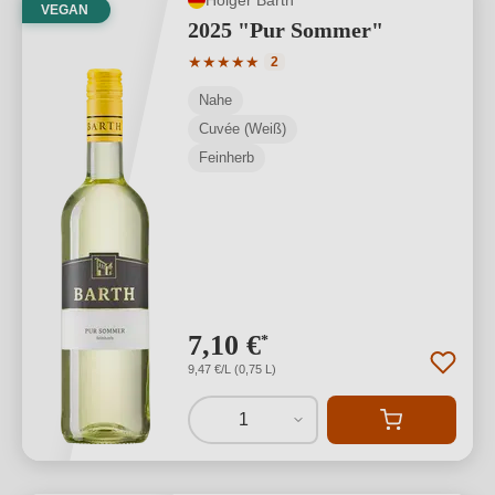
VEGAN
2025 "Pur Sommer"
Durchschnittliche Bewertung von 5 von
★
★
★
★
★
2
Nahe
Cuvée (Weiß)
Feinherb
7,10 €
*
9,47 €/L (0,75 L)
1