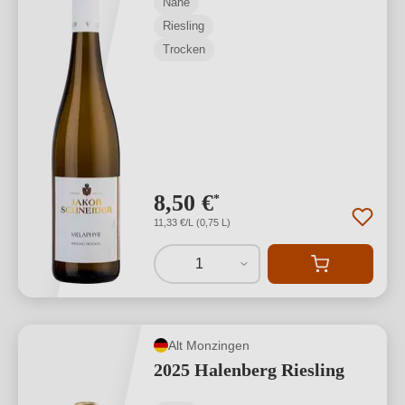
Nahe
Riesling
Trocken
8,50 €
*
11,33 €/L (0,75 L)
1
Alt Monzingen
2025 Halenberg Riesling