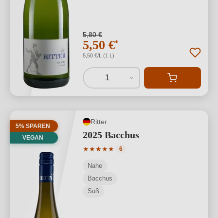
5,80 €
5,50 €
*
5,50 €/L (1 L)
1
Ritter
5% SPAREN
2025 Bacchus
VEGAN
Durchschnittliche Bewertung von 5 von
★
★
★
★
★
6
Nahe
Bacchus
Süß