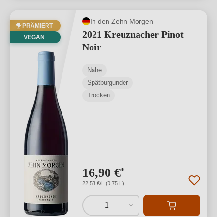
In den Zehn Morgen
PRÄMIERT
2021 Kreuznacher Pinot
VEGAN
Noir
Nahe
Spätburgunder
Trocken
16,90 €
*
22,53 €/L (0,75 L)
1