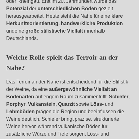
oder Rheingau. Erst im 20. Jahrhundert wurde das
Potenzial
der
unterschiedlichen Böden
gezielt
herausgearbeitet. Heute steht die Nahe für eine
klare
Herkunftsorientierung, handwerkliche Produktion
und
eine
große stilistische Vielfalt
innerhalb
Deutschlands.
Welche Rolle spielt das Terroir an der
Nahe?
Das Terroir an der Nahe ist entscheidend für die Stilistik
der Weine, da eine
außergewöhnliche Vielfalt an
Bodenarten
auf engem Raum zusammentrifft.
Schiefer
,
Porphyr
,
Vulkanstein
,
Quarzit
sowie
Löss-
und
Lehmböden
prägen die Region und beeinflussen die
Weine deutlich. Schiefer bringt präzise, strukturierte
Weine hervor, während vulkanische Böden für
zusätzliche Würze und Tiefe sorgen. Löss- und