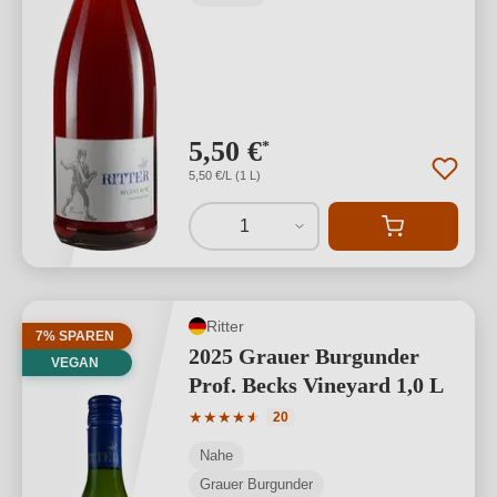
5,50 €
*
5,50 €/L (1 L)
1
Ritter
7% SPAREN
2025 Grauer Burgunder
VEGAN
Prof. Becks Vineyard 1,0 L
Durchschnittliche Bewertung von 4.7 v
★
★
★
★
★
★
20
Nahe
Grauer Burgunder