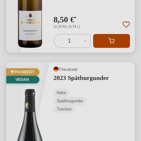
8,50 €
*
11,33 €/L (0,75 L)
1
Theobald
PRÄMIERT
2023 Spätburgunder
VEGAN
Nahe
Spätburgunder
Trocken