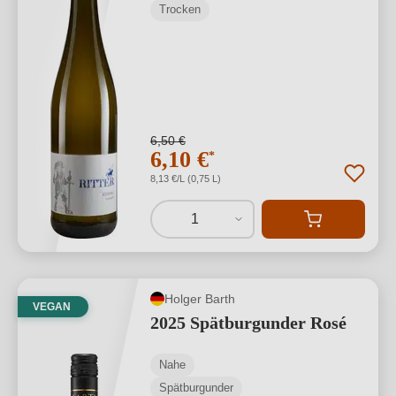
Trocken
6,50 €
6,10 €
*
8,13 €/L (0,75 L)
1
Holger Barth
VEGAN
2025 Spätburgunder Rosé
Nahe
Spätburgunder