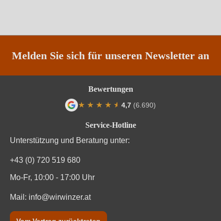
Traubenfarbe
Rot
Vegan
Ja
Weinart
Rosé
Melden Sie sich für unseren Newsletter an
Nährwertangaben
Bewertungen
★
★
★
★
★
★
4,7
(6.690)
Durchschnittliche nährwertangaben
pro 100 ml
Durchschnittliche Bewertung von 4.7 von
Service-Hotline
Brennwert
312 kJ / 75 kcal
Unterstützung und Beratung unter:
Kohlenhydrate
1.8 g
+43 (0) 720 519 680
Kohlenhydrate davon Zucker
1.8 g
Mo-Fr, 10:00 - 17:00 Uhr
Mail:
info@wirwinzer.at
Trauben, Konservierungsstoffe (Sulfite). Enthält
Zutaten
geringfügige Mengen von Fett, gesättigten Fettsäuren,
Eiweiß und Salz