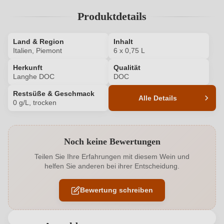
Produktdetails
Land & Region
Inhalt
Italien, Piemont
6 x 0,75 L
Herkunft
Qualität
Langhe DOC
DOC
Restsüße & Geschmack
Alle Details
0 g/L, trocken
Produktnummer
4840018000P
Noch keine Bewertungen
Allergene
Enthält Sulfite
Teilen Sie Ihre Erfahrungen mit diesem Wein und
helfen Sie anderen bei ihrer Entscheidung.
Geographische Angabe
Langhe DOC
Bewertung schreiben
Geschmack
Trocken
Hersteller
La Trava