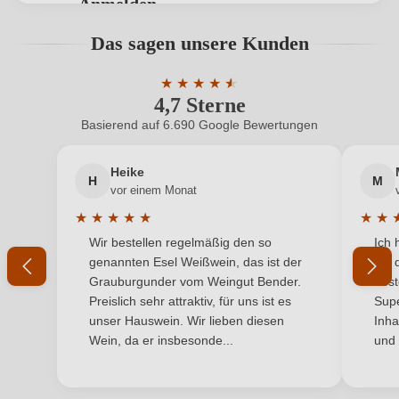
Anmelden
Hersteller
Azienda Agricola La Trava, Via Trava 2, 12056
Bewertungen können nur von angemeldeten
Das sagen unsere Kunden
adresse
Mango, Italien
Benutzern abgegeben werden. Bitte loggen Sie sich
ein, oder erstellen Sie einen neuen Account.
Inhalt
★
★
★
★
★
★
6 x 0,75 L
4,7 Sterne
Durchschnittliche Bewertung von 4.7 
Jahrgang
2024
Basierend auf 6.690 Google Bewertungen
Neuer Kunde?
Neuer Kunde?
Land
Italien
Heike
H
M
Ihre E-Mail-Adresse
vor einem Monat
Passt zu
Reisgerichte
★
★
★
★
★
★
★
Durchschnittliche Bewertung von 5 von 5 Sternen
Durchs
Wir bestellen regelmäßig den so
Ich 
Qualität
Ihr Passwort
DOC
genannten Esel Weißwein, das ist der
mit 
Grauburgunder vom Weingut Bender.
best
Rebsorte
Barbera
Ich habe mein Passwort vergessen
Preislich sehr attraktiv, für uns ist es
Supe
unser Hauswein. Wir lieben diesen
Inha
Region
Piemont
Wein, da er insbesonde...
und 
ANMELDEN
Restzucker in g/L
0 g/L