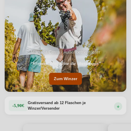
Manuela Costa · Außenbetriebsleiter
"Weinberge Teil eines UNESCO-Weltkulturerbes"
"Körperreiche Weine die überzeugen"
Zum Winzer
Gratisversand ab 12 Flaschen je
-5,90€
Winzer/Versender