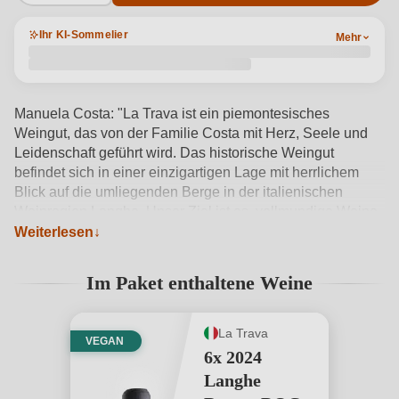
Ihr KI-Sommelier
Mehr
Manuela Costa: "La Trava ist ein piemontesisches
Weingut, das von der Familie Costa mit Herz, Seele und
Leidenschaft geführt wird. Das historische Weingut
befindet sich in einer einzigartigen Lage mit herrlichem
Blick auf die umliegenden Berge in der italienischen
Weinregion Langhe. Unser Ziel ist es, vollmundige Weine
zu kreieren, die durch den ursprünglichen Geschmack der
Weiterlesen
Rebsorten überzeugen. Probieren Sie unseren Langhe
Rosato DOC, jetzt im 5+1 Vorteilspaket. Er überzeugt mit
Im Paket enthaltene Weine
einer hellrosa Farbe, reichen und frischen Aromen von
roten Früchten wie Brombeeren und Himbeeren und
frischen Blumen. Der Geschmack ist frisch, voll,
La Trava
VEGAN
ausgewogen und anhaltend.
Produktdetails anzeigen →
6x 2024
Langhe